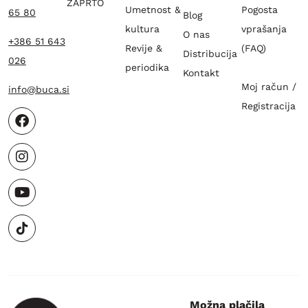
ZAPRTO
Umetnost &
Pogosta
65 80
Blog
kultura
vprašanja
O nas
+386 51 643
Revije &
(FAQ)
Distribucija
026
periodika
Kontakt
Moj račun /
info@buca.si
Registracija
Možna plačila