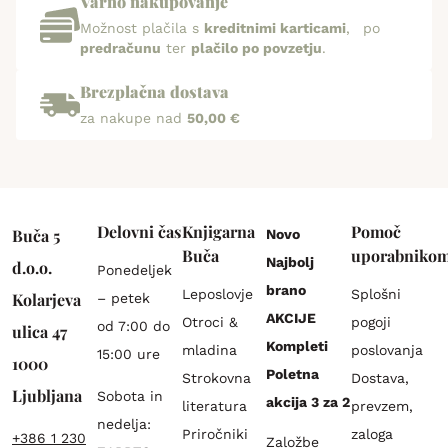
Varno nakupovanje
Možnost plačila s
kreditnimi karticami
, po
predračunu
ter
plačilo po povzetju
.
Brezplačna dostava
za nakupe nad
50,00 €
Delovni čas
Knjigarna
Pomoč
Buča 5
Novo
Buča
uporabniko
Najbolj
d.o.o.
Ponedeljek
brano
Leposlovje
Splošni
Kolarjeva
– petek
AKCIJE
Otroci &
pogoji
od 7:00 do
ulica 47
Kompleti
mladina
poslovanja
15:00 ure
1000
Poletna
Strokovna
Dostava,
Ljubljana
Sobota in
akcija 3 za 2
literatura
prevzem,
nedelja:
Priročniki
zaloga
+386 1 230
Založbe