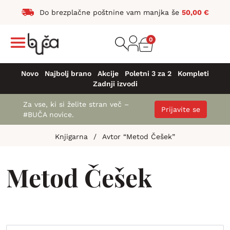
Do brezplačne poštnine vam manjka še
50,00
€
0
Novo
Najbolj brano
Akcije
Poletni 3 za 2
Kompleti
Zadnji izvodi
Za vse, ki si želite stran več –
Prijavite se
#BUČA novice.
Knjigarna
/
Avtor “Metod Češek”
Metod Češek