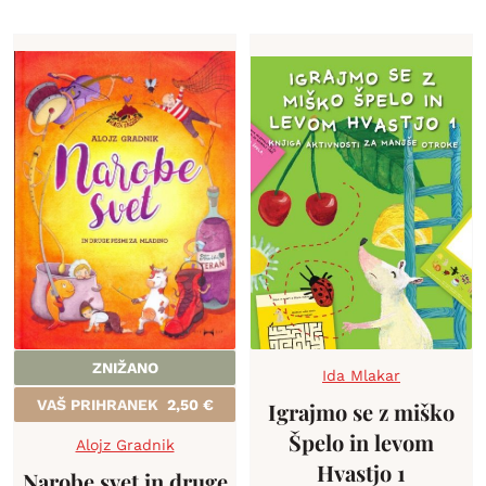
ZNIŽANO
Ida Mlakar
VAŠ PRIHRANEK
2,50
€
Igrajmo se z miško
Špelo in levom
Alojz Gradnik
Hvastjo 1
Narobe svet in druge