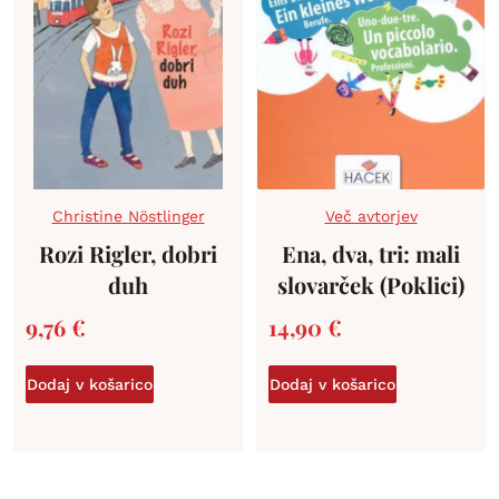
Christine Nöstlinger
Več avtorjev
Rozi Rigler, dobri
Ena, dva, tri: mali
duh
slovarček (Poklici)
9,76
€
14,90
€
Dodaj v košarico
Dodaj v košarico