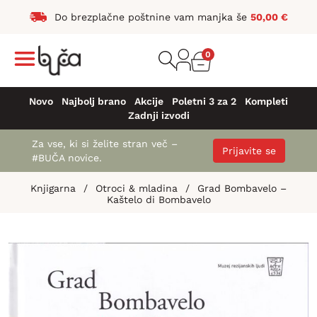
Do brezplačne poštnine vam manjka še
50,00
€
0
Novo
Najbolj brano
Akcije
Poletni 3 za 2
Kompleti
Zadnji izvodi
Za vse, ki si želite stran več –
Prijavite se
#BUČA novice.
Knjigarna
/
Otroci & mladina
/
Grad Bombavelo –
Kaštelo di Bombavelo