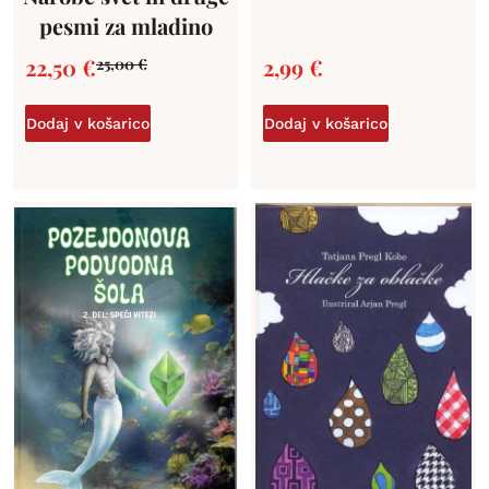
pesmi za mladino
22,50
€
2,99
€
25,00
€
Dodaj v košarico
Dodaj v košarico