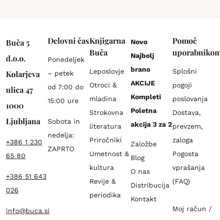
Delovni čas
Knjigarna
Pomoč
Buča 5
Novo
Buča
uporabniko
Najbolj
d.o.o.
Ponedeljek
brano
Leposlovje
Splošni
Kolarjeva
– petek
AKCIJE
Otroci &
pogoji
od 7:00 do
ulica 47
Kompleti
mladina
poslovanja
15:00 ure
1000
Poletna
Strokovna
Dostava,
Ljubljana
Sobota in
akcija 3 za 2
literatura
prevzem,
nedelja:
Priročniki
zaloga
+386 1 230
Založbe
ZAPRTO
Umetnost &
Pogosta
65 80
Blog
kultura
vprašanja
O nas
+386 51 643
Revije &
(FAQ)
Distribucija
026
periodika
Kontakt
Moj račun /
info@buca.si