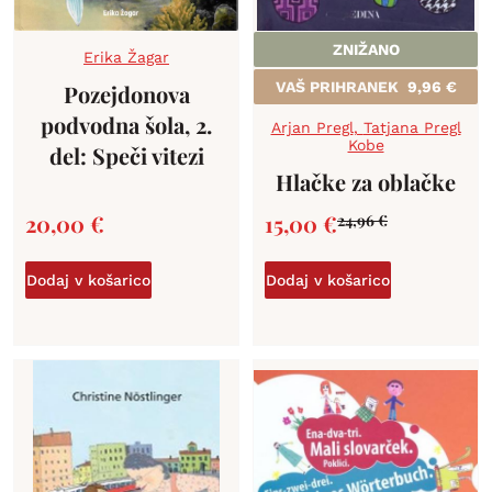
ZNIŽANO
Erika Žagar
VAŠ PRIHRANEK
9,96
€
Pozejdonova
podvodna šola, 2.
Arjan Pregl
,
Tatjana Pregl
Kobe
del: Speči vitezi
Hlačke za oblačke
20,00
€
15,00
€
24,96
€
Dodaj v košarico
Dodaj v košarico