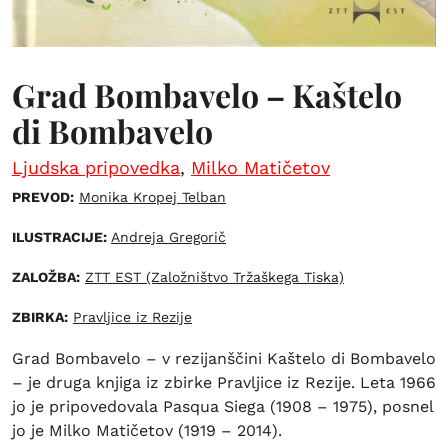
Grad Bombavelo – Kaštelo
di Bombavelo
Ljudska pripovedka
,
Milko Matičetov
PREVOD:
Monika Kropej Telban
ILUSTRACIJE:
Andreja Gregorič
ZALOŽBA:
ZTT EST (Založništvo Tržaškega Tiska)
ZBIRKA:
Pravljice iz Rezije
Grad Bombavelo – v rezijanščini Kaštelo di Bombavelo
– je druga knjiga iz zbirke Pravljice iz Rezije. Leta 1966
jo je pripovedovala Pasqua Siega (1908 – 1975), posnel
jo je Milko Matičetov (1919 – 2014).