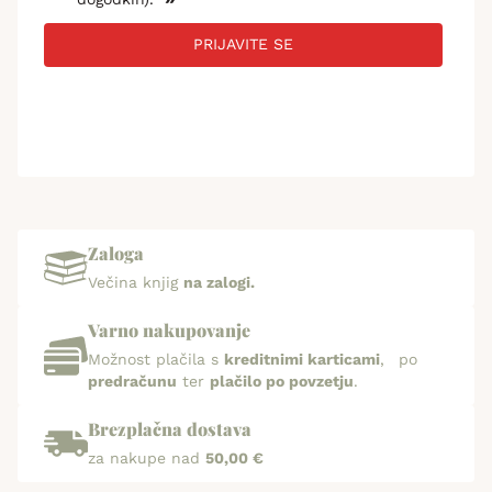
PRIJAVITE SE
Zaloga
Večina knjig
na zalogi.
Varno nakupovanje
Možnost plačila s
kreditnimi karticami
, po
predračunu
ter
plačilo po povzetju
.
Brezplačna dostava
za nakupe nad
50,00 €