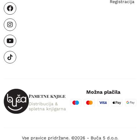
Registracija
Možna plačila
Pametne knjige
Distribucija &
spletna knjigarna
Vse pravice pridržane. ©2026 - Buča 5 d.o.o.