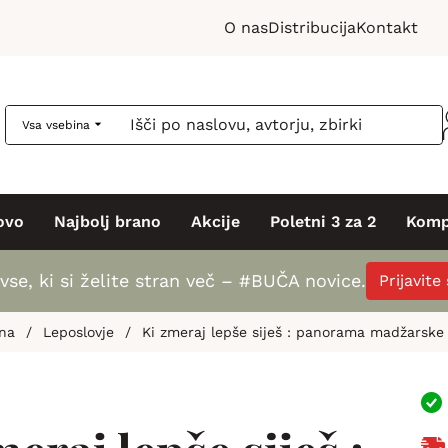
O nas
Distribucija
Kontakt
Vsa vsebina
ovo
Najbolj brano
Akcije
Poletni 3 za 2
Komp
vse, ki si želite stran več – #BUČA novice.
Prijavite
rna
/
Leposlovje
/
Ki zmeraj lepše siješ : panorama madžarske 