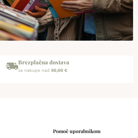
Brezplačna dostava
za nakupe nad
50,00 €
Pomoč uporabnikom