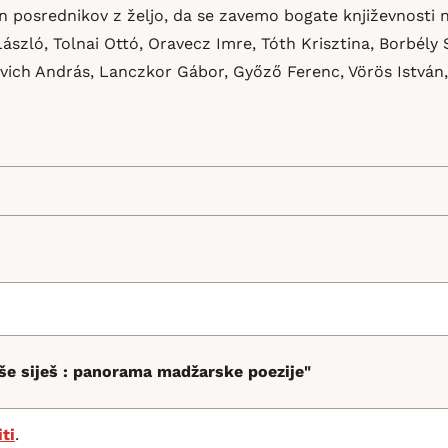
in posrednikov z željo, da se zavemo bogate književnosti
László, Tolnai Ottó, Oravecz Imre, Tóth Krisztina, Borbély 
vich András, Lanczkor Gábor, Győző Ferenc, Vörös István,
pše siješ : panorama madžarske poezije"
iti
.