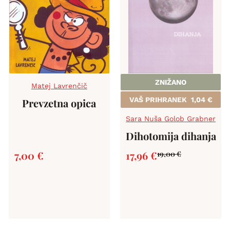
ZNIŽANO
Matej Lavrenčič
VAŠ PRIHRANEK
1,04
€
Prevzetna opica
Sara Nuša Golob Grabner
Dihotomija dihanja
7,00
€
17,96
€
19,00
€