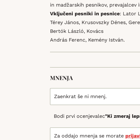
in madžarskih pesnikov, prevajalcev 
Vključeni pesniki in pesnice
: Lator 
Térey János, Krusovszky Dénes, Gere
Bertók László, Kovács
András Ferenc, Kemény István.
MNENJA
Zaenkrat še ni mnenj.
Bodi prvi ocenjevalec
"Ki zmeraj le
Za oddajo mnenja se morate
prijav