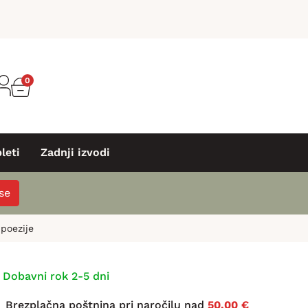
0
leti
Zadnji izvodi
 se
poezije
Dobavni rok 2-5 dni
Brezplačna poštnina pri naročilu nad
50,00 €