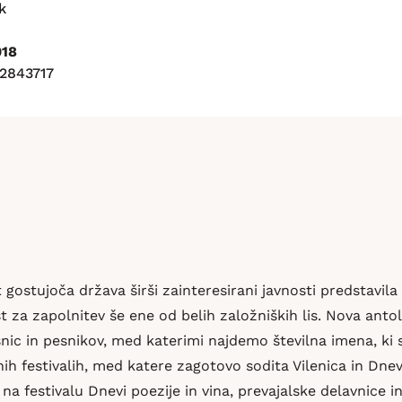
k
018
2843717
gostujoča država širši zainteresirani javnosti predstavil
t za zapolnitev še ene od belih založniških lis. Nova antol
c in pesnikov, med katerimi najdemo številna imena, ki so
h festivalih, med katere zagotovo sodita Vilenica in Dnevi 
a festivalu Dnevi poezije in vina, prevajalske delavnice 