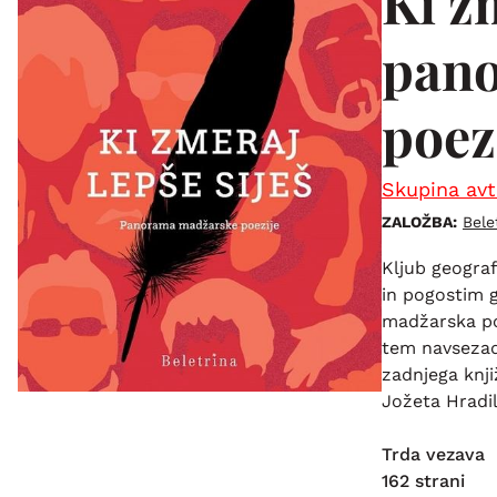
Ki zm
pan
poez
Skupina avt
ZALOŽBA:
Bele
Kljub geograf
in pogostim g
madžarska po
tem navsezadn
zadnjega knji
Jožeta Hradil
Trda vezava
162 strani