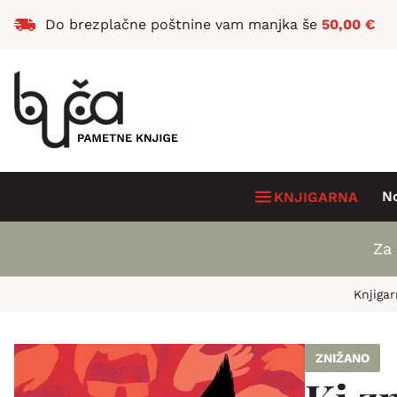
Do brezplačne poštnine vam manjka še
50,00
€
N
KNJIGARNA
Za 
Knjiga
ZNIŽANO