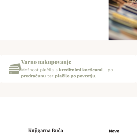
Varno nakupovanje
Možnost plačila s
kreditnimi karticami
, po
predračunu
ter
plačilo po povzetju
.
Knjigarna Buča
Novo