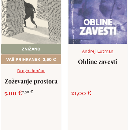
ZNIŽANO
Andrej Lutman
VAŠ PRIHRANEK
2,50
€
Obline zavesti
Drago Jančar
Zoževanje prostora
5,00
€
21,00
€
7,50
€