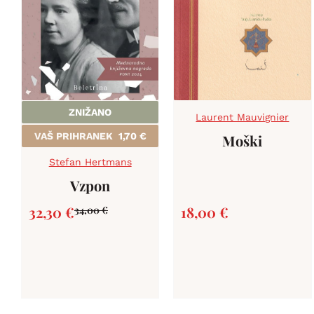
ZNIŽANO
Laurent Mauvignier
VAŠ PRIHRANEK
1,70
€
Moški
Stefan Hertmans
Vzpon
32,30
€
18,00
€
34,00
€