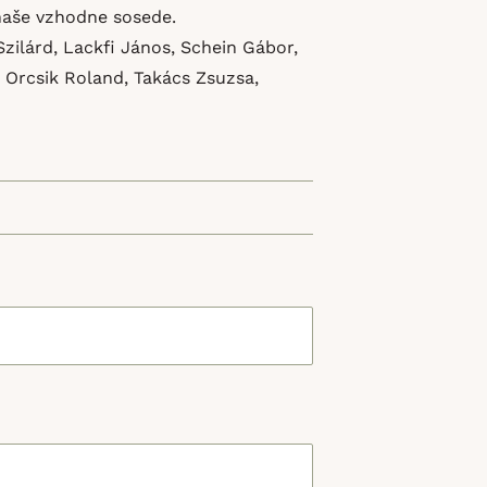
 naše vzhodne sosede.
Szilárd, Lackfi János, Schein Gábor,
 Orcsik Roland, Takács Zsuzsa,