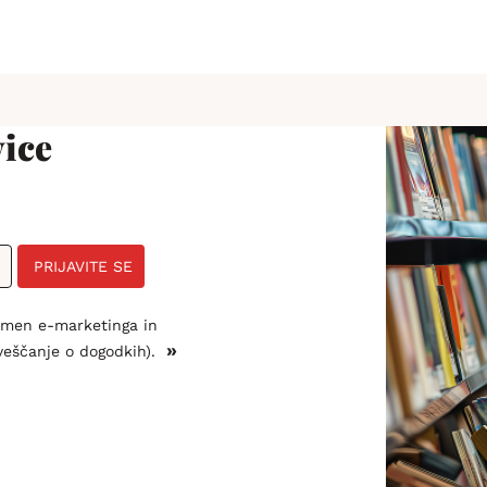
ice
PRIJAVITE SE
amen e-marketinga in
»
veščanje o dogodkih).