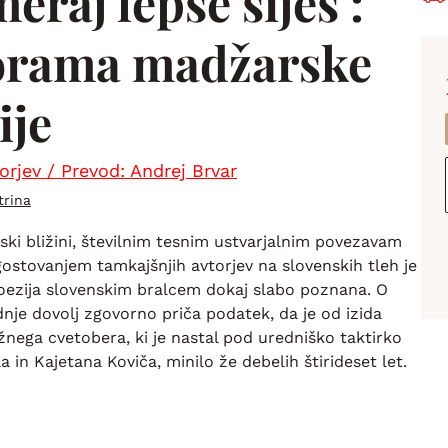
eraj lepše siješ :
orama madžarske
ije
orjev / Prevod: Andrej Brvar
trina
ski bližini, številnim tesnim ustvarjalnim povezavam
ostovanjem tamkajšnjih avtorjev na slovenskih tleh je
ezija slovenskim bralcem dokaj slabo poznana. O
je dovolj zgovorno priča podatek, da je od izida
žnega cvetobera, ki je nastal pod uredniško taktirko
a in Kajetana Koviča, minilo že debelih štirideset let.