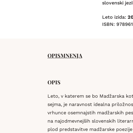
slovenski jezi
Leto izida:
2
ISBN: 978961
OPIS
MNENJA
OPIS
Leto, v katerem se bo Madžarska kot 
sejma, je naravnost idealna priložnos
vrhunce osemnajstih madžarskih pesni
na najodmevnejših slovenskih literarni
plod predstavitve madžarske poezije n