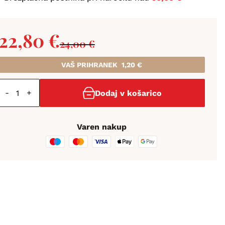
22,80
€
24,00
€
VAŠ PRIHRANEK
1,20
€
-
+
Dodaj v košarico
Varen nakup