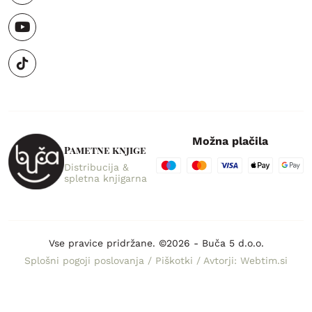
Možna plačila
Pametne knjige
Distribucija &
spletna knjigarna
Vse pravice pridržane. ©2026 - Buča 5 d.o.o.
Splošni pogoji poslovanja
/
Piškotki
/
Avtorji: Webtim.si