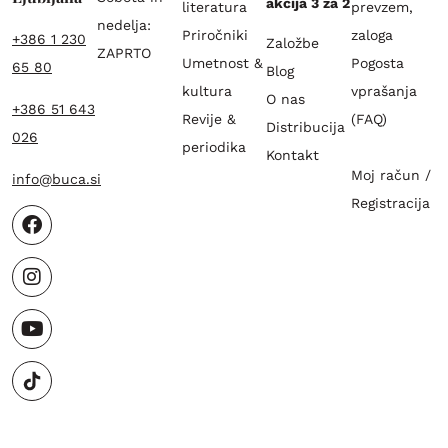
akcija 3 za 2
literatura
prevzem,
nedelja:
Priročniki
zaloga
+386 1 230
Založbe
ZAPRTO
Umetnost &
Pogosta
65 80
Blog
kultura
vprašanja
O nas
+386 51 643
Revije &
(FAQ)
Distribucija
026
periodika
Kontakt
Moj račun /
info@buca.si
Registracija