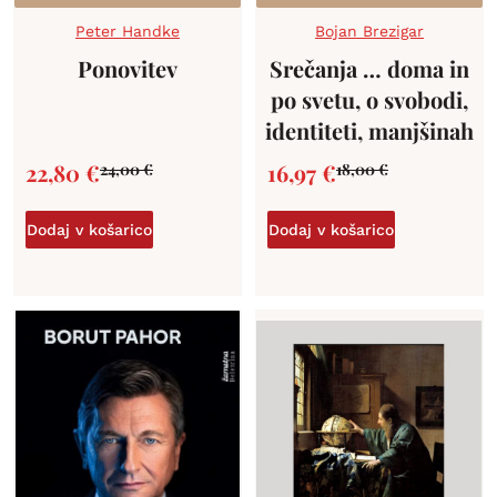
Peter Handke
Bojan Brezigar
Ponovitev
Srečanja … doma in
po svetu, o svobodi,
identiteti, manjšinah
22,80
€
16,97
€
24,00
€
18,00
€
Dodaj v košarico
Dodaj v košarico