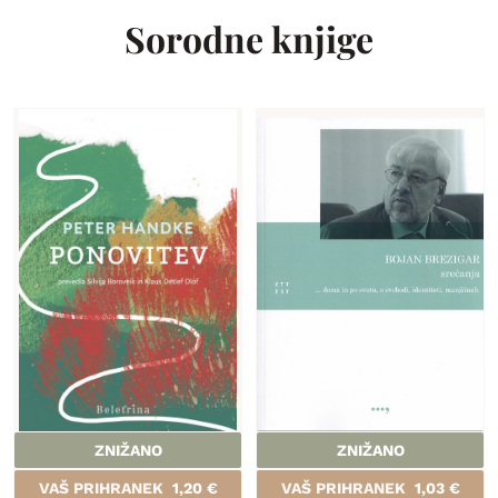
Sorodne knjige
ZNIŽANO
ZNIŽANO
VAŠ PRIHRANEK
1,20
€
VAŠ PRIHRANEK
1,03
€