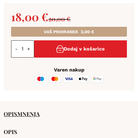
18,00
€
20,00
€
VAŠ PRIHRANEK
2,00
€
-
+
Dodaj v košarico
Varen nakup
OPIS
MNENJA
OPIS