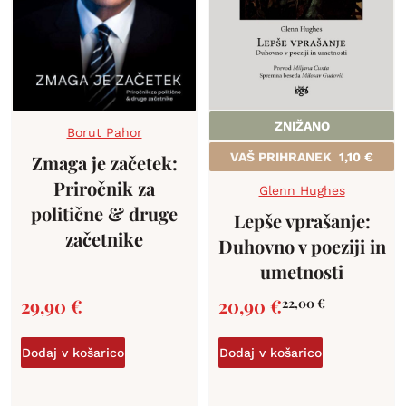
ZNIŽANO
Borut Pahor
VAŠ PRIHRANEK
1,10
€
Zmaga je začetek:
Priročnik za
Glenn Hughes
politične & druge
Lepše vprašanje:
začetnike
Duhovno v poeziji in
umetnosti
29,90
€
20,90
€
22,00
€
Dodaj v košarico
Dodaj v košarico