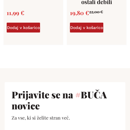
ostali debili
11,99
€
19,80
€
22,00
€
Dodaj v košarico
Dodaj v košarico
Prijavite se na
#
BUČA
novice
Za vse, ki si želite stran več.