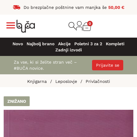
Do brezplačne poštnine vam manjka še
50,00
€
0
Novo
Najbolj brano
Akcije
Poletni 3 za 2
Kompleti
Zadnji izvodi
Za vse, ki si želite stran več –
Prijavite se
#BUČA novice.
Knjigarna
/
Leposlovje
/
Privlačnosti
ZNIŽANO