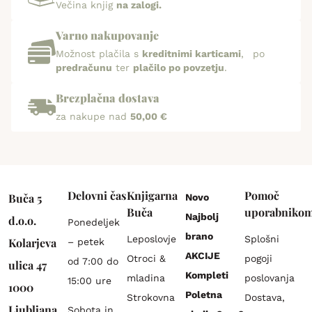
Večina knjig
na zalogi.
Varno nakupovanje
Možnost plačila s
kreditnimi karticami
, po
predračunu
ter
plačilo po povzetju
.
Brezplačna dostava
za nakupe nad
50,00 €
Delovni čas
Knjigarna
Pomoč
Buča 5
Novo
Buča
uporabniko
Najbolj
d.o.o.
Ponedeljek
brano
Leposlovje
Splošni
Kolarjeva
– petek
AKCIJE
Otroci &
pogoji
od 7:00 do
ulica 47
Kompleti
mladina
poslovanja
15:00 ure
1000
Poletna
Strokovna
Dostava,
Ljubljana
Sobota in