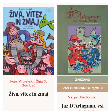
ZNIŽANO
Ivan Mitrevski
,
Žiga X.
Gombač
VAŠ PRIHRANEK
2,20
€
Živa, vitez in zmaj
Matjaž Bertoncelj
Jaz D’Artagnan, vsi