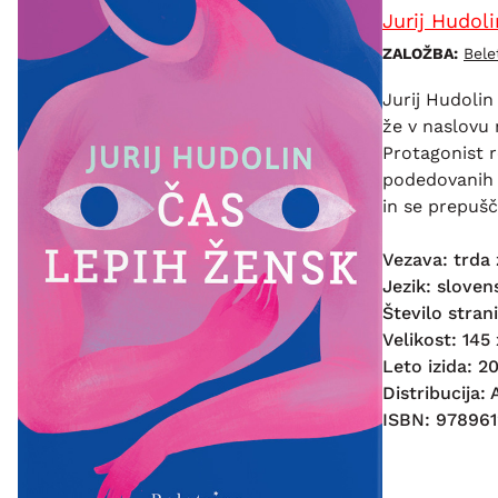
Jurij Hudoli
ZALOŽBA:
Bele
Jurij Hudolin
že v naslovu 
Protagonist r
podedovanih 
in se prepušč
Vezava: trda 
Jezik: sloven
Število stran
Velikost: 145 
Leto izida: 2
Distribucija:
ISBN: 97896