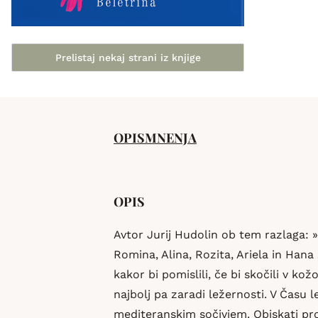
Prelistaj nekaj strani iz knjige
OPIS
MNENJA
OPIS
Avtor Jurij Hudolin ob tem razlaga: »
Romina, Alina, Rozita, Ariela in Hana
kakor bi pomislili, če bi skočili v ko
najbolj pa zaradi ležernosti. V Času 
mediteranskim sočivjem. Obiskati prot