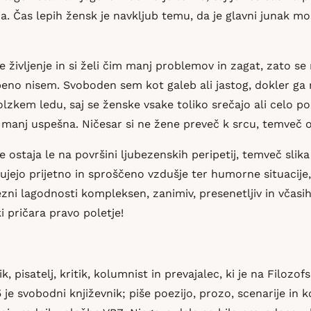
a. Čas lepih žensk je navkljub temu, da je glavni junak mo
je življenje in si želi čim manj problemov in zagat, zato s
obeno nisem. Svoboden sem kot galeb ali jastog, dokler ga 
lzkem ledu, saj se ženske vsake toliko srečajo ali celo p
li manj uspešna. Ničesar si ne žene preveč k srcu, temveč o
e ostaja le na površini ljubezenskih peripetij, temveč slika
jo prijetno in sproščeno vzdušje ter humorne situacije, 
dezni lagodnosti kompleksen, zanimiv, presenetljiv in včas
i pričara pravo poletje!
, pisatelj, kritik, kolumnist in prevajalec, ki je na Filozofs
 je svobodni književnik; piše poezijo, prozo, scenarije in ko