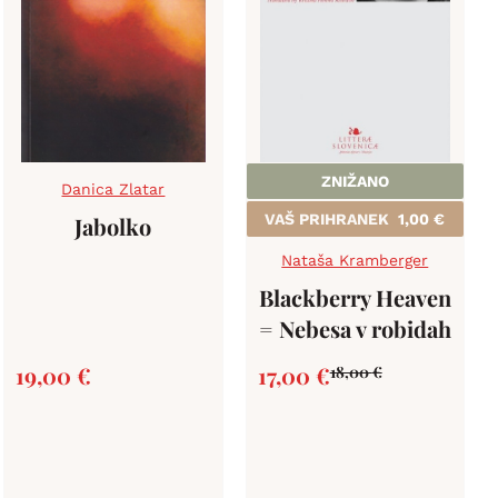
ZNIŽANO
Danica Zlatar
VAŠ PRIHRANEK
1,00
€
Jabolko
Nataša Kramberger
Blackberry Heaven
= Nebesa v robidah
19,00
€
17,00
€
18,00
€