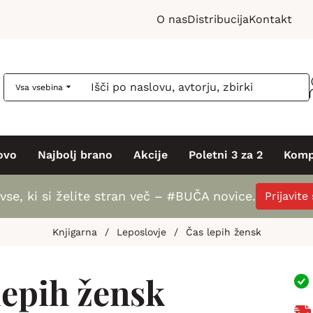
O nas
Distribucija
Kontakt
Vsa vsebina
ovo
Najbolj brano
Akcije
Poletni 3 za 2
Komp
vse, ki si želite stran več – #BUČA novice.
Prijavite
Knjigarna
/
Leposlovje
/
Čas lepih žensk
lepih žensk