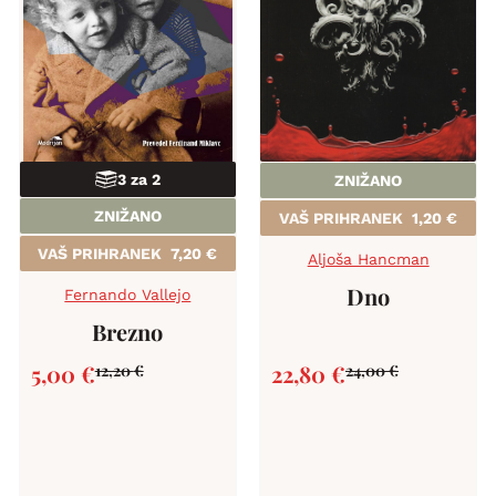
3 za 2
ZNIŽANO
ZNIŽANO
VAŠ PRIHRANEK
1,20
€
VAŠ PRIHRANEK
7,20
€
Aljoša Hancman
Dno
Fernando Vallejo
Brezno
5,00
€
22,80
€
12,20
€
24,00
€