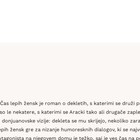
Čas lepih žensk je roman o dekletih, s katerimi se druži p
 so le nekatere, s katerimi se Aracki tako ali drugače zap
žo donjuanovske vizije: dekleta se mu skrijejo, nekoliko zar
lepih žensk gre za nizanje humoresknih dialogov, ki se naj
agonista na njegovem domu je težko, saj je ves čas na poti