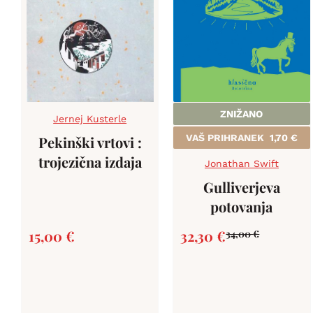
ZNIŽANO
Jernej Kusterle
VAŠ PRIHRANEK
1,70
€
Pekinški vrtovi :
trojezična izdaja
Jonathan Swift
Gulliverjeva
potovanja
15,00
€
32,30
€
34,00
€