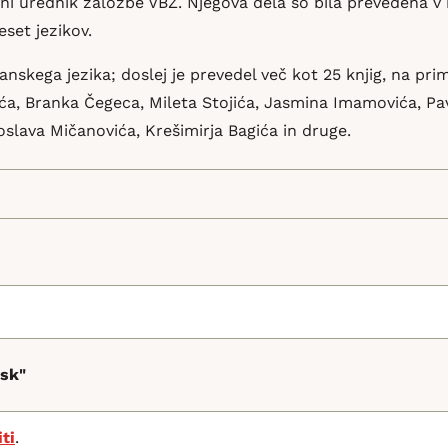
avni urednik založbe VBZ. Njegova dela so bila prevedena v 
eset jezikov.
anskega jezika; doslej je prevedel več kot 25 knjig, na pri
ića, Branka Čegeca, Mileta Stojića, Jasmina Imamovića, Pa
oslava Mičanovića, Krešimirja Bagića in druge.
nsk"
iti
.