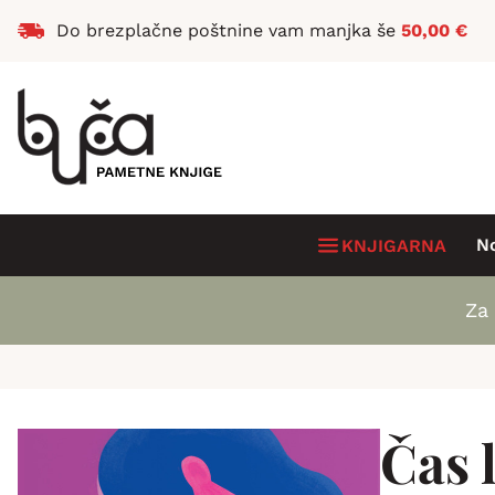
Do brezplačne poštnine vam manjka še
50,00
€
N
KNJIGARNA
Za 
Čas 