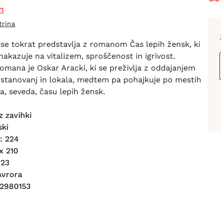
n
trina
 se tokrat predstavlja z romanom Čas lepih žensk, ki
nakazuje na vitalizem, sproščenost in igrivost.
omana je Oskar Aracki, ki se preživlja z oddajanjem
stanovanj in lokala, medtem pa pohajkuje po mestih
a, seveda, času lepih žensk.
z zavihki
ski
i: 224
x 210
023
 Avrora
12980153