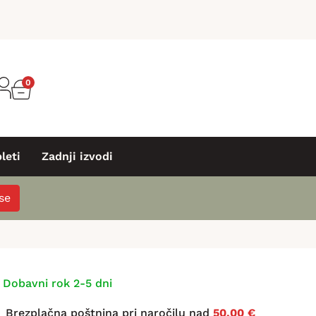
0
leti
Zadnji izvodi
 se
Dobavni rok 2-5 dni
Brezplačna poštnina pri naročilu nad
50,00 €