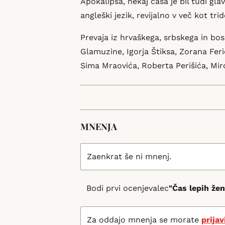
Apokalipsa, nekaj časa je bil tudi gl
angleški jezik, revijalno v več kot trid
Prevaja iz hrvaškega, srbskega in bos
Glamuzine, Igorja Štiksa, Zorana Fer
Sima Mraovića, Roberta Perišića, Mir
MNENJA
Zaenkrat še ni mnenj.
Bodi prvi ocenjevalec
"Čas lepih že
Za oddajo mnenja se morate
prijav