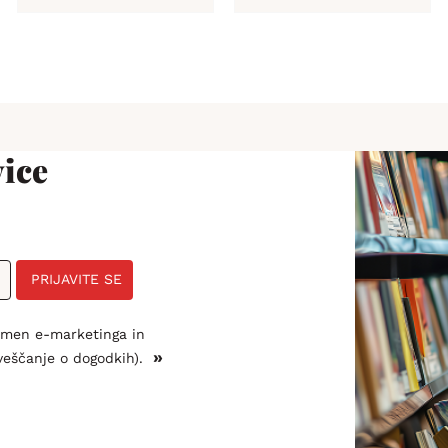
ice
PRIJAVITE SE
amen e-marketinga in
»
veščanje o dogodkih).