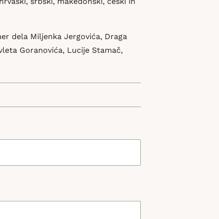
hrvaški, srbski, makedonski, češki in
mer dela Miljenka Jergovića, Draga
vleta Goranovića, Lucije Stamač,