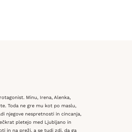
rotagonist. Minu, Irena, Alenka,
lete. Toda ne gre mu kot po maslu,
adi njegove nespretnosti in cincanja,
večkrat pletejo med Ljubljano in
 in na preži, a se tudi zdi, da ga