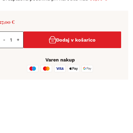
27,00
€
-
+
Dodaj v košarico
Varen nakup