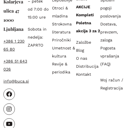
Kolarjeva
– petek
AKCIJE
Otroci &
pogoji
od 7:00 do
ulica 47
Kompleti
mladina
poslovanja
15:00 ure
1000
Poletna
Strokovna
Dostava,
Ljubljana
Sobota in
akcija 3 za 2
literatura
prevzem,
nedelja:
Priročniki
zaloga
+386 1 230
Založbe
ZAPRTO
Umetnost &
Pogosta
65 80
Blog
kultura
vprašanja
O nas
+386 51 643
Revije &
(FAQ)
Distribucija
026
periodika
Kontakt
Moj račun /
info@buca.si
Registracija