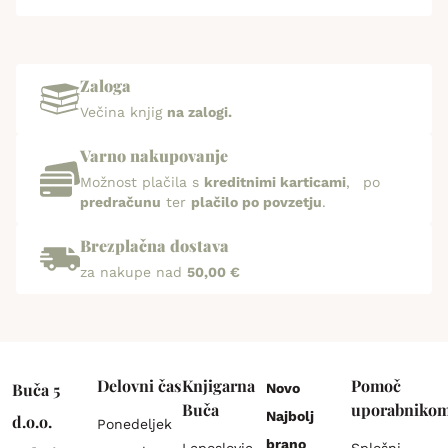
Zaloga
Večina knjig
na zalogi.
Varno nakupovanje
Možnost plačila s
kreditnimi karticami
, po
predračunu
ter
plačilo po povzetju
.
Brezplačna dostava
za nakupe nad
50,00 €
Delovni čas
Knjigarna
Pomoč
Buča 5
Novo
Buča
uporabniko
Najbolj
d.o.o.
Ponedeljek
brano
Leposlovje
Splošni