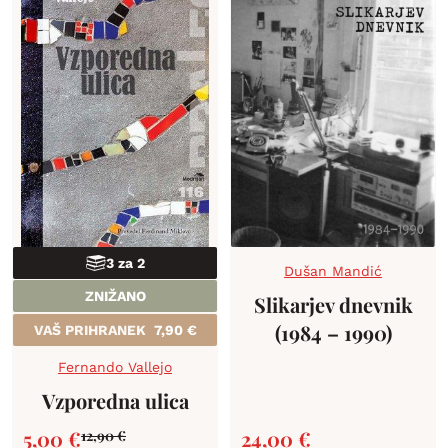
3 za 2
Dušan Mandić
ZNIŽANO
Slikarjev dnevnik
(1984 – 1990)
VAŠ PRIHRANEK
7,90
€
Fernando Vallejo
Vzporedna ulica
5,00
€
24,00
€
12,90
€