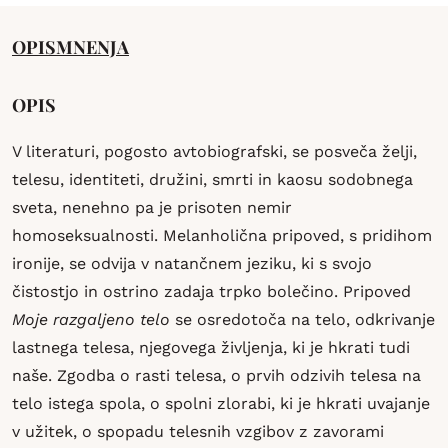
OPIS
MNENJA
OPIS
V literaturi, pogosto avtobiografski, se posveča želji,
telesu, identiteti, družini, smrti in kaosu sodobnega
sveta, nenehno pa je prisoten nemir
homoseksualnosti. Melanholična pripoved, s pridihom
ironije, se odvija v natančnem jeziku, ki s svojo
čistostjo in ostrino zadaja trpko bolečino. Pripoved
Moje razgaljeno telo
se osredotoča na telo, odkrivanje
lastnega telesa, njegovega življenja, ki je hkrati tudi
naše. Zgodba o rasti telesa, o prvih odzivih telesa na
telo istega spola, o spolni zlorabi, ki je hkrati uvajanje
v užitek, o spopadu telesnih vzgibov z zavorami