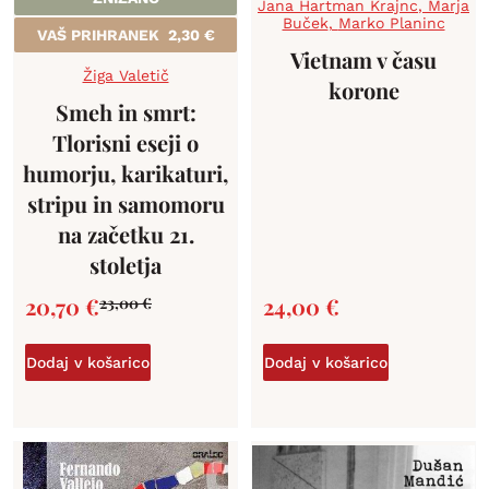
Jana Hartman Krajnc
,
Marja
Buček
,
Marko Planinc
VAŠ PRIHRANEK
2,30
€
Vietnam v času
Žiga Valetič
korone
Smeh in smrt:
Tlorisni eseji o
humorju, karikaturi,
stripu in samomoru
na začetku 21.
stoletja
20,70
€
24,00
€
23,00
€
Dodaj v košarico
Dodaj v košarico