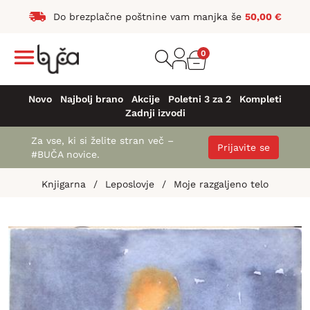
Do brezplačne poštnine vam manjka še
50,00
€
0
Novo
Najbolj brano
Akcije
Poletni 3 za 2
Kompleti
Zadnji izvodi
Za vse, ki si želite stran več –
Prijavite se
#BUČA novice.
Knjigarna
/
Leposlovje
/
Moje razgaljeno telo