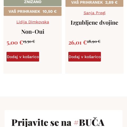
ZNIŽANO
VAŠ PRIHRANEK
2,89
€
VAŠ PRIHRANEK
10,50
€
Sanja Pregl
Izgubljene dvojine
Lidija Dimkovska
Non-Oui
5,00
€
26,01
€
15,50
€
28,90
€
Dodaj v košarico
Dodaj v košarico
Prijavite se na
#
BUČA