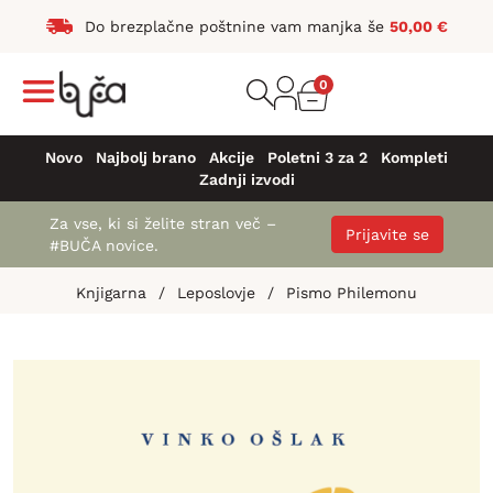
Do brezplačne poštnine vam manjka še
50,00
€
0
Novo
Najbolj brano
Akcije
Poletni 3 za 2
Kompleti
Zadnji izvodi
Za vse, ki si želite stran več –
Prijavite se
#BUČA novice.
Knjigarna
/
Leposlovje
/
Pismo Philemonu