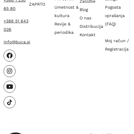
+386 1 230
Založbe
ZAPRTO
Umetnost &
Pogosta
65 80
Blog
kultura
vprašanja
O nas
+386 51 643
Revije &
(FAQ)
Distribucija
026
periodika
Kontakt
Moj račun /
info@buca.si
Registracija