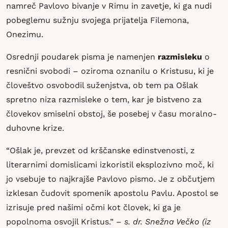
namreč Pavlovo bivanje v Rimu in zavetje, ki ga nudi
pobeglemu sužnju svojega prijatelja Filemona,
Onezimu.
Osrednji poudarek pisma je namenjen
razmisleku
o
resnični svobodi – oziroma oznanilu o Kristusu, ki je
človeštvo osvobodil suženjstva, ob tem pa Ošlak
spretno niza razmisleke o tem, kar je bistveno za
človekov smiselni obstoj, še posebej v času moralno-
duhovne krize.
“Ošlak je, prevzet od krščanske edinstvenosti, z
literarnimi domislicami izkoristil eksplozivno moč, ki
jo vsebuje to najkrajše Pavlovo pismo. Je z občutjem
izklesan čudovit spomenik apostolu Pavlu. Apostol se
izrisuje pred našimi očmi kot človek, ki ga je
popolnoma osvojil Kristus.”
– s. dr. Snežna Večko (iz