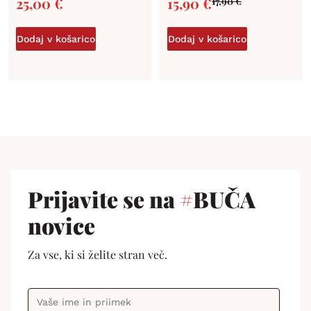
25,00
€
15,90
€
17,90
€
Dodaj v košarico
Dodaj v košarico
Prijavite se na
#
BUČA
novice
Za vse, ki si želite stran več.