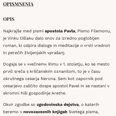
OPIS
MNENJA
OPIS
Najkrajše med pismi
apostola Pavla
, Pismo Filemonu,
je Vinku Ošlaku dalo snov za izredno poglobljen
roman, ki odpira dialoge in meditacije o vrsti vrednot
in perečih življenjskih vprašanj.
Dogaja se v »večnem« Rimu v 1. stoletju, ko se mesto
prvič sreča s krščanskim oznanilom, to je v času
okrutnega cesarja Nerona. Sem kot zapornik pod
cesarjevo zaščito dospe apostol Pavel in se nastani v
skromni hiši gospodinje Arethe.
Okvir zgodbe so
zgodovinska dejstva
, o katerih
beremo v
novozaveznih knjigah
Svetega pisma,