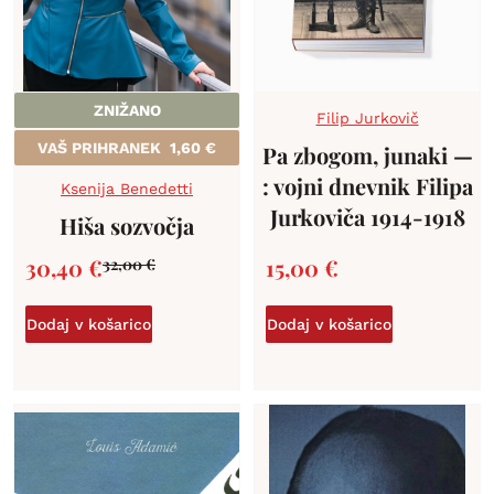
ZNIŽANO
Filip Jurkovič
VAŠ PRIHRANEK
1,60
€
Pa zbogom, junaki —
: vojni dnevnik Filipa
Ksenija Benedetti
Jurkoviča 1914-1918
Hiša sozvočja
30,40
€
15,00
€
32,00
€
Dodaj v košarico
Dodaj v košarico