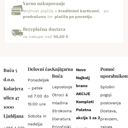
Varno nakupovanje
Možnost plačila s
kreditnimi karticami
, po
predračunu
ter
plačilo po povzetju
.
Brezplačna dostava
za nakupe nad
50,00 €
Delovni čas
Knjigarna
Pomoč
Buča 5
Novo
Buča
uporabniko
Najbolj
d.o.o.
Ponedeljek
brano
Leposlovje
Splošni
Kolarjeva
– petek
AKCIJE
Otroci &
pogoji
od 7:00 do
ulica 47
Kompleti
mladina
poslovanja
15:00 ure
1000
Poletna
Strokovna
Dostava,
Ljubljana
Sobota in
akcija 3 za 2
literatura
prevzem,
nedelja:
Priročniki
zaloga