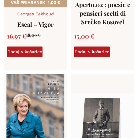
VAŠ PRIHRANEK
1,03
€
Aperto.02 : poesie e
pensieri scelti di
Georges Eekhoud
Srečko Kosovel
Escal – Vigor
16,97
€
15,00
€
18,00
€
Dodaj v košarico
Dodaj v košarico