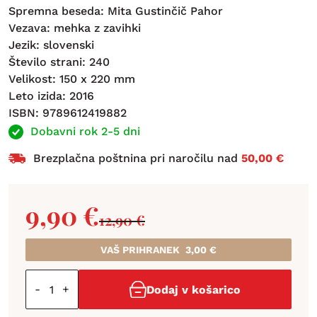
Spremna beseda: Mita Gustinčič Pahor
Vezava: mehka z zavihki
Jezik: slovenski
Število strani: 240
Velikost: 150 x 220 mm
Leto izida: 2016
ISBN: 9789612419882
Dobavni rok 2-5 dni
Brezplačna poštnina pri naročilu nad
50,00 €
9,90
€
12,90
€
VAŠ PRIHRANEK
3,00
€
-
+
Dodaj v košarico