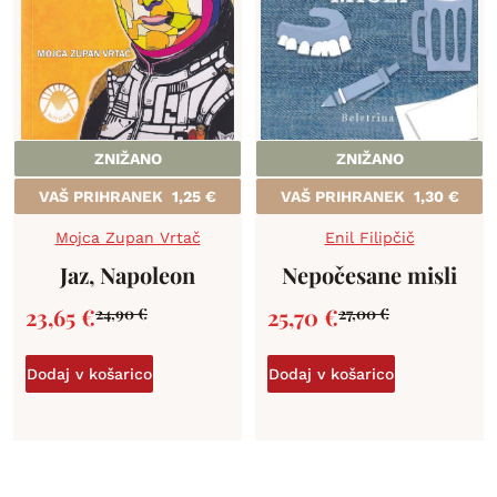
ZNIŽANO
ZNIŽANO
VAŠ PRIHRANEK
1,25
€
VAŠ PRIHRANEK
1,30
€
Mojca Zupan Vrtač
Enil Filipčič
Jaz, Napoleon
Nepočesane misli
23,65
€
25,70
€
24,90
€
27,00
€
Dodaj v košarico
Dodaj v košarico