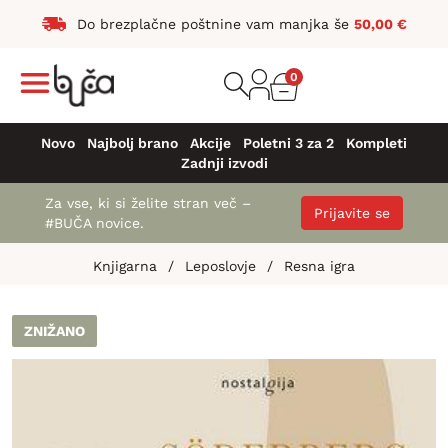
Do brezplačne poštnine vam manjka še
50,00
€
0
Novo
Najbolj brano
Akcije
Poletni 3 za 2
Kompleti
Zadnji izvodi
Za vse, ki si želite stran več –
Prijavite se
#BUČA novice.
Knjigarna
/
Leposlovje
/
Resna igra
ZNIŽANO