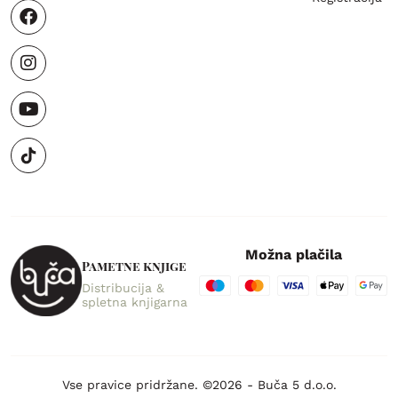
Možna plačila
Pametne knjige
Distribucija &
spletna knjigarna
Vse pravice pridržane. ©2026 - Buča 5 d.o.o.