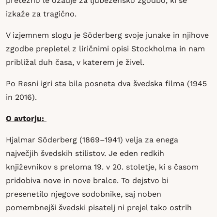
pretežno le ozadje za ljubezensko zgodbo, ki se
izkaže za tragično.
V izjemnem slogu je Söderberg svoje junake in njihove
zgodbe prepletel z liričnimi opisi Stockholma in nam
približal duh časa, v katerem je živel.
Po Resni igri sta bila posneta dva švedska filma (1945
in 2016).
O avtorju:
Hjalmar Söderberg (1869–1941) velja za enega
največjih švedskih stilistov. Je eden redkih
književnikov s preloma 19. v 20. stoletje, ki s časom
pridobiva nove in nove bralce. To dejstvo bi
presenetilo njegove sodobnike, saj noben
pomembnejši švedski pisatelj ni prejel tako ostrih