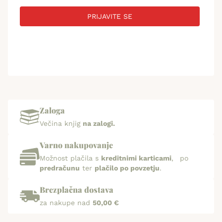
PRIJAVITE SE
Zaloga
Večina knjig
na zalogi.
Varno nakupovanje
Možnost plačila s
kreditnimi karticami
, po
predračunu
ter
plačilo po povzetju
.
Brezplačna dostava
za nakupe nad
50,00 €