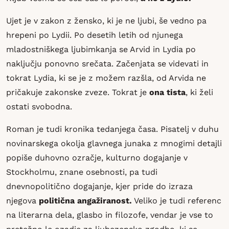
Ujet je v zakon z žensko, ki je ne ljubi, še vedno pa
hrepeni po Lydii. Po desetih letih od njunega
mladostniškega ljubimkanja se Arvid in Lydia po
naključju ponovno srečata. Začenjata se videvati in
tokrat Lydia, ki se je z možem razšla, od Arvida ne
pričakuje zakonske zveze. Tokrat je
ona tista
, ki želi
ostati svobodna.
Roman je tudi kronika tedanjega časa. Pisatelj v duhu
novinarskega okolja glavnega junaka z mnogimi detajli
popiše duhovno ozračje, kulturno dogajanje v
Stockholmu, znane osebnosti, pa tudi
dnevnopolitično dogajanje, kjer pride do izraza
njegova
politična angažiranost.
Veliko je tudi referenc
na literarna dela, glasbo in filozofe, vendar je vse to