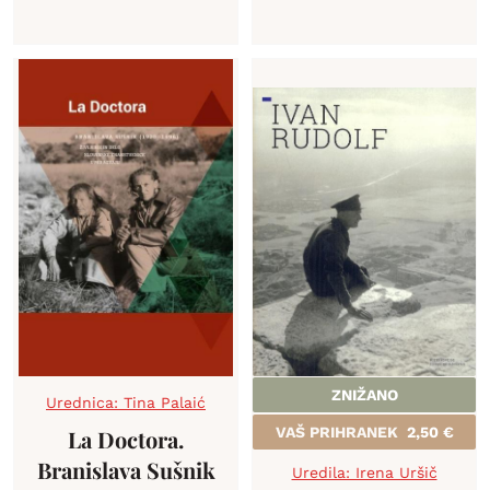
ZNIŽANO
Urednica: Tina Palaić
VAŠ PRIHRANEK
2,50
€
La Doctora.
Branislava Sušnik
Uredila: Irena Uršič