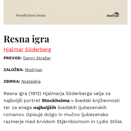
Resna igra
Hjalmar Söderberg
PREVOD:
Danni Stražar
ZALOŽBA:
Modrijan
ZBIRKA:
Nostalgija
Resna igra (1912) Hjalmarja Söderberga velja za
najboljši portret
Stockholma
v švedski književnosti
ter za enega
najboljših
švedskih ljubezenskih
romanov. Opisuje dolgo in mučno ljubezensko
razmerje med Arvidom Stjärnblomom in Lydio Stille.