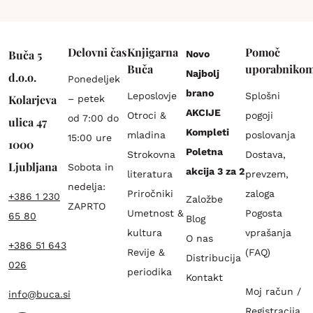
Delovni čas
Knjigarna
Pomoč
Buča 5
Novo
Buča
uporabniko
Najbolj
d.o.o.
Ponedeljek
brano
Leposlovje
Splošni
Kolarjeva
– petek
AKCIJE
Otroci &
pogoji
od 7:00 do
ulica 47
Kompleti
mladina
poslovanja
15:00 ure
1000
Poletna
Strokovna
Dostava,
Ljubljana
Sobota in
akcija 3 za 2
literatura
prevzem,
nedelja:
Priročniki
zaloga
+386 1 230
Založbe
ZAPRTO
Umetnost &
Pogosta
65 80
Blog
kultura
vprašanja
O nas
+386 51 643
Revije &
(FAQ)
Distribucija
026
periodika
Kontakt
Moj račun /
info@buca.si
Registracija