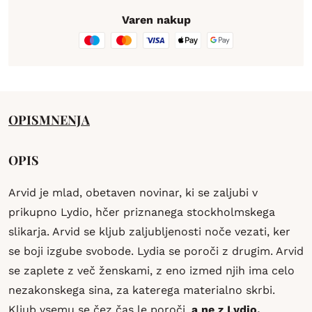
Varen nakup
OPIS
MNENJA
OPIS
Arvid je mlad, obetaven novinar, ki se zaljubi v
prikupno Lydio, hčer priznanega stockholmskega
slikarja. Arvid se kljub zaljubljenosti noče vezati, ker
se boji izgube svobode. Lydia se poroči z drugim. Arvid
se zaplete z več ženskami, z eno izmed njih ima celo
nezakonskega sina, za katerega materialno skrbi.
Kljub vsemu se čez čas le poroči,
a ne z Lydio.