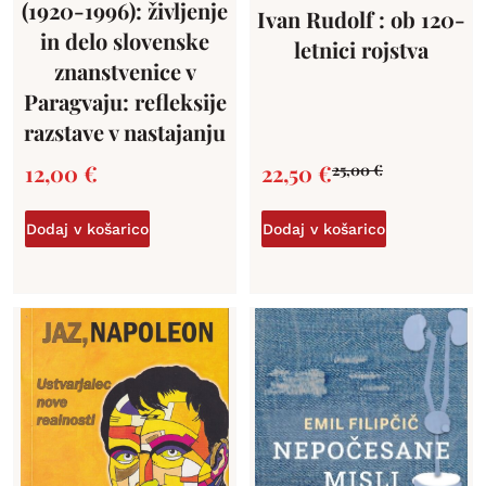
(1920-1996): življenje
Ivan Rudolf : ob 120-
in delo slovenske
letnici rojstva
znanstvenice v
Paragvaju: refleksije
razstave v nastajanju
12,00
€
22,50
€
25,00
€
Dodaj v košarico
Dodaj v košarico