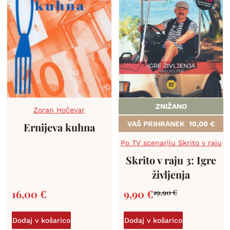
ZNIŽANO
Zoran Hočevar
VAŠ PRIHRANEK
10,00
€
Ernijeva kuhna
Po TV scenariju Skrito v raju
Skrito v raju 3: Igre
življenja
16,00
€
9,90
€
19,90
€
Dodaj v košarico
Dodaj v košarico