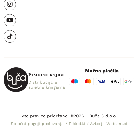
Možna plačila
Pametne knjige
Distribucija &
spletna knjigarna
Vse pravice pridržane. ©2026 - Buča 5 d.o.o.
Splošni pogoji poslovanja
/
Piškotki
/
Avtorji: Webtim.si