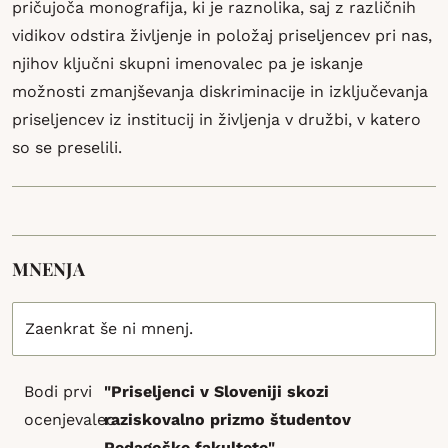
pričujoča monografija, ki je raznolika, saj z različnih
vidikov odstira življenje in položaj priseljencev pri nas,
njihov ključni skupni imenovalec pa je iskanje
možnosti zmanjševanja diskriminacije in izključevanja
priseljencev iz institucij in življenja v družbi, v katero
so se preselili.
MNENJA
Zaenkrat še ni mnenj.
Bodi prvi
"Priseljenci v Sloveniji skozi
ocenjevalec
raziskovalno prizmo študentov
Pedagoške fakultete"