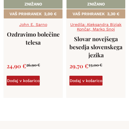
ZNIŽANO
ZNIŽANO
VAŠ PRIHRANEK
2,00
€
VAŠ PRIHRANEK
3,30
€
John E. Sarno
Uredila: Aleksandra Bizjak
Končar, Marko Snoj
Ozdravimo bolečine
Slovar novejšega
telesa
besedja slovenskega
jezika
24,90
€
29,70
€
26,90
€
33,00
€
Dodaj v košarico
Dodaj v košarico