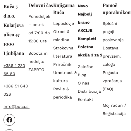
Delovni čas
Knjigarna
Pomoč
Buča 5
Novo
Buča
uporabniko
Najbolj
d.o.o.
Ponedeljek
brano
Leposlovje
Splošni
Kolarjeva
– petek
AKCIJE
Otroci &
pogoji
od 7:00 do
ulica 47
Kompleti
mladina
poslovanja
15:00 ure
1000
Poletna
Strokovna
Dostava,
Ljubljana
Sobota in
akcija 3 za 2
literatura
prevzem,
nedelja:
Priročniki
zaloga
+386 1 230
Založbe
ZAPRTO
Umetnost &
Pogosta
65 80
Blog
kultura
vprašanja
O nas
+386 51 643
Revije &
(FAQ)
Distribucija
026
periodika
Kontakt
Moj račun /
info@buca.si
Registracija