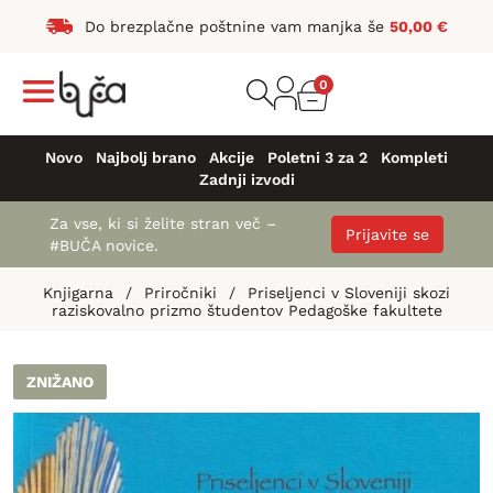
Do brezplačne poštnine vam manjka še
50,00
€
0
Novo
Najbolj brano
Akcije
Poletni 3 za 2
Kompleti
Zadnji izvodi
Za vse, ki si želite stran več –
Prijavite se
#BUČA novice.
Knjigarna
/
Priročniki
/
Priseljenci v Sloveniji skozi
raziskovalno prizmo študentov Pedagoške fakultete
ZNIŽANO