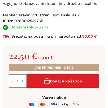
vzgojno-izobraževalni sistem in v družbo nasploh.
Mehka vezava; 276 strani; slovenski jezik
ISBN: 9789612532765
Dobavni rok 2-5 dni
Brezplačna poštnina pri naročilu nad
50,00 €
22,50
€
25,00
€
VAŠ PRIHRANEK
2,50
€
-
+
Dodaj v košarico
Varen nakup