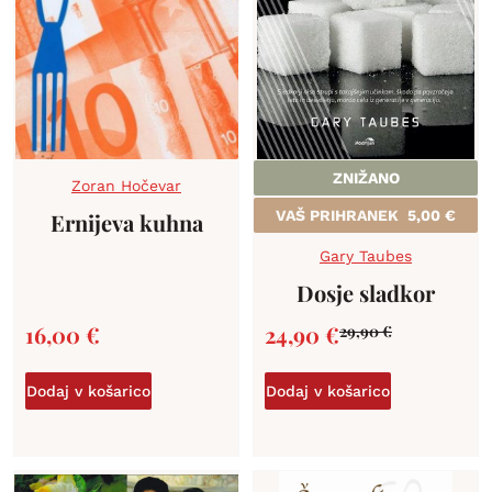
ZNIŽANO
Zoran Hočevar
VAŠ PRIHRANEK
5,00
€
Ernijeva kuhna
Gary Taubes
Dosje sladkor
16,00
€
24,90
€
29,90
€
Dodaj v košarico
Dodaj v košarico