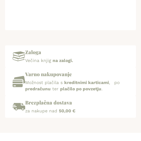
Zaloga
Večina knjig
na zalogi.
Varno nakupovanje
Možnost plačila s
kreditnimi karticami
, po
predračunu
ter
plačilo po povzetju
.
Brezplačna dostava
za nakupe nad
50,00 €