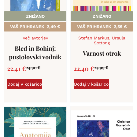
ZNIŽANO
ZNIŽANO
VAŠ PRIHRANEK
2,49
€
VAŠ PRIHRANEK
2,59
€
Več avtorjev
Stefan Markus
,
Ursula
Sottong
Bled in Bohinj:
Varnost otrok
pustolovski vodnik
22,41
€
22,40
€
24,90
€
24,99
€
Dodaj v košarico
Dodaj v košarico