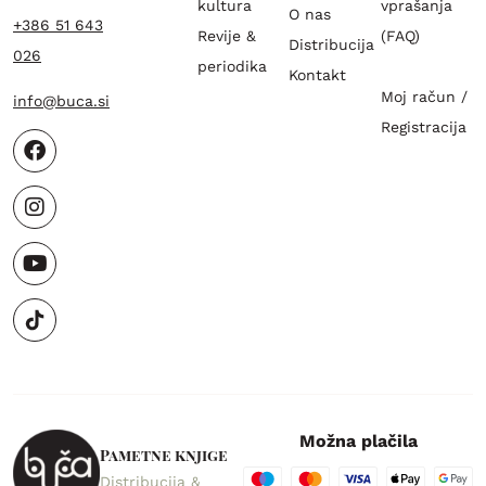
kultura
vprašanja
O nas
+386 51 643
Revije &
(FAQ)
Distribucija
026
periodika
Kontakt
Moj račun /
info@buca.si
Registracija
Možna plačila
Pametne knjige
Distribucija &