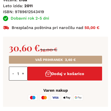
Leto izida:
2011
ISBN: 9789612543419
Dobavni rok 2-5 dni
Brezplačna poštnina pri naročilu nad
50,00 €
30,60
€
34,00
€
VAŠ PRIHRANEK
3,40
€
-
+
Dodaj v košarico
Varen nakup