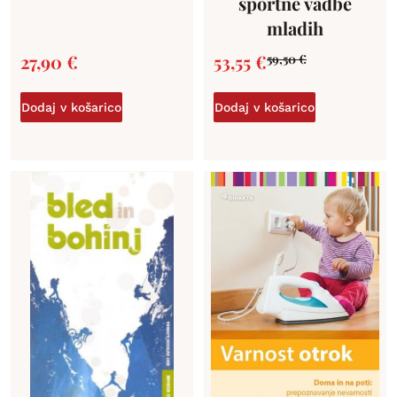
športne vadbe
mladih
27,90
€
53,55
€
59,50
€
Dodaj v košarico
Dodaj v košarico