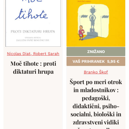
ZNIŽANO
Nicolas Diat
,
Robert Sarah
VAŠ PRIHRANEK
5,95
€
Moč tihote : proti
diktaturi hrupa
Branko Škof
Šport po meri otrok
in mladostnikov :
pedagoški,
didaktični, psiho-
socialni, biološki in
zdravstveni vidiki