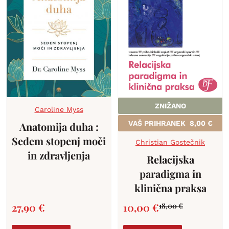
ZNIŽANO
Caroline Myss
VAŠ PRIHRANEK
8,00
€
Anatomija duha :
Sedem stopenj moči
Christian Gostečnik
in zdravljenja
Relacijska
paradigma in
klinična praksa
27,90
€
10,00
€
18,00
€