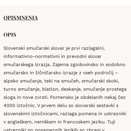
OPIS
MNENJA
OPIS
Slovenski smučarski slovar je prvi razlagalni,
informativno-normativni in prevodni slovar
smučarskega izrazja. Zajema zgodovinsko in sodobno
smučarsko in žičničarsko izrazje z vseh področij –
alpsko smučanje, teki na smučeh, smučarski skoki,
turno smučanje, biatlon, deskanje, smučanje prostega
sloga in nove zvrsti. Pomensko je obdelanih nekaj čez
4000 iztočnic. V prvem delu so slovarski sestavki s
slovenskimi iztočnicami, razlaga pomena in ustrezniki
v angleškem, nemškem in francoskem jeziku. Tuji
ustrezniki po posameznih jezikih so zbrani v