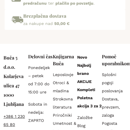
predračunu
ter
plačilo po povzetju
.
Brezplačna dostava
za nakupe nad
50,00 €
Delovni čas
Knjigarna
Pomoč
Buča 5
Novo
Buča
uporabniko
Najbolj
d.o.o.
Ponedeljek
brano
Leposlovje
Splošni
Kolarjeva
– petek
AKCIJE
Otroci &
pogoji
od 7:00 do
ulica 47
Kompleti
mladina
poslovanja
15:00 ure
1000
Poletna
Strokovna
Dostava,
Ljubljana
Sobota in
akcija 3 za 2
literatura
prevzem,
nedelja:
Priročniki
zaloga
+386 1 230
Založbe
ZAPRTO
Umetnost &
Pogosta
65 80
Blog