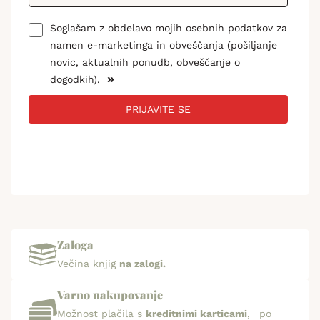
Soglašam z obdelavo mojih osebnih podatkov za
namen e-marketinga in obveščanja (pošiljanje
novic, aktualnih ponudb, obveščanje o
»
dogodkih).
PRIJAVITE SE
Zaloga
Večina knjig
na zalogi.
Varno nakupovanje
Možnost plačila s
kreditnimi karticami
, po