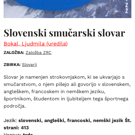
Slovenski smučarski slovar
Bokal, Ljudmila (uredila)
ZALOŽBA:
Založba ZRC
ZBIRKA:
Slovarji
Slovar je namenjen strokovnjakom, ki se ukvarjajo s
smučarstvom, o njem pišejo ali govorijo v slovenskem,
angleškem, francoskem in nemškem jeziku,
športnikom, študentom in ljubiteljem tega športnega
področja.
Jezik:
slovenski, angleški, francoski, nemški jezik Št.
strani: 413
Vezava:
trda