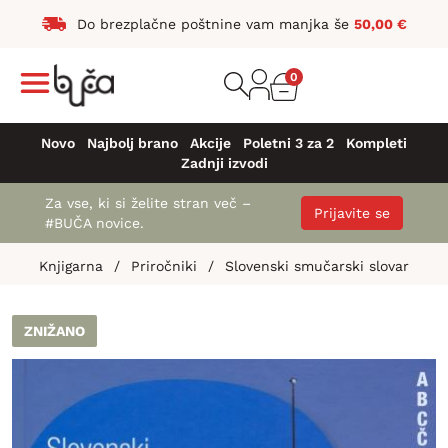
Do brezplačne poštnine vam manjka še
50,00
€
0
Novo
Najbolj brano
Akcije
Poletni 3 za 2
Kompleti
Zadnji izvodi
Za vse, ki si želite stran več –
Prijavite se
#BUČA novice.
Knjigarna
/
Priročniki
/
Slovenski smučarski slovar
ZNIŽANO