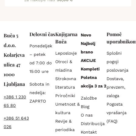
Delovni čas
Knjigarna
Pomoč
Buča 5
Novo
Buča
uporabniko
Najbolj
d.o.o.
Ponedeljek
brano
Leposlovje
Splošni
Kolarjeva
– petek
AKCIJE
Otroci &
pogoji
od 7:00 do
ulica 47
Kompleti
mladina
poslovanja
15:00 ure
1000
Poletna
Strokovna
Dostava,
Ljubljana
Sobota in
akcija 3 za 2
literatura
prevzem,
nedelja:
Priročniki
zaloga
+386 1 230
Založbe
ZAPRTO
Umetnost &
Pogosta
65 80
Blog
kultura
vprašanja
O nas
+386 51 643
Revije &
(FAQ)
Distribucija
026
periodika
Kontakt