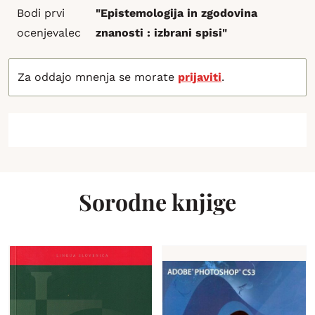
Bodi prvi
"Epistemologija in zgodovina
ocenjevalec
znanosti : izbrani spisi"
Za oddajo mnenja se morate
prijaviti
.
Sorodne knjige