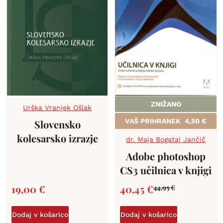
ZNIŽANO
Urška Vranjek Ošlak
VAŠ PRIHRANEK
4,50
€
Slovensko
kolesarsko izrazje
dr. Maja Bogataj Jančič
Adobe photoshop
CS3 učilnica v knjigi
19,00
€
40,45
€
44,95
€
Dodaj v košarico
Dodaj v košarico