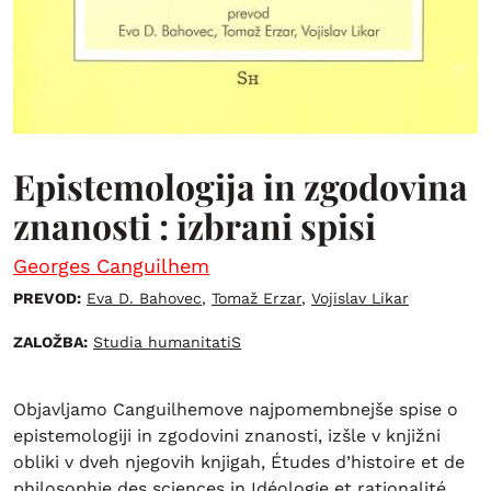
Epistemologija in zgodovina
znanosti : izbrani spisi
Georges Canguilhem
PREVOD:
Eva D. Bahovec
,
Tomaž Erzar
,
Vojislav Likar
ZALOŽBA:
Studia humanitatiS
Objavljamo Canguilhemove najpomembnejše spise o
epistemologiji in zgodovini znanosti, izšle v knjižni
obliki v dveh njegovih knjigah, Études d’histoire et de
philosophie des sciences in Idéologie et rationalité