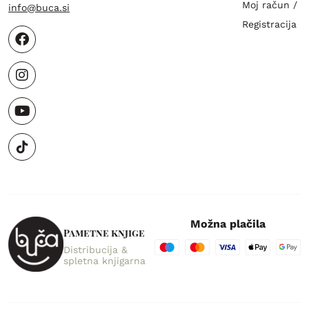
Moj račun /
info@buca.si
Registracija
Možna plačila
Pametne knjige
Distribucija &
spletna knjigarna