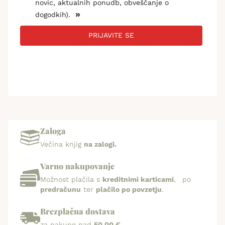
novic, aktualnih ponudb, obveščanje o
»
dogodkih).
PRIJAVITE SE
Zaloga
Večina knjig
na zalogi.
Varno nakupovanje
Možnost plačila s
kreditnimi karticami
, po
predračunu
ter
plačilo po povzetju
.
Brezplačna dostava
za nakupe nad
50,00 €