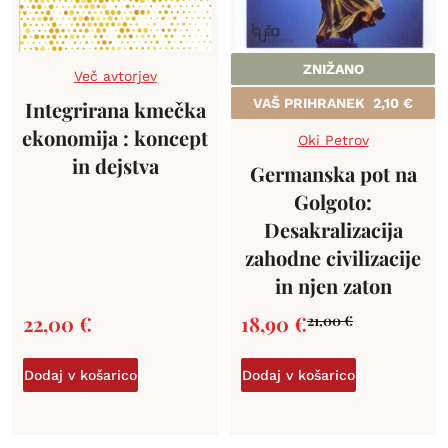
ZNIŽANO
Več avtorjev
VAŠ PRIHRANEK
2,10
€
Integrirana kmečka
ekonomija : koncept
Oki Petrov
in dejstva
Germanska pot na
Golgoto:
Desakralizacija
zahodne civilizacije
in njen zaton
22,00
€
18,90
€
21,00
€
Dodaj v košarico
Dodaj v košarico