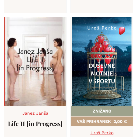
ZNIŽANO
Janez Janša
VAŠ PRIHRANEK
2,00
€
Life II [in Progress]
Uroš Perko