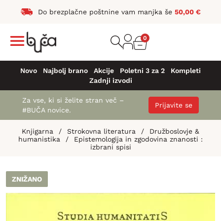
Do brezplačne poštnine vam manjka še
50,00
€
0
Novo
Najbolj brano
Akcije
Poletni 3 za 2
Kompleti
Zadnji izvodi
Za vse, ki si želite stran več –
Prijavite se
#BUČA novice.
Knjigarna
/
Strokovna literatura
/
Družboslovje &
humanistika
/
Epistemologija in zgodovina znanosti :
izbrani spisi
ZNIŽANO