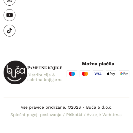
Možna plačila
Pametne knjige
Distribucija &
spletna knjigarna
Vse pravice pridržane. ©2026 - Buča 5 d.o.o.
Splošni pogoji poslovanja
/
Piškotki
/
Avtorji: Webtim.si