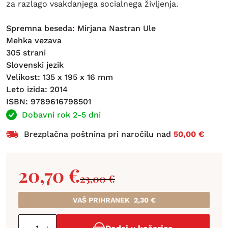
za razlago vsakdanjega socialnega življenja.
Spremna beseda: Mirjana Nastran Ule
Mehka vezava
305 strani
Slovenski jezik
Velikost: 135 x 195 x 16 mm
Leto izida: 2014
ISBN: 9789616798501
Dobavni rok 2-5 dni
Brezplačna poštnina pri naročilu nad
50,00 €
20,70
€
23,00
€
VAŠ PRIHRANEK
2,30
€