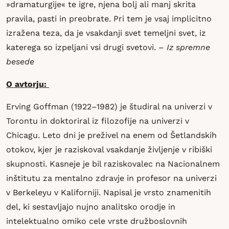
»dramaturgije« te igre, njena bolj ali manj skrita
pravila, pasti in preobrate. Pri tem je vsaj implicitno
izražena teza, da je vsakdanji svet temeljni svet, iz
katerega so izpeljani vsi drugi svetovi.
– Iz spremne
besede
O avtorju:
Erving Goffman (1922–1982) je študiral na univerzi v
Torontu in doktoriral iz filozofije na univerzi v
Chicagu. Leto dni je preživel na enem od Šetlandskih
otokov, kjer je raziskoval vsakdanje življenje v ribiški
skupnosti. Kasneje je bil raziskovalec na Nacionalnem
inštitutu za mentalno zdravje in profesor na univerzi
v Berkeleyu v Kaliforniji. Napisal je vrsto znamenitih
del, ki sestavljajo nujno analitsko orodje in
intelektualno omiko cele vrste družboslovnih