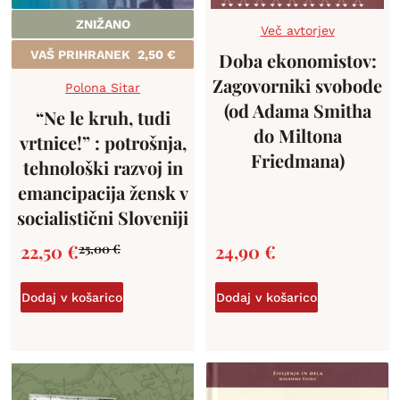
ZNIŽANO
Več avtorjev
VAŠ PRIHRANEK
2,50
€
Doba ekonomistov:
Zagovorniki svobode
Polona Sitar
(od Adama Smitha
“Ne le kruh, tudi
do Miltona
vrtnice!” : potrošnja,
Friedmana)
tehnološki razvoj in
emancipacija žensk v
socialistični Sloveniji
22,50
€
24,90
€
25,00
€
Dodaj v košarico
Dodaj v košarico