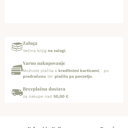
Zaloga
Večina knjig
na zalogi.
Varno nakupovanje
Možnost plačila s
kreditnimi karticami
, po
predračunu
ter
plačilo po povzetju
.
Brezplačna dostava
za nakupe nad
50,00 €