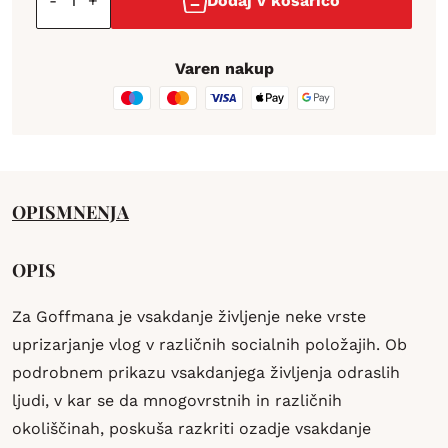
-
+
Dodaj v košarico
Varen nakup
OPIS
MNENJA
OPIS
Za Goffmana je vsakdanje življenje neke vrste
uprizarjanje vlog v različnih socialnih položajih. Ob
podrobnem prikazu vsakdanjega življenja odraslih
ljudi, v kar se da mnogovrstnih in različnih
okoliščinah, poskuša razkriti ozadje vsakdanje