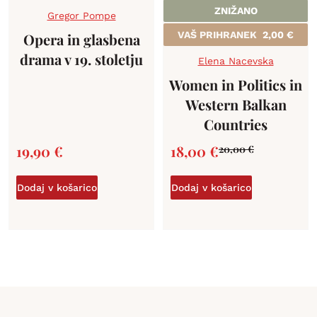
ZNIŽANO
Gregor Pompe
VAŠ PRIHRANEK
2,00
€
Opera in glasbena
drama v 19. stoletju
Elena Nacevska
Women in Politics in
Western Balkan
Countries
19,90
€
18,00
€
20,00
€
Dodaj v košarico
Dodaj v košarico