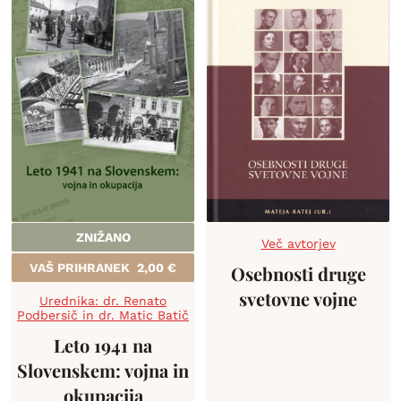
ZNIŽANO
Več avtorjev
VAŠ PRIHRANEK
2,00
€
Osebnosti druge
svetovne vojne
Urednika: dr. Renato
Podbersič in dr. Matic Batič
Leto 1941 na
Slovenskem: vojna in
okupacija