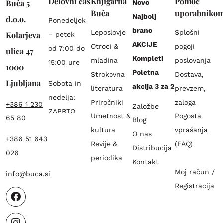
Delovni čas
Knjigarna
Pomoč
Buča 5
Novo
Buča
uporabniko
Najbolj
d.o.o.
Ponedeljek
brano
Leposlovje
Splošni
Kolarjeva
– petek
AKCIJE
Otroci &
pogoji
od 7:00 do
ulica 47
Kompleti
mladina
poslovanja
15:00 ure
1000
Poletna
Strokovna
Dostava,
Ljubljana
Sobota in
akcija 3 za 2
literatura
prevzem,
nedelja:
Priročniki
zaloga
+386 1 230
Založbe
ZAPRTO
Umetnost &
Pogosta
65 80
Blog
kultura
vprašanja
O nas
+386 51 643
Revije &
(FAQ)
Distribucija
026
periodika
Kontakt
Moj račun /
info@buca.si
Registracija