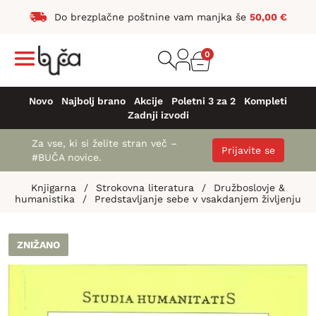
Do brezplačne poštnine vam manjka še
50,00
€
0
Novo
Najbolj brano
Akcije
Poletni 3 za 2
Kompleti
Zadnji izvodi
Za vse, ki si želite stran več –
Prijavite se
#BUČA novice.
Knjigarna
/
Strokovna literatura
/
Družboslovje &
humanistika
/
Predstavljanje sebe v vsakdanjem življenju
ZNIŽANO