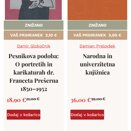
ZNIŽANO
ZNIŽANO
VAŠ PRIHRANEK
2,10
€
VAŠ PRIHRANEK
3,00
€
Damir Globočnik
Damjan Prelovšek
Pesnikova podoba:
Narodna in
O portretih in
univerzitetna
karikaturah dr.
knjižnica
Franceta Prešerna
1850–1952
18,90
€
36,00
€
21,00
€
39,00
€
Dodaj v košarico
Dodaj v košarico