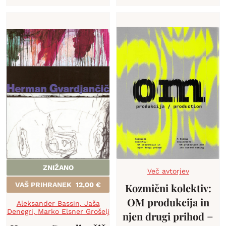
ZNIŽANO
Več avtorjev
VAŠ PRIHRANEK
12,00
€
Kozmični kolektiv:
OM produkcija in
Aleksander Bassin
,
Jaša
Denegri
,
Marko Elsner Grošelj
njen drugi prihod =