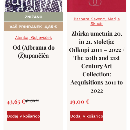
ZNIŽANO
Barbara Savenc
,
Marija
Skočir
VAŠ PRIHRANEK
4,85
€
Zbirka umetnin 20.
Alenka
,
Goljevšček
in 21. stoletja:
Od (A)brama do
Odkupi 2011 – 2022 /
(Ž)upančiča
The 20th and 21st
Century Art
Collection:
Acquisitions 2011 to
2022
43,65
€
19,00
€
48,50
€
Dodaj v košarico
Dodaj v košarico