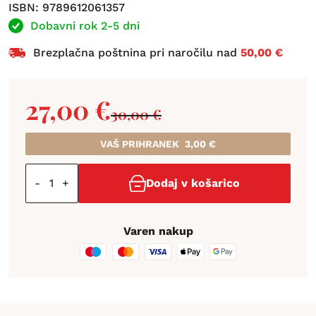
ISBN: 9789612061357
Dobavni rok 2-5 dni
Brezplačna poštnina pri naročilu nad
50,00 €
27,00
€
30,00
€
VAŠ PRIHRANEK
3,00
€
-
+
Dodaj v košarico
Varen nakup