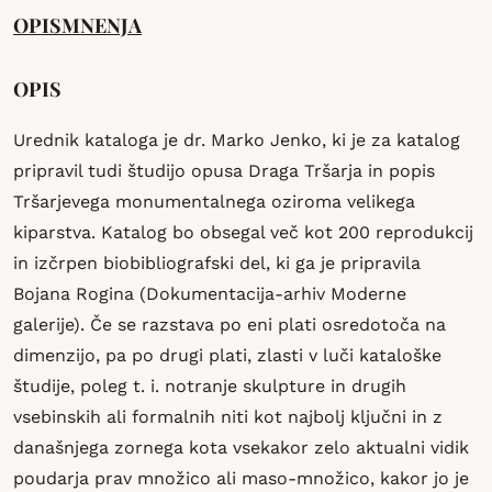
OPIS
MNENJA
OPIS
Urednik kataloga je dr. Marko Jenko, ki je za katalog
pripravil tudi študijo opusa Draga Tršarja in popis
Tršarjevega monumentalnega oziroma velikega
kiparstva. Katalog bo obsegal več kot 200 reprodukcij
in izčrpen biobibliografski del, ki ga je pripravila
Bojana Rogina (Dokumentacija-arhiv Moderne
galerije). Če se razstava po eni plati osredotoča na
dimenzijo, pa po drugi plati, zlasti v luči kataloške
študije, poleg t. i. notranje skulpture in drugih
vsebinskih ali formalnih niti kot najbolj ključni in z
današnjega zornega kota vsekakor zelo aktualni vidik
poudarja prav množico ali maso-množico, kakor jo je