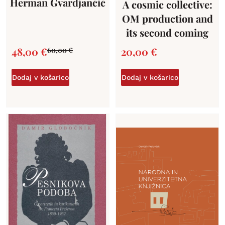
Herman Gvardjančič
A cosmic collective:
OM production and
its second coming
48,00
€
20,00
€
60,00
€
Dodaj v košarico
Dodaj v košarico