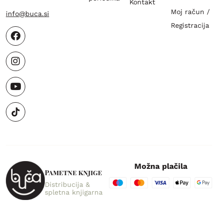
Kontakt
Moj račun /
info@buca.si
Registracija
Možna plačila
Pametne knjige
Distribucija &
spletna knjigarna