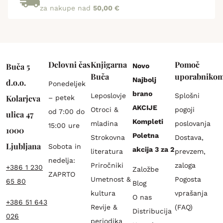
za nakupe nad
50,00 €
Delovni čas
Knjigarna
Pomoč
Buča 5
Novo
Buča
uporabniko
Najbolj
d.o.o.
Ponedeljek
brano
Leposlovje
Splošni
Kolarjeva
– petek
AKCIJE
Otroci &
pogoji
od 7:00 do
ulica 47
Kompleti
mladina
poslovanja
15:00 ure
1000
Poletna
Strokovna
Dostava,
Ljubljana
Sobota in
akcija 3 za 2
literatura
prevzem,
nedelja:
Priročniki
zaloga
+386 1 230
Založbe
ZAPRTO
Umetnost &
Pogosta
65 80
Blog
kultura
vprašanja
O nas
+386 51 643
Revije &
(FAQ)
Distribucija
026
periodika