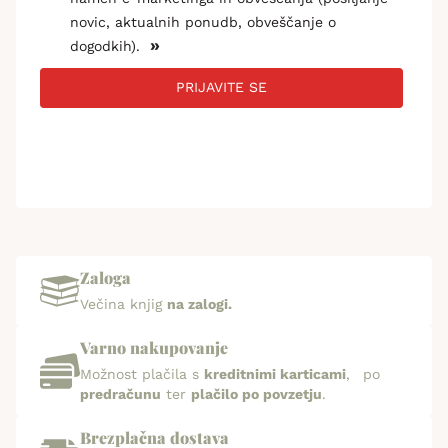
novic, aktualnih ponudb, obveščanje o
»
dogodkih).
PRIJAVITE SE
Zaloga
Večina knjig
na zalogi.
Varno nakupovanje
Možnost plačila s
kreditnimi karticami
, po
predračunu
ter
plačilo po povzetju
.
Brezplačna dostava