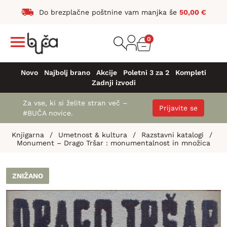
Do brezplačne poštnine vam manjka še
50,00
€
0
Novo
Najbolj brano
Akcije
Poletni 3 za 2
Kompleti
Zadnji izvodi
Za vse, ki si želite stran več –
Prijavite se
#BUČA novice.
Knjigarna
/
Umetnost & kultura
/
Razstavni katalogi
/
Monument – Drago Tršar : monumentalnost in množica
ZNIŽANO