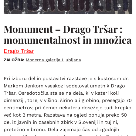
Monument – Drago Tršar :
monumentalnost in množica
Drago Tršar
ZALOŽBA:
Moderna galerija Ljubljana
Pri izboru del in postavitvi razstave je s kustosom dr.
Markom Jenkom vseskozi sodeloval umetnik Drago
Tršar. Osredotočila sta se na dela, ki v kateri koli
dimenziji, torej v višino, širino ali globino, presegajo 70
centimetrov, pri čemer nekatera dosežejo tudi krepko
več kot 2 metra. Razstava na ogled ponuja preko 50
del iz javnih in zasebnih zbirk v Sloveniji in tujini,
pretežno v bronu. Dela zajemajo čas od zgodnjih