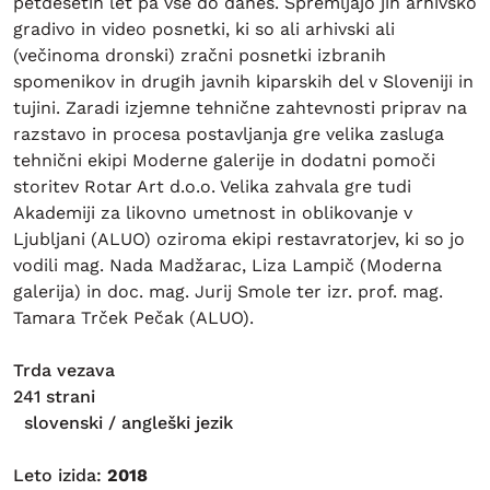
petdesetih let pa vse do danes. Spremljajo jih arhivsko
gradivo in video posnetki, ki so ali arhivski ali
(večinoma dronski) zračni posnetki izbranih
spomenikov in drugih javnih kiparskih del v Sloveniji in
tujini. Zaradi izjemne tehnične zahtevnosti priprav na
razstavo in procesa postavljanja gre velika zasluga
tehnični ekipi Moderne galerije in dodatni pomoči
storitev Rotar Art d.o.o. Velika zahvala gre tudi
Akademiji za likovno umetnost in oblikovanje v
Ljubljani (ALUO) oziroma ekipi restavratorjev, ki so jo
vodili mag. Nada Madžarac, Liza Lampič (Moderna
galerija) in doc. mag. Jurij Smole ter izr. prof. mag.
Tamara Trček Pečak (ALUO).
Trda vezava
241 strani
slovenski / angleški jezik
Leto izida:
2018