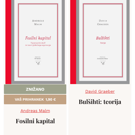
ZNIŽANO
David Graeber
VAŠ PRIHRANEK
1,90
€
Bulšihti: teorija
Andreas Malm
Fosilni kapital