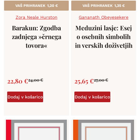
VAŠ PRIHRANEK
1,20
€
VAŠ PRIHRANEK
1,35
€
Zora Neale Hurston
Gananath Obeyesekere
Barakun: Zgodba
Meduzini lasje: Esej
zadnjega »črnega
o osebnih simbolih
tovora«
in verskih doživetjih
22,80
€
25,65
€
24,00
€
27,00
€
Dodaj v košarico
Dodaj v košarico