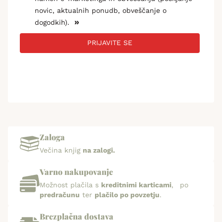
novic, aktualnih ponudb, obveščanje o
»
dogodkih).
PRIJAVITE SE
Zaloga
Večina knjig
na zalogi.
Varno nakupovanje
Možnost plačila s
kreditnimi karticami
, po
predračunu
ter
plačilo po povzetju
.
Brezplačna dostava