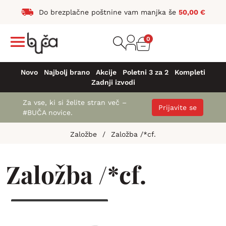
Do brezplačne poštnine vam manjka še
50,00
€
0
Novo
Najbolj brano
Akcije
Poletni 3 za 2
Kompleti
Zadnji izvodi
Za vse, ki si želite stran več –
Prijavite se
#BUČA novice.
Založbe
/
Založba /*cf.
Založba /*cf.