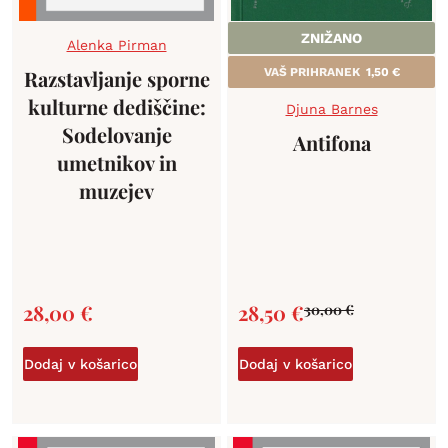
ZNIŽANO
Alenka Pirman
Razstavljanje sporne
VAŠ PRIHRANEK
1,50
€
kulturne dediščine:
Djuna Barnes
Sodelovanje
Antifona
umetnikov in
muzejev
28,00
€
28,50
€
30,00
€
Dodaj v košarico
Dodaj v košarico