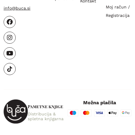
Kontakt
Moj račun /
info@buca.si
Registracija
Možna plačila
Pametne knjige
Distribucija &
spletna knjigarna