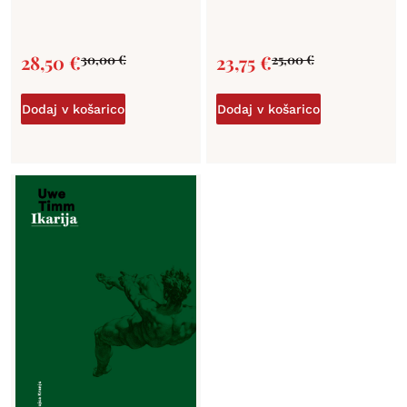
28,50
€
23,75
€
30,00
€
25,00
€
Dodaj v košarico
Dodaj v košarico