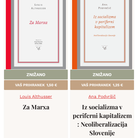
ZNIŽANO
ZNIŽANO
VAŠ PRIHRANEK
1,50
€
VAŠ PRIHRANEK
1,25
€
Louis Althusser
Ana Podvršič
Za Marxa
Iz socializma v
periferni kapitalizem
: Neoliberalizacija
Slovenije