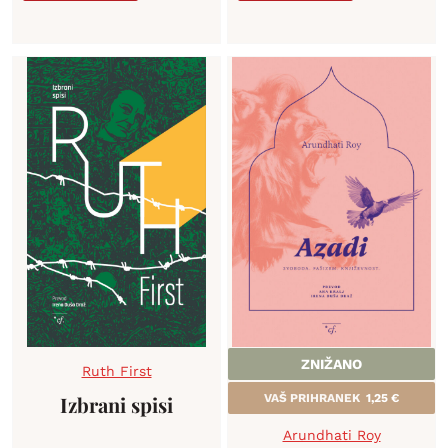
ZNIŽANO
Ruth First
Izbrani spisi
VAŠ PRIHRANEK
1,25
€
Arundhati Roy