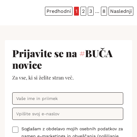
Predhodni
1
2
3
…
8
Naslednji
Prijavite se na
#
BUČA
novice
Za vse, ki si želite stran več.
Soglašam z obdelavo mojih osebnih podatkov za
namen e-marketinga in obveščanja (pošiljanje