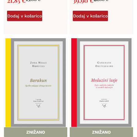
21,85
€
39,90
€
Dodaj v košarico
Dodaj v košarico
ZNIŽANO
ZNIŽANO