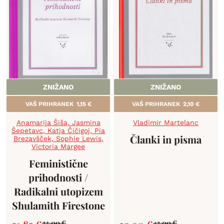
ZNIŽANO
ZNIŽANO
VAŠ PRIHRANEK
1,15
€
VAŠ PRIHRANEK
2,10
€
Anamarija Šiša
,
Jasmina
Vladimir Martelanc
Šepetavc
,
Katja Čičigoj
,
Pia
Članki in pisma
Brezavšček
,
Sophie Lewis
,
Victoria Margee
Feministične
prihodnosti /
Radikalni utopizem
Shulamith Firestone
23,00
€
42,00
€