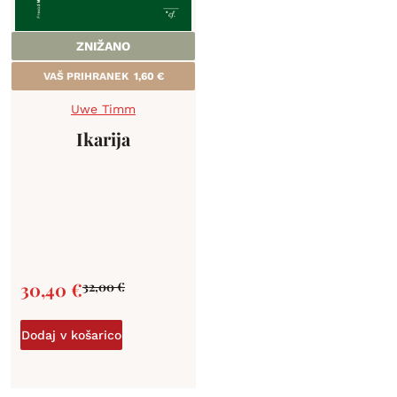
ZNIŽANO
VAŠ PRIHRANEK
1,60
€
Uwe Timm
Ikarija
30,40
€
32,00
€
Dodaj v košarico