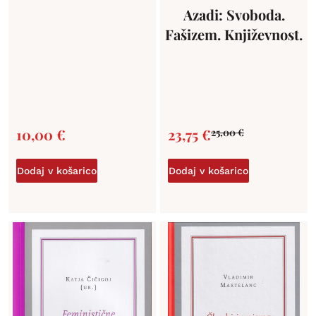
Azadi: Svoboda.
Fašizem. Književnost.
10,00
€
23,75
€
25,00
€
Dodaj v košarico
Dodaj v košarico