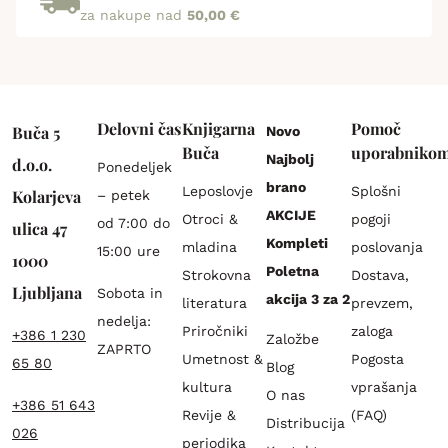
za nakupe nad
50,00 €
Delovni čas
Knjigarna
Pomoč
Buča 5
Novo
Buča
uporabniko
Najbolj
d.o.o.
Ponedeljek
brano
Leposlovje
Splošni
Kolarjeva
– petek
AKCIJE
Otroci &
pogoji
od 7:00 do
ulica 47
Kompleti
mladina
poslovanja
15:00 ure
1000
Poletna
Strokovna
Dostava,
Ljubljana
Sobota in
akcija 3 za 2
literatura
prevzem,
nedelja:
Priročniki
zaloga
+386 1 230
Založbe
ZAPRTO
Umetnost &
Pogosta
65 80
Blog
kultura
vprašanja
O nas
+386 51 643
Revije &
(FAQ)
Distribucija
026
periodika