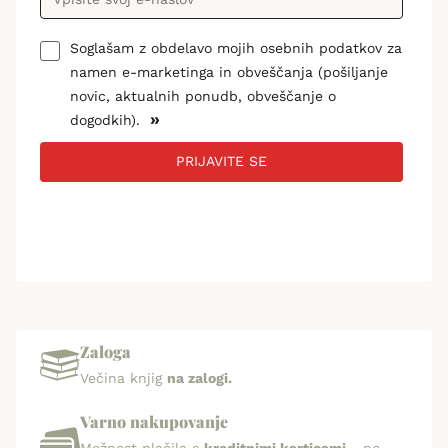
Soglašam z obdelavo mojih osebnih podatkov za
namen e-marketinga in obveščanja (pošiljanje
novic, aktualnih ponudb, obveščanje o
»
dogodkih).
PRIJAVITE SE
Zaloga
Večina knjig
na zalogi.
Varno nakupovanje
Možnost plačila s
kreditnimi karticami
, po