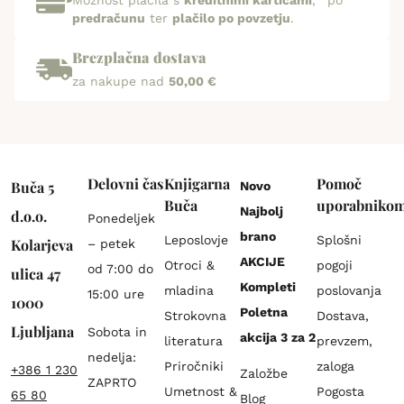
predračunu
ter
plačilo po povzetju
.
Brezplačna dostava
za nakupe nad
50,00 €
Delovni čas
Knjigarna
Pomoč
Buča 5
Novo
Buča
uporabniko
Najbolj
d.o.o.
Ponedeljek
brano
Leposlovje
Splošni
Kolarjeva
– petek
AKCIJE
Otroci &
pogoji
od 7:00 do
ulica 47
Kompleti
mladina
poslovanja
15:00 ure
1000
Poletna
Strokovna
Dostava,
Ljubljana
Sobota in
akcija 3 za 2
literatura
prevzem,
nedelja:
Priročniki
zaloga
+386 1 230
Založbe
ZAPRTO
Umetnost &
Pogosta
65 80
Blog