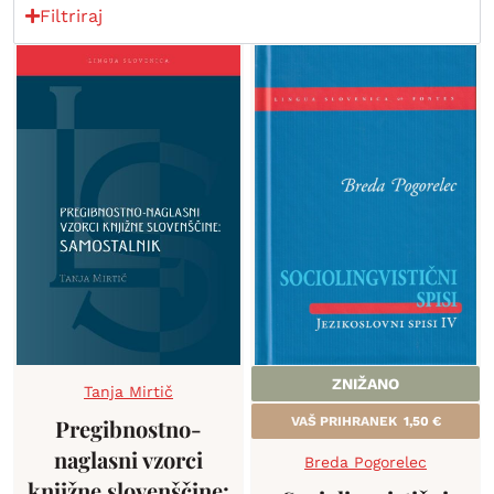
Filtriraj
ZNIŽANO
Tanja Mirtič
Pregibnostno-
VAŠ PRIHRANEK
1,50
€
naglasni vzorci
Breda Pogorelec
knjižne slovenščine: