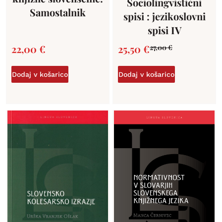
Sociolingvistični
Samostalnik
spisi : jezikoslovni
spisi IV
22,00
€
25,50
€
27,00
€
Dodaj v košarico
Dodaj v košarico