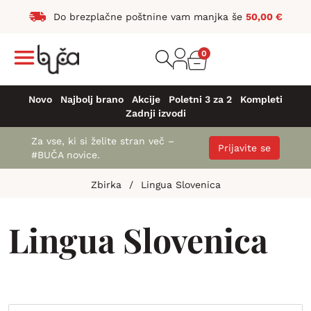
Do brezplačne poštnine vam manjka še
50,00
€
0
Novo
Najbolj brano
Akcije
Poletni 3 za 2
Kompleti
Zadnji izvodi
Za vse, ki si želite stran več –
Prijavite se
#BUČA novice.
Zbirka
/
Lingua Slovenica
Lingua Slovenica