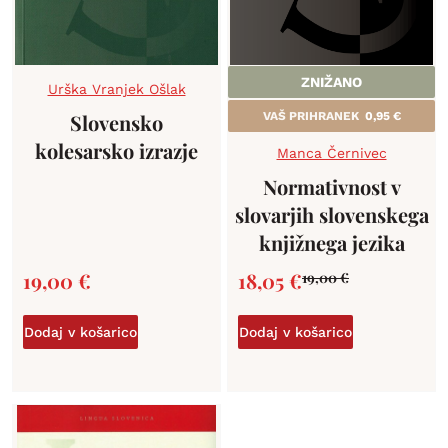
ZNIŽANO
Urška Vranjek Ošlak
Slovensko
VAŠ PRIHRANEK
0,95
€
kolesarsko izrazje
Manca Černivec
Normativnost v
slovarjih slovenskega
knjižnega jezika
19,00
€
18,05
€
19,00
€
Dodaj v košarico
Dodaj v košarico