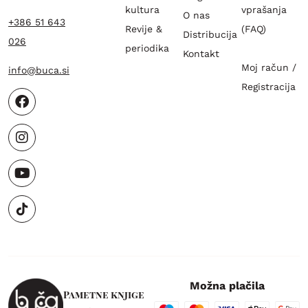
kultura
vprašanja
O nas
+386 51 643
Revije &
(FAQ)
Distribucija
026
periodika
Kontakt
Moj račun /
info@buca.si
Registracija
Možna plačila
Pametne knjige