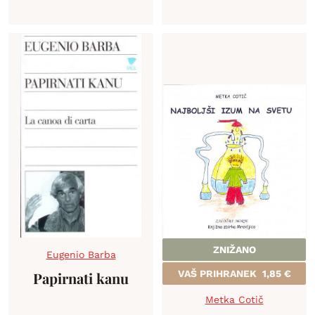
ZNIŽANO
Eugenio Barba
VAŠ PRIHRANEK
1,85
€
Papirnati kanu
Metka Cotič