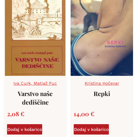
Iva Curk
,
Matjaž Puc
Kristina Hočevar
Varstvo naše
Repki
dediščine
2,08
€
14,00
€
Dodaj v košarico
Dodaj v košarico