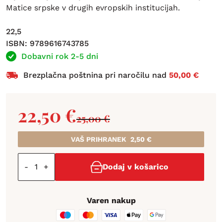
Matice srpske v drugih evropskih institucijah.
22,5
ISBN: 9789616743785
Dobavni rok 2-5 dni
Brezplačna poštnina pri naročilu nad
50,00 €
22,50
€
25,00
€
VAŠ PRIHRANEK
2,50
€
-
+
Dodaj v košarico
Varen nakup