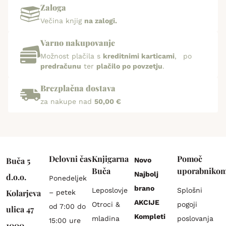
Zaloga
Večina knjig
na zalogi.
Varno nakupovanje
Možnost plačila s
kreditnimi karticami
, po
predračunu
ter
plačilo po povzetju
.
Brezplačna dostava
za nakupe nad
50,00 €
Delovni čas
Knjigarna
Pomoč
Buča 5
Novo
Buča
uporabniko
Najbolj
d.o.o.
Ponedeljek
brano
Leposlovje
Splošni
Kolarjeva
– petek
AKCIJE
Otroci &
pogoji
od 7:00 do
ulica 47
Kompleti
mladina
poslovanja
15:00 ure
1000