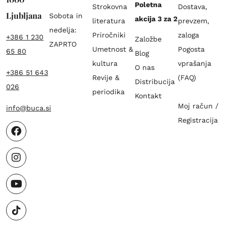
Poletna
Strokovna
Dostava,
Ljubljana
Sobota in
akcija 3 za 2
literatura
prevzem,
nedelja:
Priročniki
zaloga
+386 1 230
Založbe
ZAPRTO
Umetnost &
Pogosta
65 80
Blog
kultura
vprašanja
O nas
+386 51 643
Revije &
(FAQ)
Distribucija
026
periodika
Kontakt
Moj račun /
info@buca.si
Registracija