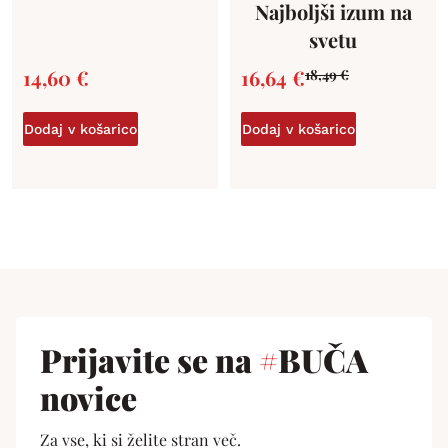
Najboljši izum na
svetu
14,60
€
16,64
€
18,49
€
Dodaj v košarico
Dodaj v košarico
Prijavite se na
#
BUČA
novice
Za vse, ki si želite stran več.