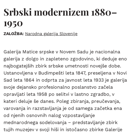
Srbski modernizem 1880–
1950
ZALOŽBA:
Narodna galerija Slovenije
Galerija Matice srpske v Novem Sadu je nacionalna
galerija z dolgo in zapleteno zgodovino, ki deduje eno
najbogatejših zbirk srbske umetnosti novejše dobe.
Ustanovljena v Budimpešti leta 1847, preseljena v Novi
Sad leta 1864 in odprta za javnost leta 1933 je galerija
svoje dejansko profesionalno poslanstvo začela
opravljati leta 1958 po selitvi v lastno zgradbo, v
kateri deluje še danes. Poleg zbiranja, preučevanja,
varovanja in razstavljanja je od samega začetka ena
od njenih osnovnih nalog vzpostavljanje
mednarodnega sodelovanja − predstavljanje zbirk
tujih muzejev v svoji hiši in istočasno zbirke Galerije