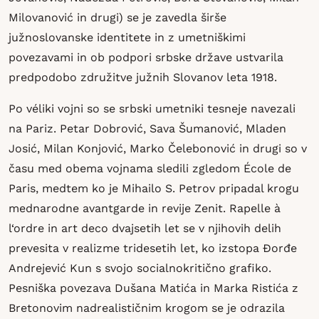
Milovanović in drugi) se je zavedla širše
južnoslovanske identitete in z umetniškimi
povezavami in ob podpori srbske države ustvarila
predpodobo združitve južnih Slovanov leta 1918.
Po véliki vojni so se srbski umetniki tesneje navezali
na Pariz. Petar Dobrović, Sava Šumanović, Mladen
Josić, Milan Konjović, Marko Čelebonović in drugi so v
času med obema vojnama sledili zgledom École de
Paris, medtem ko je Mihailo S. Petrov pripadal krogu
mednarodne avantgarde in revije Zenit. Rapelle à
l‘ordre in art deco dvajsetih let se v njihovih delih
prevesita v realizme tridesetih let, ko izstopa Đorđe
Andrejević Kun s svojo socialnokritično grafiko.
Pesniška povezava Dušana Matića in Marka Ristića z
Bretonovim nadrealističnim krogom se je odrazila