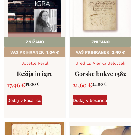
ZNIŽANO
ZNIŽANO
VAŠ PRIHRANEK
1,04
€
VAŠ PRIHRANEK
2,40
€
Josette Féral
Uredila: Alenka Jelovšek
Režija in igra
Gorske bukve 1582
17,96
€
21,60
€
19,00
€
24,00
€
Dodaj v košarico
Dodaj v košarico