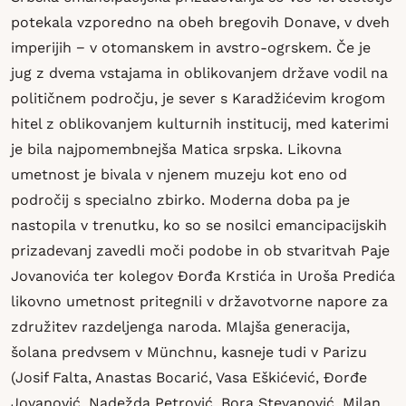
potekala vzporedno na obeh bregovih Donave, v dveh
imperijih − v otomanskem in avstro-ogrskem. Če je
jug z dvema vstajama in oblikovanjem države vodil na
političnem področju, je sever s Karadžićevim krogom
hitel z oblikovanjem kulturnih institucij, med katerimi
je bila najpomembnejša Matica srpska. Likovna
umetnost je bivala v njenem muzeju kot eno od
področij s specialno zbirko. Moderna doba pa je
nastopila v trenutku, ko so se nosilci emancipacijskih
prizadevanj zavedli moči podobe in ob stvaritvah Paje
Jovanovića ter kolegov Đorđa Krstića in Uroša Predića
likovno umetnost pritegnili v državotvorne napore za
združitev razdeljenga naroda. Mlajša generacija,
šolana predvsem v Münchnu, kasneje tudi v Parizu
(Josif Falta, Anastas Bocarić, Vasa Eškićević, Đorđe
Jovanović, Nadežda Petrović, Bora Stevanović, Milan