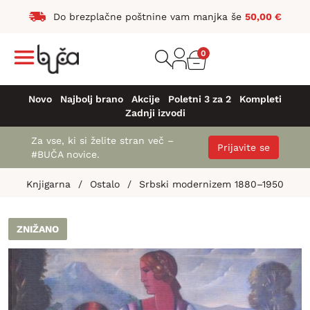
Do brezplačne poštnine vam manjka še
50,00
€
0
Novo
Najbolj brano
Akcije
Poletni 3 za 2
Kompleti
Zadnji izvodi
Za vse, ki si želite stran več –
Prijavite se
#BUČA novice.
Knjigarna
/
Ostalo
/
Srbski modernizem 1880–1950
ZNIŽANO