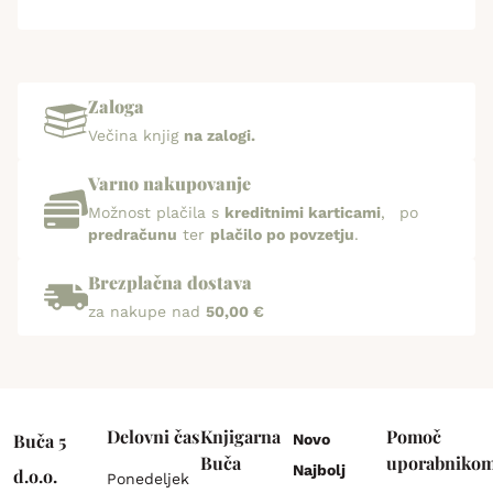
Zaloga
Večina knjig
na zalogi.
Varno nakupovanje
Možnost plačila s
kreditnimi karticami
, po
predračunu
ter
plačilo po povzetju
.
Brezplačna dostava
za nakupe nad
50,00 €
Delovni čas
Knjigarna
Pomoč
Buča 5
Novo
Buča
uporabniko
Najbolj
d.o.o.
Ponedeljek