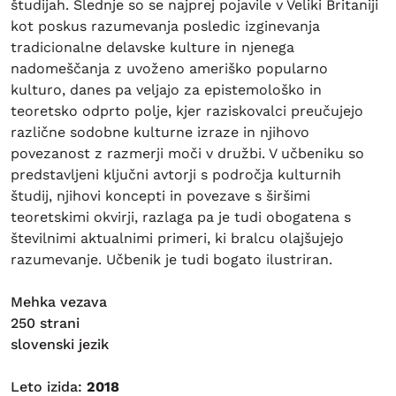
študijah. Slednje so se najprej pojavile v Veliki Britaniji
kot poskus razumevanja posledic izginevanja
tradicionalne delavske kulture in njenega
nadomeščanja z uvoženo ameriško popularno
kulturo, danes pa veljajo za epistemološko in
teoretsko odprto polje, kjer raziskovalci preučujejo
različne sodobne kulturne izraze in njihovo
povezanost z razmerji moči v družbi. V učbeniku so
predstavljeni ključni avtorji s področja kulturnih
študij, njihovi koncepti in povezave s širšimi
teoretskimi okvirji, razlaga pa je tudi obogatena s
številnimi aktualnimi primeri, ki bralcu olajšujejo
razumevanje. Učbenik je tudi bogato ilustriran.
Mehka vezava
250 strani
slovenski jezik
Leto izida:
2018