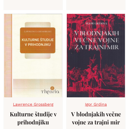
Lawrence Grossberg
Igor Grdina
Kulturne študije v
V blodnjakih večne
prihodnjiku
vojne za trajni mir