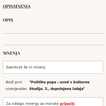
OPIS
MNENJA
OPIS
MNENJA
Zaenkrat še ni mnenj.
Bodi prvi
"Politike popa : uvod v kulturne
ocenjevalec
študije, 3., dopolnjena izdaja"
Za oddajo mnenja se morate
prijaviti
.