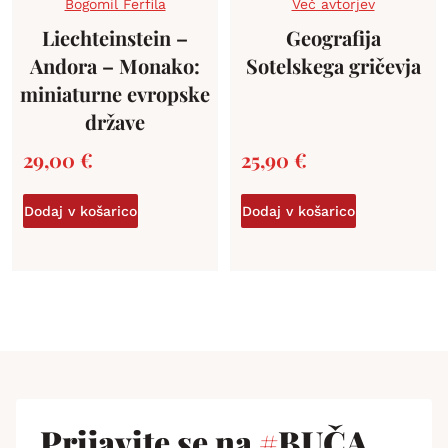
Bogomil Ferfila
Več avtorjev
Liechteinstein –
Geografija
Andora – Monako:
Sotelskega gričevja
miniaturne evropske
države
29,00
€
25,90
€
Dodaj v košarico
Dodaj v košarico
Prijavite se na
#
BUČA