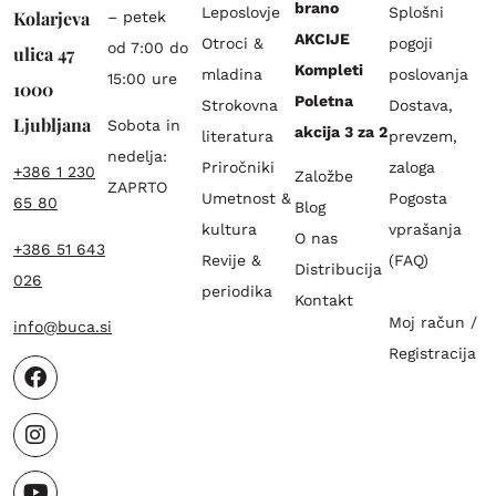
brano
Leposlovje
Splošni
Kolarjeva
– petek
AKCIJE
Otroci &
pogoji
od 7:00 do
ulica 47
Kompleti
mladina
poslovanja
15:00 ure
1000
Poletna
Strokovna
Dostava,
Ljubljana
Sobota in
akcija 3 za 2
literatura
prevzem,
nedelja:
Priročniki
zaloga
+386 1 230
Založbe
ZAPRTO
Umetnost &
Pogosta
65 80
Blog
kultura
vprašanja
O nas
+386 51 643
Revije &
(FAQ)
Distribucija
026
periodika
Kontakt
Moj račun /
info@buca.si
Registracija