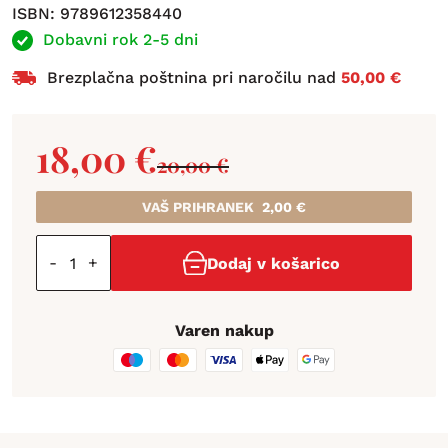
ISBN: 9789612358440
Dobavni rok 2-5 dni
Brezplačna poštnina pri naročilu nad
50,00 €
18,00
€
20,00
€
VAŠ PRIHRANEK
2,00
€
-
+
Dodaj v košarico
Varen nakup