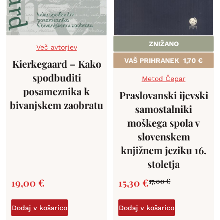
ZNIŽANO
Več avtorjev
VAŠ PRIHRANEK
1,70
€
Kierkegaard – Kako
spodbuditi
Metod Čepar
posameznika k
Praslovanski ijevski
bivanjskem zaobratu
samostalniki
moškega spola v
slovenskem
knjižnem jeziku 16.
stoletja
19,00
€
15,30
€
17,00
€
Dodaj v košarico
Dodaj v košarico