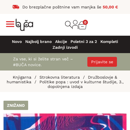
Do brezplačne poštnine vam manjka še
50,00
€
0
Novo
Najbolj brano
Akcije
Poletni 3 za 2
Kompleti
Zadnji izvodi
Za vse, ki si želite stran več –
Prijavite se
#BUČA novice.
Knjigarna
/
Strokovna literatura
/
Družboslovje &
humanistika
/
Politike popa : uvod v kulturne študije, 3.,
dopolnjena izdaja
ZNIŽANO