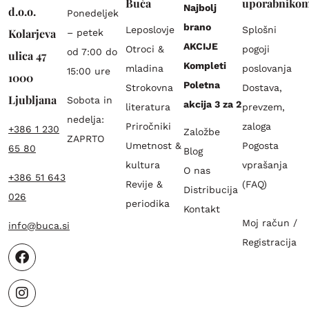
Buča
uporabniko
Najbolj
d.o.o.
Ponedeljek
brano
Leposlovje
Splošni
Kolarjeva
– petek
AKCIJE
Otroci &
pogoji
od 7:00 do
ulica 47
Kompleti
mladina
poslovanja
15:00 ure
1000
Poletna
Strokovna
Dostava,
Ljubljana
Sobota in
akcija 3 za 2
literatura
prevzem,
nedelja:
Priročniki
zaloga
+386 1 230
Založbe
ZAPRTO
Umetnost &
Pogosta
65 80
Blog
kultura
vprašanja
O nas
+386 51 643
Revije &
(FAQ)
Distribucija
026
periodika
Kontakt
Moj račun /
info@buca.si
Registracija