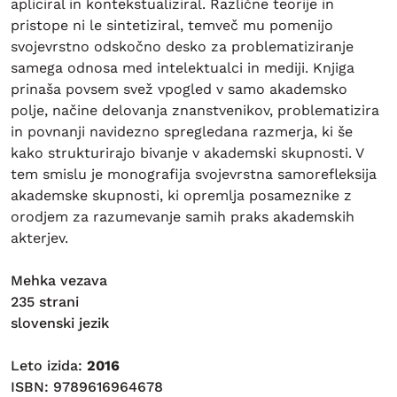
apliciral in kontekstualiziral. Različne teorije in
pristope ni le sintetiziral, temveč mu pomenijo
svojevrstno odskočno desko za problematiziranje
samega odnosa med intelektualci in mediji. Knjiga
prinaša povsem svež vpogled v samo akademsko
polje, načine delovanja znanstvenikov, problematizira
in povnanji navidezno spregledana razmerja, ki še
kako strukturirajo bivanje v akademski skupnosti. V
tem smislu je monografija svojevrstna samorefleksija
akademske skupnosti, ki opremlja posameznike z
orodjem za razumevanje samih praks akademskih
akterjev.
Mehka vezava
235 strani
slovenski jezik
Leto izida:
2016
ISBN: 9789616964678