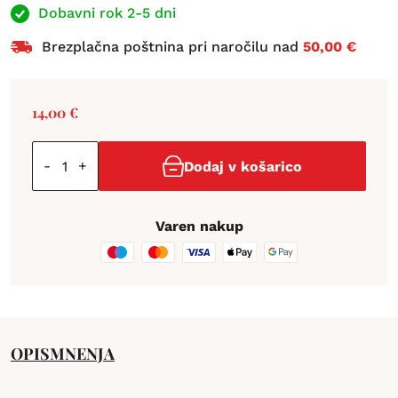
Dobavni rok 2-5 dni
Brezplačna poštnina pri naročilu nad
50,00 €
14,00
€
-
+
Dodaj v košarico
Varen nakup
OPIS
MNENJA