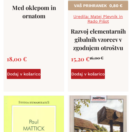
VAŠ PRIHRANEK
0,80
€
Med oklepom in
ornatom
Uredila: Matej Plevnik in
Rado Pišot
Razvoj elementarnih
gibalnih vzorcev v
zgodnjem otroštvu
18,00
€
15,20
€
16,00
€
Dodaj v košarico
Dodaj v košarico