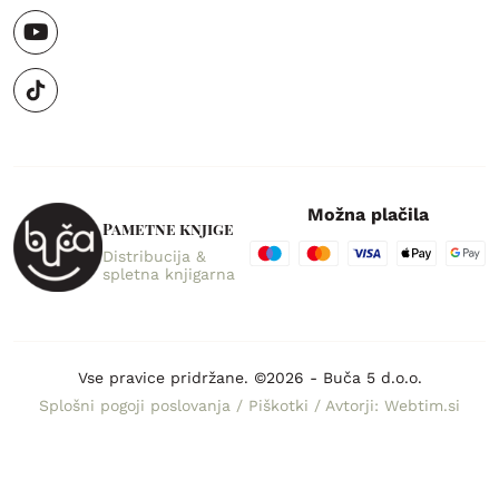
Možna plačila
Pametne knjige
Distribucija &
spletna knjigarna
Vse pravice pridržane. ©2026 - Buča 5 d.o.o.
Splošni pogoji poslovanja
/
Piškotki
/
Avtorji: Webtim.si