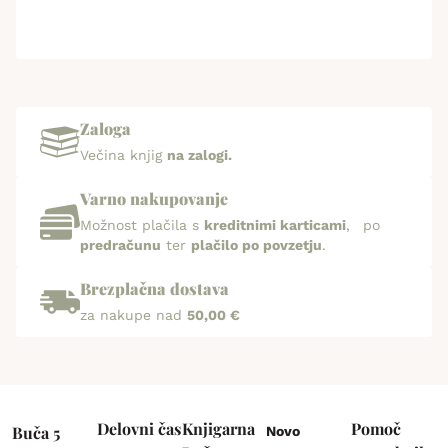
Zaloga
Večina knjig
na zalogi.
Varno nakupovanje
Možnost plačila s
kreditnimi karticami
, po
predračunu
ter
plačilo po povzetju
.
Brezplačna dostava
za nakupe nad
50,00 €
Delovni čas
Knjigarna
Pomoč
Buča 5
Novo