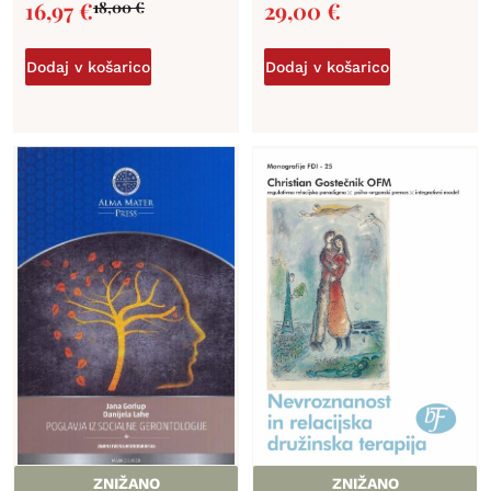
16,97
€
29,00
€
18,00
€
Dodaj v košarico
Dodaj v košarico
ZNIŽANO
ZNIŽANO