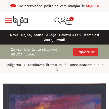
Do brezplačne poštnine vam manjka še
50,00
€
0
Novo
Najbolj brano
Akcije
Poletni 3 za 2
Kompleti
Zadnji izvodi
Za vse, ki si želite stran več –
Prijavite se
#BUČA novice.
Knjigarna
/
Strokovna literatura
/
Homo academicus in
mediji