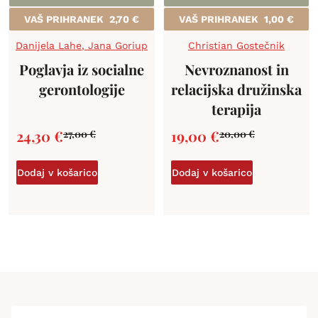
VAŠ PRIHRANEK
2,70
€
VAŠ PRIHRANEK
1,00
€
Danijela Lahe
,
Jana Goriup
Christian Gostečnik
Poglavja iz socialne
Nevroznanost in
gerontologije
relacijska družinska
terapija
24,30
€
19,00
€
27,00
€
20,00
€
Dodaj v košarico
Dodaj v košarico