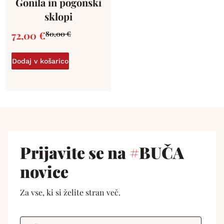
Gonila in pogonski
sklopi
72,00
€
80,00
€
Dodaj v košarico
Prijavite se na
#
BUČA
novice
Za vse, ki si želite stran več.