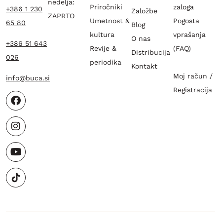
nedelja:
Priročniki
zaloga
+386 1 230
Založbe
ZAPRTO
Umetnost &
Pogosta
65 80
Blog
kultura
vprašanja
O nas
+386 51 643
Revije &
(FAQ)
Distribucija
026
periodika
Kontakt
Moj račun /
info@buca.si
Registracija