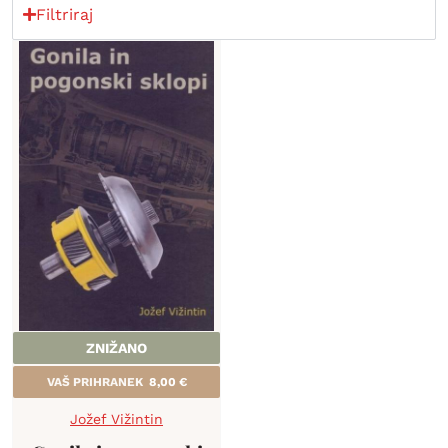
Filtriraj
ZNIŽANO
VAŠ PRIHRANEK
8,00
€
Jožef Vižintin