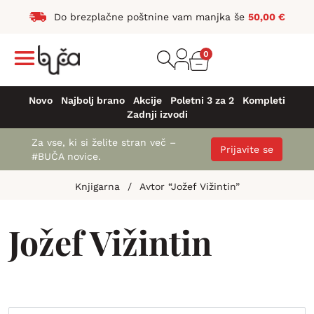
Do brezplačne poštnine vam manjka še
50,00
€
0
Novo
Najbolj brano
Akcije
Poletni 3 za 2
Kompleti
Zadnji izvodi
Za vse, ki si želite stran več –
Prijavite se
#BUČA novice.
Knjigarna
/
Avtor “Jožef Vižintin”
Jožef Vižintin