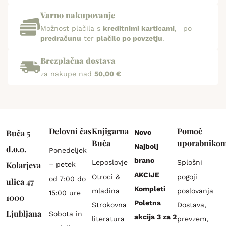
Varno nakupovanje
Možnost plačila s
kreditnimi karticami
, po
predračunu
ter
plačilo po povzetju
.
Brezplačna dostava
za nakupe nad
50,00 €
Delovni čas
Knjigarna
Pomoč
Buča 5
Novo
Buča
uporabniko
Najbolj
d.o.o.
Ponedeljek
brano
Leposlovje
Splošni
Kolarjeva
– petek
AKCIJE
Otroci &
pogoji
od 7:00 do
ulica 47
Kompleti
mladina
poslovanja
15:00 ure
1000
Poletna
Strokovna
Dostava,
Ljubljana
Sobota in
akcija 3 za 2
literatura
prevzem,