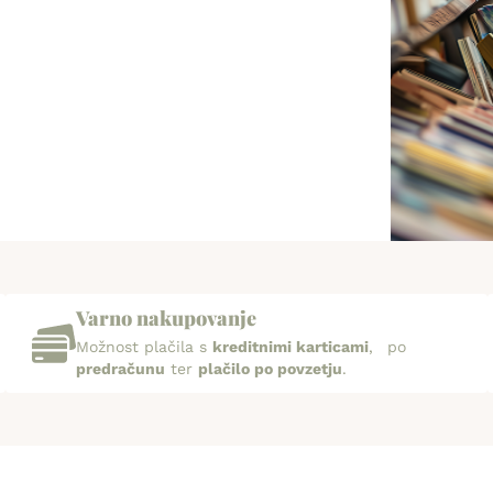
Varno nakupovanje
Možnost plačila s
kreditnimi karticami
, po
predračunu
ter
plačilo po povzetju
.