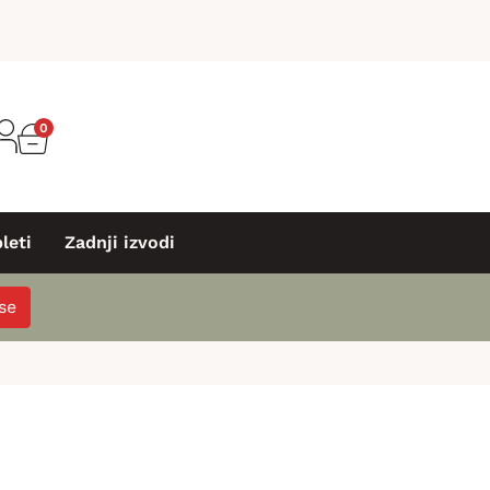
0
leti
Zadnji izvodi
 se