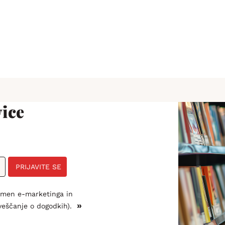
ice
PRIJAVITE SE
amen e-marketinga in
»
veščanje o dogodkih).