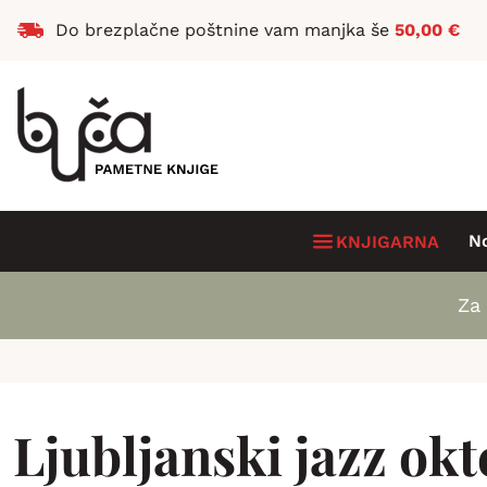
Do brezplačne poštnine vam manjka še
50,00
€
N
KNJIGARNA
Za 
Ljubljanski jazz okt