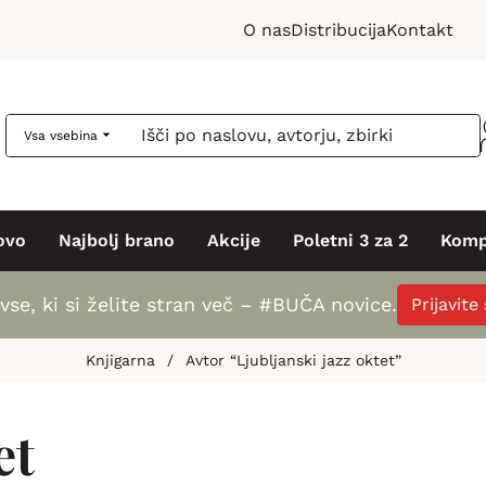
O nas
Distribucija
Kontakt
Vsa vsebina
ovo
Najbolj brano
Akcije
Poletni 3 za 2
Komp
vse, ki si želite stran več – #BUČA novice.
Prijavite
Knjigarna
/
Avtor “Ljubljanski jazz oktet”
et