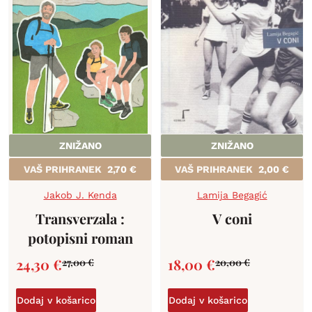
ZNIŽANO
ZNIŽANO
VAŠ PRIHRANEK
2,70
€
VAŠ PRIHRANEK
2,00
€
Jakob J. Kenda
Lamija Begagić
Transverzala :
V coni
potopisni roman
24,30
€
18,00
€
27,00
€
20,00
€
Dodaj v košarico
Dodaj v košarico