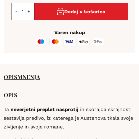
-
+
Dodaj v košarico
Varen nakup
OPIS
MNENJA
OPIS
Ta
neverjetni preplet nasprotij
in skorajda skrajnosti
sestavlja predivo, iz katerega je Austenova tkala svoje
življenje in svoje romane.