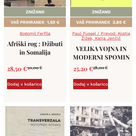
ZNIŽANO
ZNIŽANO
VAŠ PRIHRANEK
1,50
€
VAŠ PRIHRANEK
2,80
€
Bogomil Ferfila
Paul Fussel / Prevod: Kostja
Žižek, Katja Jenčič
Afriški rog : Džibuti
VELIKA VOJNA IN
in Somalija
MODERNI SPOMIN
28,50
€
25,20
€
30,00
€
28,00
€
Dodaj v košarico
Dodaj v košarico