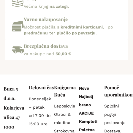
Večina knjig
na zalogi.
Varno nakupovanje
Možnost plačila s
kreditnimi karticami
, po
predračunu
ter
plačilo po povzetju
.
Brezplačna dostava
za nakupe nad
50,00 €
Delovni čas
Knjigarna
Pomoč
Buča 5
Novo
Buča
uporabniko
Najbolj
d.o.o.
Ponedeljek
brano
Leposlovje
Splošni
Kolarjeva
– petek
AKCIJE
Otroci &
pogoji
od 7:00 do
ulica 47
Kompleti
mladina
poslovanja
15:00 ure
1000
Poletna
Strokovna
Dostava,