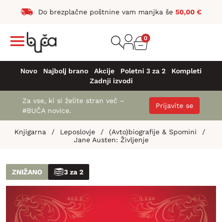
Do brezplačne poštnine vam manjka še
50,00
€
0
Novo
Najbolj brano
Akcije
Poletni 3 za 2
Kompleti
Zadnji izvodi
Za vse, ki si želite stran več –
Prijavite se
#BUČA novice.
Knjigarna
/
Leposlovje
/
(Avto)biografije & Spomini
/
Jane Austen: Življenje
ZNIŽANO
3 za 2