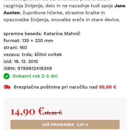
razgrinja življenje, delo in ne nazadnje tudi sanje
Jane
Austen
: župnikove hčerke, strastne bralke in
opazovalke življenja, snovalke sreče in stare device.
spremna beseda: Katarina Mahnič
format: 135 × 220 mm
strani: 160
vezava: trda; ščitni ovitek
izid: 18. 12. 2015
ISBN: 9789612419349
Dobavni rok 2-5 dni
Brezplačna poštnina pri naročilu nad
50,00 €
14,90
€
16,91
€
VAŠ PRIHRANEK
2,01
€