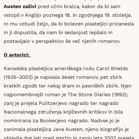
Austen zaživi
pred očmi bralca, kakor da bi sam
vstopil v Anglijo poznega 18. in zgodnjega 19. stoletja.
In mu vzbudi željo, da bi bolezen pisateljici prizanesla
in ji dopustila, da nam bi sedanjost lepšalo in
postavljalo v perspektivo še več njenih romanov.
O avtorici:
Kanadska pisateljica ameriškega rodu Carol Shields
(1935–2003) je napisala deset romanov, pet zbirk
kratkih zgodb ter nekaj dram in pesniških zbirk. Njen
najpomembnejši roman je The Stone Diaries (1993);
zanj je prejela Pulitzerjevo nagrado ter nagrado
Nacionalnega združenja književnih kritikov in bila
nominirana za Bookerjevo nagrado. Nadvse jo je
zanimala pisateljica Jane Austen, njeno biografijo je
objavila dve leti pred smrtjo in zanjo leta 2002 prejela