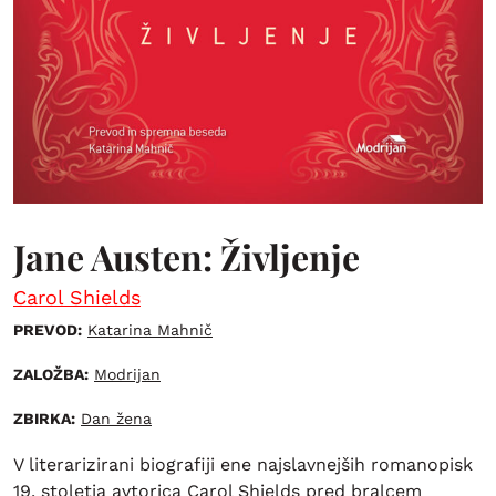
Jane Austen: Življenje
Carol Shields
PREVOD:
Katarina Mahnič
ZALOŽBA:
Modrijan
ZBIRKA:
Dan žena
V literarizirani biografiji ene najslavnejših romanopisk
19. stoletja avtorica Carol Shields pred bralcem