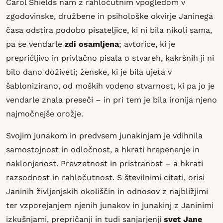
Carol Shields nam z rahločutnim vpogledom v
zgodovinske, družbene in psihološke okvirje Janinega
časa odstira podobo pisateljice, ki ni bila nikoli sama,
pa se vendarle
zdi osamljena
; avtorice, ki je
prepričljivo in privlačno pisala o stvareh, kakršnih ji ni
bilo dano doživeti; ženske, ki je bila ujeta v
šablonizirano, od moških vodeno stvarnost, ki pa jo je
vendarle znala preseči – in pri tem je bila ironija njeno
najmočnejše orožje.
Svojim junakom in predvsem junakinjam je vdihnila
samostojnost in odločnost, a hkrati hrepenenje in
naklonjenost. Prevzetnost in pristranost – a hkrati
razsodnost in rahločutnost. S številnimi citati, orisi
Janinih življenjskih okoliščin in odnosov z najbližjimi
ter vzporejanjem njenih junakov in junakinj z Janinimi
izkušnjami, prepričanji in tudi sanjarjenji
svet Jane