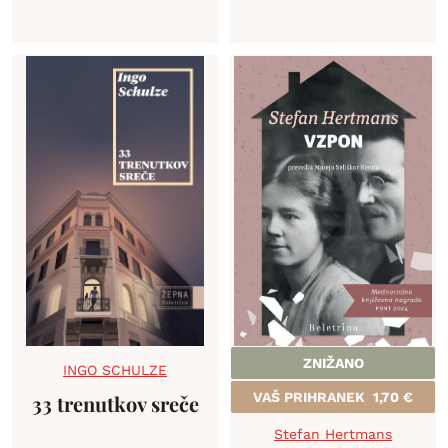
ZNIŽANO
INGO SCHULZE
VAŠ PRIHRANEK
1,70
€
33 trenutkov sreče
Stefan Hertmans