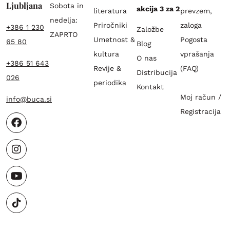
Ljubljana
Sobota in
akcija 3 za 2
literatura
prevzem,
nedelja:
Priročniki
zaloga
+386 1 230
Založbe
ZAPRTO
Umetnost &
Pogosta
65 80
Blog
kultura
vprašanja
O nas
+386 51 643
Revije &
(FAQ)
Distribucija
026
periodika
Kontakt
Moj račun /
info@buca.si
Registracija