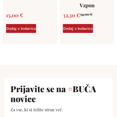
Vzpon
15,00
€
32,30
€
34,00
€
Dodaj v košarico
Dodaj v košarico
Prijavite se na
#
BUČA
novice
Za vse, ki si želite stran več.