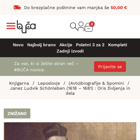
Do brezplačne poštnine vam manjka še
50,00
€
0
Novo
Najbolj brano
Akcije
Poletni 3 za 2
Kompleti
Zadnji izvodi
Za vse, ki si želite stran več –
Prijavite se
#BUČA novice.
Knjigarna
/
Leposlovje
/
(Avto)biografije & Spomini
/
Janez Ludvik Schönleben (1618 – 1681) : Oris življenja in
dela
ZNIŽANO