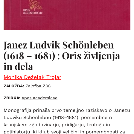
Janez Ludvik Schönleben
(1618 – 1681) : Oris življenja
in dela
Monika Deželak Trojar
ZALOŽBA:
Založba ZRC
ZBIRKA:
Apes academicae
Monografija prinaša prvo temeljno raziskavo o Janezu
Ludviku Schönlebnu (1618–1681), pomembnem
kranjskem zgodovinarju, pridigarju, teologu in
polihistorju, ki kljub svoji veličini in pomembnosti za