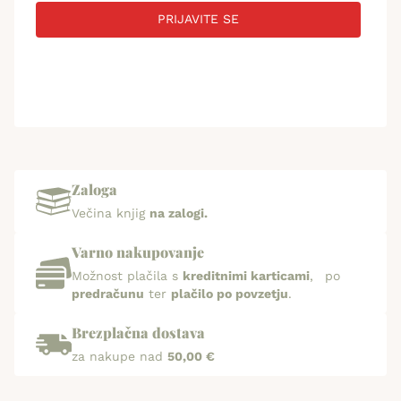
PRIJAVITE SE
Zaloga
Večina knjig
na zalogi.
Varno nakupovanje
Možnost plačila s
kreditnimi karticami
, po
predračunu
ter
plačilo po povzetju
.
Brezplačna dostava
za nakupe nad
50,00 €