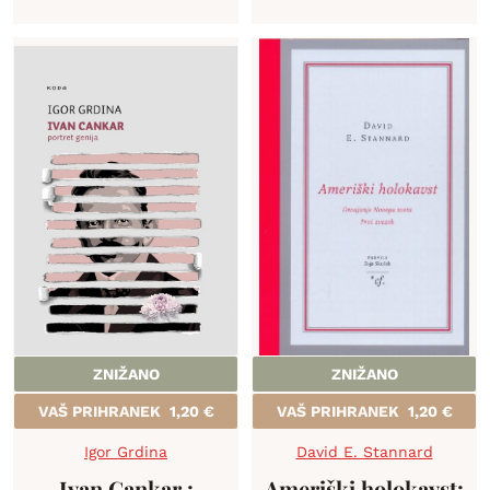
ZNIŽANO
ZNIŽANO
VAŠ PRIHRANEK
1,20
€
VAŠ PRIHRANEK
1,20
€
Igor Grdina
David E. Stannard
Ivan Cankar :
Ameriški holokavst: