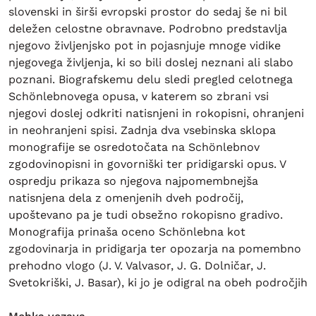
slovenski in širši evropski prostor do sedaj še ni bil
deležen celostne obravnave. Podrobno predstavlja
njegovo življenjsko pot in pojasnjuje mnoge vidike
njegovega življenja, ki so bili doslej neznani ali slabo
poznani. Biografskemu delu sledi pregled celotnega
Schönlebnovega opusa, v katerem so zbrani vsi
njegovi doslej odkriti natisnjeni in rokopisni, ohranjeni
in neohranjeni spisi. Zadnja dva vsebinska sklopa
monografije se osredotočata na Schönlebnov
zgodovinopisni in govorniški ter pridigarski opus. V
ospredju prikaza so njegova najpomembnejša
natisnjena dela z omenjenih dveh področij,
upoštevano pa je tudi obsežno rokopisno gradivo.
Monografija prinaša oceno Schönlebna kot
zgodovinarja in pridigarja ter opozarja na pomembno
prehodno vlogo (J. V. Valvasor, J. G. Dolničar, J.
Svetokriški, J. Basar), ki jo je odigral na obeh področjih