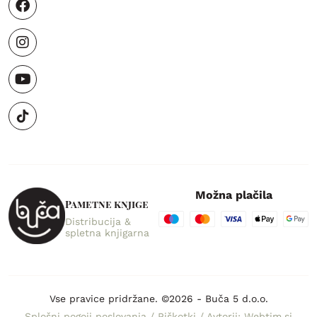
Možna plačila
Pametne knjige
Distribucija &
spletna knjigarna
Vse pravice pridržane. ©2026 - Buča 5 d.o.o.
Splošni pogoji poslovanja
/
Piškotki
/
Avtorji: Webtim.si