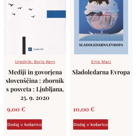
Urednik: Boris Kern
Enis Maci
Mediji in govorjena
Sladoledarna Evropa
slovenščina : zbornik
s posveta : Ljubljana,
25. 9. 2020
9,00
€
10,00
€
Dodaj v košarico
Dodaj v košarico