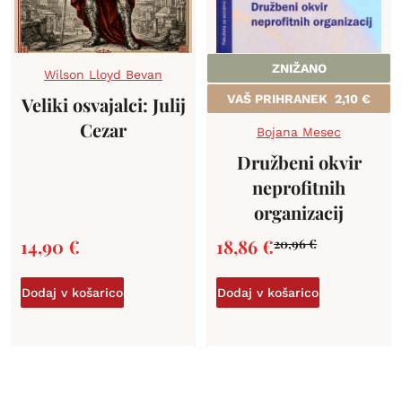
ZNIŽANO
Wilson Lloyd Bevan
VAŠ PRIHRANEK
2,10
€
Veliki osvajalci: Julij
Cezar
Bojana Mesec
Družbeni okvir
neprofitnih
organizacij
14,90
€
18,86
€
20,96
€
Dodaj v košarico
Dodaj v košarico