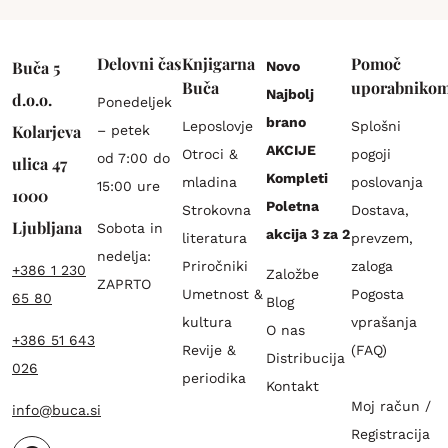
Delovni čas
Knjigarna
Pomoč
Buča 5
Novo
Buča
uporabniko
Najbolj
d.o.o.
Ponedeljek
brano
Leposlovje
Splošni
Kolarjeva
– petek
AKCIJE
Otroci &
pogoji
od 7:00 do
ulica 47
Kompleti
mladina
poslovanja
15:00 ure
1000
Poletna
Strokovna
Dostava,
Ljubljana
Sobota in
akcija 3 za 2
literatura
prevzem,
nedelja:
Priročniki
zaloga
+386 1 230
Založbe
ZAPRTO
Umetnost &
Pogosta
65 80
Blog
kultura
vprašanja
O nas
+386 51 643
Revije &
(FAQ)
Distribucija
026
periodika
Kontakt
Moj račun /
info@buca.si
Registracija