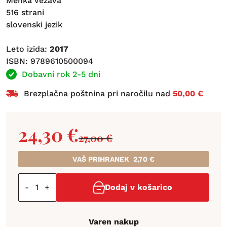
Mehka vezava
516 strani
slovenski jezik
Leto izida:
2017
ISBN: 9789610500094
Dobavni rok 2-5 dni
Brezplačna poštnina pri naročilu nad
50,00 €
24,30
€
27,00
€
VAŠ PRIHRANEK
2,70
€
-
+
Dodaj v košarico
Varen nakup