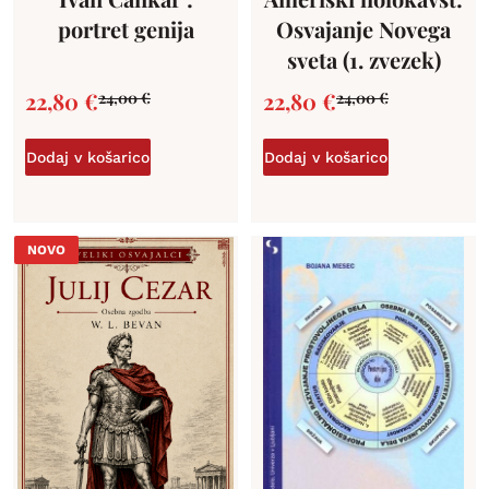
portret genija
Osvajanje Novega
sveta (1. zvezek)
22,80
€
22,80
€
24,00
€
24,00
€
Dodaj v košarico
Dodaj v košarico
NOVO