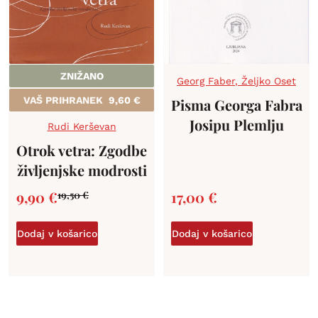
ZNIŽANO
Georg Faber
,
Željko Oset
VAŠ PRIHRANEK
9,60
€
Pisma Georga Fabra
Josipu Plemlju
Rudi Kerševan
Otrok vetra: Zgodbe
življenjske modrosti
9,90
€
17,00
€
19,50
€
Dodaj v košarico
Dodaj v košarico