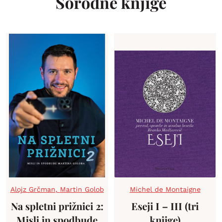
Sorodne knjige
Alojz Grčman
,
Martin Golob
Michel de Montaigne
Na spletni prižnici 2:
Eseji I – III (tri
Misli in spodbude
knjige)