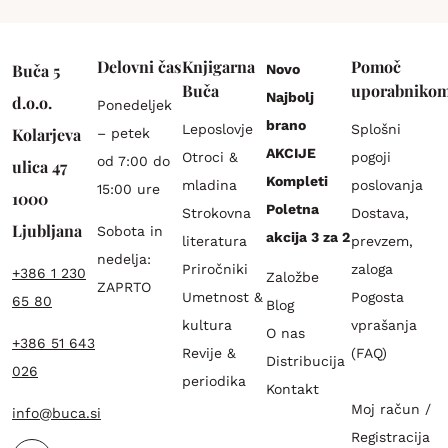
Delovni čas
Knjigarna
Pomoč
Buča 5
Novo
Buča
uporabniko
Najbolj
d.o.o.
Ponedeljek
brano
Leposlovje
Splošni
Kolarjeva
– petek
AKCIJE
Otroci &
pogoji
od 7:00 do
ulica 47
Kompleti
mladina
poslovanja
15:00 ure
1000
Poletna
Strokovna
Dostava,
Ljubljana
Sobota in
akcija 3 za 2
literatura
prevzem,
nedelja:
Priročniki
zaloga
+386 1 230
Založbe
ZAPRTO
Umetnost &
Pogosta
65 80
Blog
kultura
vprašanja
O nas
+386 51 643
Revije &
(FAQ)
Distribucija
026
periodika
Kontakt
Moj račun /
info@buca.si
Registracija