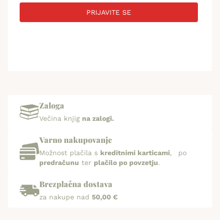
PRIJAVITE SE
Zaloga
Večina knjig
na zalogi.
Varno nakupovanje
Možnost plačila s
kreditnimi karticami
, po
predračunu
ter
plačilo po povzetju
.
Brezplačna dostava
za nakupe nad
50,00 €