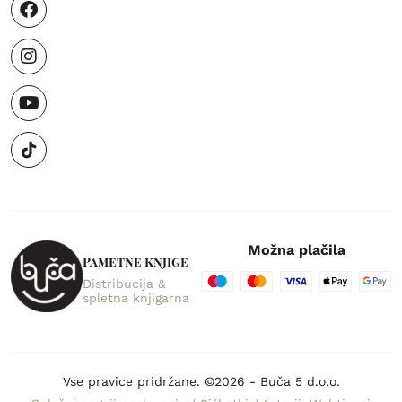
Možna plačila
Pametne knjige
Distribucija &
spletna knjigarna
Vse pravice pridržane. ©2026 - Buča 5 d.o.o.