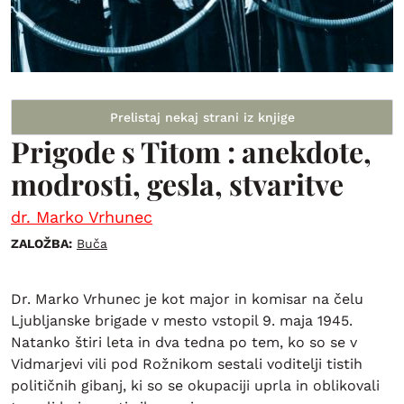
Prelistaj nekaj strani iz knjige
Prigode s Titom : anekdote,
modrosti, gesla, stvaritve
dr. Marko Vrhunec
ZALOŽBA:
Buča
Dr. Marko Vrhunec je kot major in komisar na čelu
Ljubljanske brigade v mesto vstopil 9. maja 1945.
Natanko štiri leta in dva tedna po tem, ko so se v
Vidmarjevi vili pod Rožnikom sestali voditelji tistih
političnih gibanj, ki so se okupaciji uprla in oblikovali