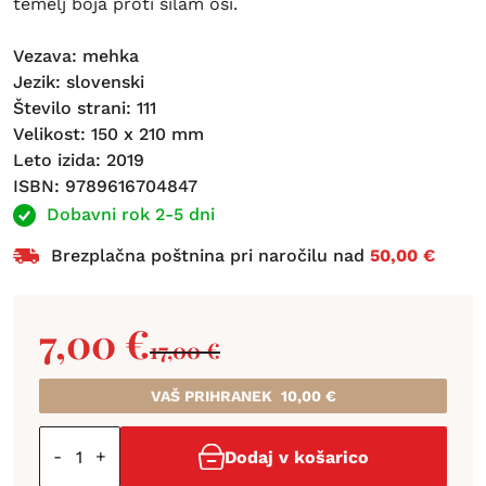
temelj boja proti silam osi.
Vezava: mehka
Jezik: slovenski
Število strani: 111
Velikost: 150 x 210 mm
Leto izida: 2019
ISBN: 9789616704847
Dobavni rok 2-5 dni
Brezplačna poštnina pri naročilu nad
50,00 €
7,00
€
17,00
€
VAŠ PRIHRANEK
10,00
€
-
+
Dodaj v košarico