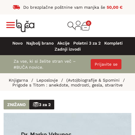
Do brezplačne poštnine vam manjka še
50,00
€
0
Novo
Najbolj brano
Akcije
Poletni 3 za 2
Kompleti
Zadnji izvodi
Za vse, ki si želite stran več –
Prijavite se
#BUČA novice.
Knjigarna
/
Leposlovje
/
(Avto)biografije & Spomini
/
Prigode s Titom : anekdote, modrosti, gesla, stvaritve
ZNIŽANO
3 za 2