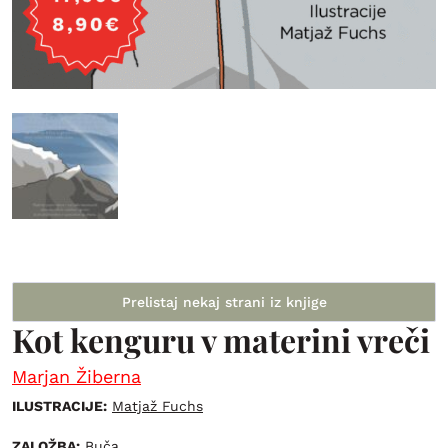
Prelistaj nekaj strani iz knjige
Kot kenguru v materini vreči
Marjan Žiberna
ILUSTRACIJE:
Matjaž Fuchs
ZALOŽBA:
Buča