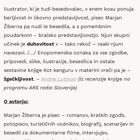
Ilustrator, ki je tudi besedovalec, v enem kosu ponuja
berljivost in likovno predstavljivost, pisec Marjan
Žiberna pa nudi le besedila, a s pomembnim
poudarkom – bralsko predstavljivostjo. Njun skupni
učinek je
duhovitost
v – tako rekoč – vsaki njuni
navezavi. /…/ Enopomenska oznaka za vse zgodbe,
pripovedi, slike, ilustracije, besedilca in ostale
sestavine knjige Kot kenguru v materini vreči pa je –
žgečkljivost
.
–
Andrej Lutman
(iz recenzije knjige na
programu ARS radia Slovenije)
O avtorju:
Marjan Žiberna je pisec – romanov, kratkih zgodb,
potopisov, turističnih vodnikov, bio­grafij, scenarijev in
besedil za dokumentarne filme, intervjujev,