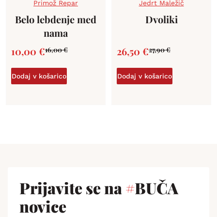
Primož Repar
Jedrt Maležič
Belo lebdenje med
Dvoliki
nama
10,00
€
26,50
€
16,00
€
27,90
€
Dodaj v košarico
Dodaj v košarico
Prijavite se na
#
BUČA
novice