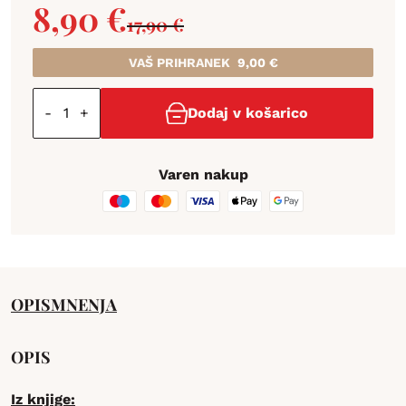
8,90
€
17,90
€
VAŠ PRIHRANEK
9,00
€
-
+
Dodaj v košarico
Varen nakup
OPIS
MNENJA
OPIS
Iz knjige: