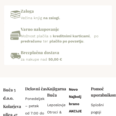
Zaloga
Večina knjig
na zalogi.
Varno nakupovanje
Možnost plačila s
kreditnimi karticami
, po
predračunu
ter
plačilo po povzetju
.
Brezplačna dostava
za nakupe nad
50,00 €
Delovni čas
Knjigarna
Pomoč
Buča 5
Novo
Buča
uporabniko
Najbolj
d.o.o.
Ponedeljek
brano
Leposlovje
Splošni
Kolarjeva
– petek
AKCIJE
Otroci &
pogoji
od 7:00 do
ulica 47