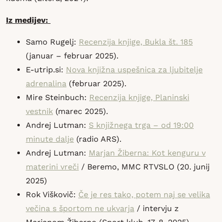
Iz medijev:
Samo Rugelj:
Recenzija knjige, Bukla št. 185
(januar – februar 2025).
E-utrip.si:
Nova knjižna uspešnica za ljubitelje
adrenalina
(februar 2025).
Mire Steinbuch:
Recenzija knjige, Planinski
vestnik
(marec 2025).
Andrej Lutman:
S knjižnega trga – od 19:00
minute dalje
(radio ARS).
Andrej Lutman:
Marjan Žiberna: Kot kenguru v
materini vreči
/ Beremo, MMC RTVSLO (20. junij
2025)
Rok Viškovič:
Če je res tako, potem naj se velika
večina s športom ne ukvarja
/ intervju z