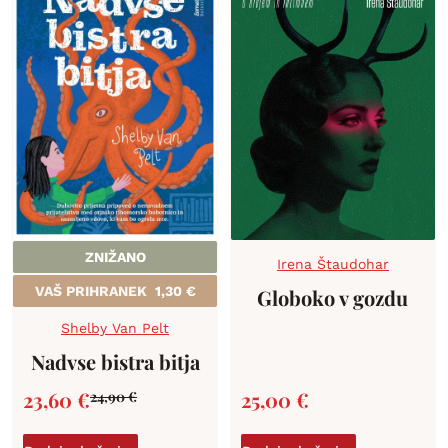
ZNIŽANO
Irena Štaudohar
VAŠ PRIHRANEK
1,30
€
Globoko v gozdu
Shelby Van Pelt
Nadvse bistra bitja
23,60
€
25,00
€
24,90
€