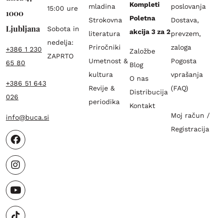
Kompleti
mladina
poslovanja
15:00 ure
1000
Poletna
Strokovna
Dostava,
Ljubljana
Sobota in
akcija 3 za 2
literatura
prevzem,
nedelja:
Priročniki
zaloga
+386 1 230
Založbe
ZAPRTO
Umetnost &
Pogosta
65 80
Blog
kultura
vprašanja
O nas
+386 51 643
Revije &
(FAQ)
Distribucija
026
periodika
Kontakt
Moj račun /
info@buca.si
Registracija