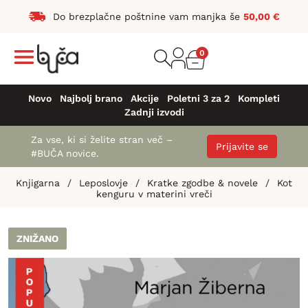
Do brezplačne poštnine vam manjka še
50,00
€
0
Novo
Najbolj brano
Akcije
Poletni 3 za 2
Kompleti
Zadnji izvodi
Za vse, ki si želite stran več –
Prijavite se
#BUČA novice.
Knjigarna
/
Leposlovje
/
Kratke zgodbe & novele
/
Kot
kenguru v materini vreči
ZNIŽANO