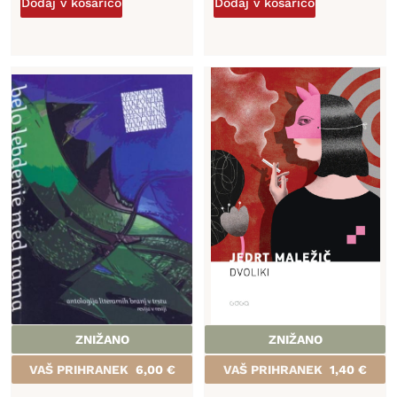
Dodaj v košarico
Dodaj v košarico
ZNIŽANO
ZNIŽANO
VAŠ PRIHRANEK
6,00
€
VAŠ PRIHRANEK
1,40
€