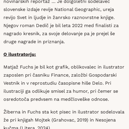
novinarskih reportaž … Je dolgoletni sodelavec
slovenske izdaje revije National Geographic, ureja
revijo Svet in ljudje in žanrsko raznovrstne knjige.
Njegov roman Dedič je bil leta 2022 med finalisti za
nagrado kresnik, za svoje delovanje pa je prejel še
druge nagrade in priznanja.
O ilustratorju:
Matjaž Fuchs je bil kot grafik, oblikovalec in ilustrator
zaposlen pri časniku Finance, založbi Gospodarski
Vestnik in v reprostudiu časopisne hiše Delo. Pri
ilustraciji ga odlikuje smisel za humor, pri čemer se
osredotoča predvsem na medčloveške odnose.
Žiberna in Fuchs sta kot pisec in ilustrator sodelovala
že pri knjigah Mojtek (Grahovac, 2019) in Nesojena
kučma (Litera, 2024).