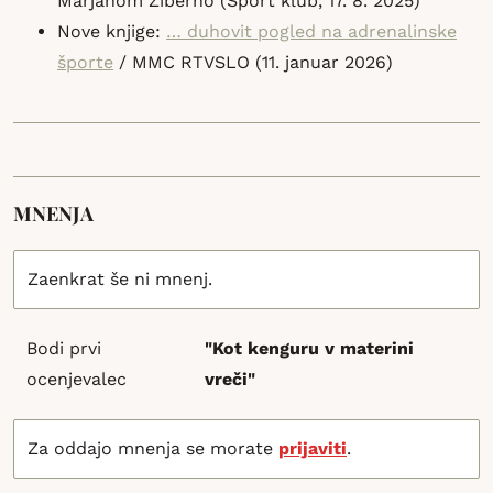
Marjanom Žiberno (Sport klub, 17. 8. 2025)
Nove knjige:
… duhovit pogled na adrenalinske
športe
/ MMC RTVSLO (11. januar 2026)
MNENJA
Zaenkrat še ni mnenj.
Bodi prvi
"Kot kenguru v materini
ocenjevalec
vreči"
Za oddajo mnenja se morate
prijaviti
.