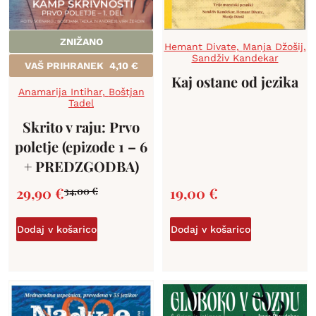
ZNIŽANO
Hemant Divate
,
Manja Džošij
,
Sandživ Kandekar
VAŠ PRIHRANEK
4,10
€
Kaj ostane od jezika
Anamarija Intihar
,
Boštjan
Tadel
Skrito v raju: Prvo
poletje (epizode 1 – 6
+ PREDZGODBA)
29,90
€
19,00
€
34,00
€
Dodaj v košarico
Dodaj v košarico