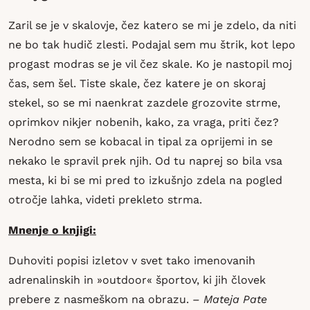
Zaril se je v skalovje, čez katero se mi je zdelo, da niti
ne bo tak hudič zlesti. Podajal sem mu štrik, kot lepo
progast modras se je vil čez skale. Ko je nastopil moj
čas, sem šel. Tiste skale, čez katere je on skoraj
stekel, so se mi naenkrat zazdele grozovite strme,
oprimkov nikjer nobenih, kako, za vraga, priti čez?
Nerodno sem se kobacal in tipal za oprijemi in se
nekako le spravil prek njih. Od tu naprej so bila vsa
mesta, ki bi se mi pred to izkušnjo zdela na pogled
otročje lahka, videti prekleto strma.
Mnenje o knjigi:
Duhoviti popisi izletov v svet tako imenovanih
adrenalinskih in »outdoor« športov, ki jih človek
prebere z nasmeškom na obrazu.
– Mateja Pate