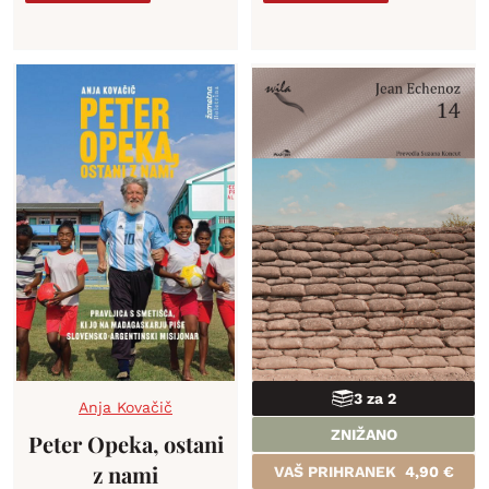
3 za 2
Anja Kovačič
ZNIŽANO
Peter Opeka, ostani
z nami
VAŠ PRIHRANEK
4,90
€