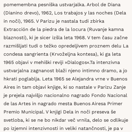
pomemembna pesniška ustvarjalka. Arbol de Diana
(Dianino drevo), 1962, Los trabajos y las noches (Dela
in noči), 1965. V Parizu je nastala tudi zbirka
Extracción de la piedra de la locura (Ruvanje kamna
blaznosti), ki je sicer izšla leta 1968. V tem času začne
razmišljati tudi o težko opredeljivem proznem delu La
condesa sangrienta (Krvoželjna kontesa), ki ga leta
1965 objavi v mehiški reviji »Dialogos«.Ta intenzivna
ustvarjalna zagnanost blaži njeno intimno dramo, a jo
hkrati poglablja. Leta 1965 se Alejandra vrne v Buenos
Aires in tam objavi knjige, ki so nastale v Parizu Zanje
je prejela najvišjo nacionalno nagrado Fondo Nacional
de las Artes in nagrado mesta Buenos Airesa Primer
Premio Municipal. V knjigi Dela in noči preseva še
svetloba, ki se ne bo nikdar več vrnila, delo se odlikuje
po izjemni intenzivnosti in veliki natančnosti, je pa v