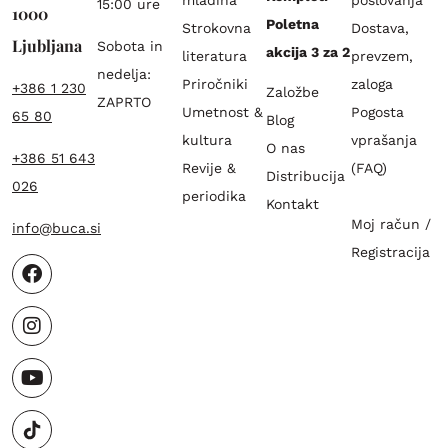
15:00 ure
1000
Poletna
Strokovna
Dostava,
Ljubljana
Sobota in
akcija 3 za 2
literatura
prevzem,
nedelja:
Priročniki
zaloga
+386 1 230
Založbe
ZAPRTO
Umetnost &
Pogosta
65 80
Blog
kultura
vprašanja
O nas
+386 51 643
Revije &
(FAQ)
Distribucija
026
periodika
Kontakt
Moj račun /
info@buca.si
Registracija