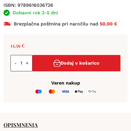
ISBN: 9789616036726
Dobavni rok 2-5 dni
Brezplačna poštnina pri naročilu nad
50,00 €
13,59
€
-
+
Dodaj v košarico
Varen nakup
OPIS
MNENJA