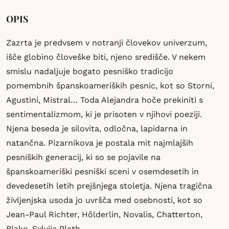
OPIS
Zazrta je predvsem v notranji človekov univerzum,
išče globino človeške biti, njeno središče. V nekem
smislu nadaljuje bogato pesniško tradicijo
pomembnih španskoameriških pesnic, kot so Storni,
Agustini, Mistral… Toda Alejandra hoče prekiniti s
sentimentalizmom, ki je prisoten v njihovi poeziji.
Njena beseda je silovita, odločna, lapidarna in
natančna. Pizarnikova je postala mit najmlajših
pesniških generacij, ki so se pojavile na
španskoameriški pesniški sceni v osemdesetih in
devedesetih letih prejšnjega stoletja. Njena tragična
življenjska usoda jo uvršča med osebnosti, kot so
Jean-Paul Richter, Hőlderlin, Novalis, Chatterton,
Blake, Sylvija Plath…