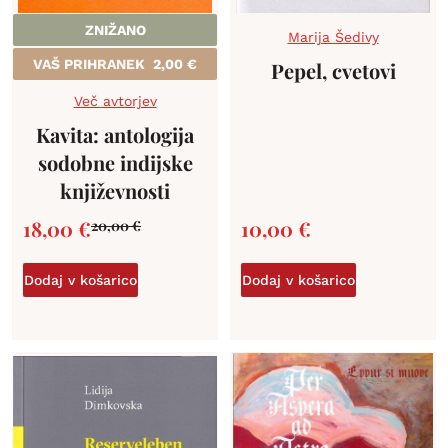
ZNIŽANO
Marija Šedivy
VAŠ PRIHRANEK
2,00
€
Pepel, cvetovi
Več avtorjev
Kavita: antologija
sodobne indijske
književnosti
18,00
€
10,00
€
20,00
€
Dodaj v košarico
Dodaj v košarico