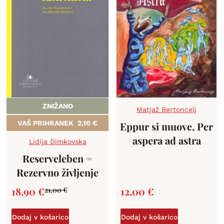
ZNIŽANO
Matjaž Bertoncelj
VAŠ PRIHRANEK
2,10
€
Eppur si muove. Per
aspera ad astra
Lidija Dimkovska
Reserveleben =
Rezervno življenje
18,90
€
12,00
€
21,00
€
Dodaj v košarico
Dodaj v košarico