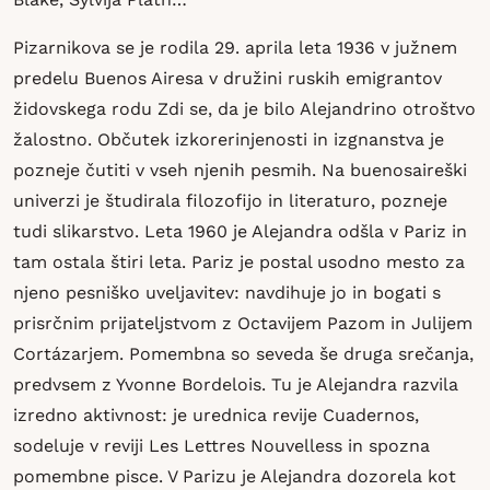
Pizarnikova se je rodila 29. aprila leta 1936 v južnem
predelu Buenos Airesa v družini ruskih emigrantov
židovskega rodu Zdi se, da je bilo Alejandrino otroštvo
žalostno. Občutek izkorerinjenosti in izgnanstva je
pozneje čutiti v vseh njenih pesmih. Na buenosaireški
univerzi je študirala filozofijo in literaturo, pozneje
tudi slikarstvo. Leta 1960 je Alejandra odšla v Pariz in
tam ostala štiri leta. Pariz je postal usodno mesto za
njeno pesniško uveljavitev: navdihuje jo in bogati s
prisrčnim prijateljstvom z Octavijem Pazom in Julijem
Cortázarjem. Pomembna so seveda še druga srečanja,
predvsem z Yvonne Bordelois. Tu je Alejandra razvila
izredno aktivnost: je urednica revije Cuadernos,
sodeluje v reviji Les Lettres Nouvelless in spozna
pomembne pisce. V Parizu je Alejandra dozorela kot