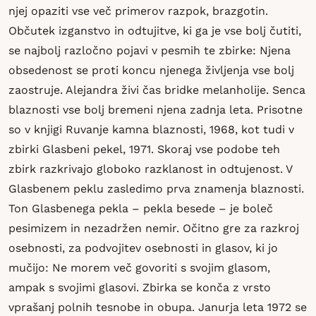
njej opaziti vse več primerov razpok, brazgotin.
Občutek izganstvo in odtujitve, ki ga je vse bolj čutiti,
se najbolj razločno pojavi v pesmih te zbirke: Njena
obsedenost se proti koncu njenega življenja vse bolj
zaostruje. Alejandra živi čas bridke melanholije. Senca
blaznosti vse bolj bremeni njena zadnja leta. Prisotne
so v knjigi Ruvanje kamna blaznosti, 1968, kot tudi v
zbirki Glasbeni pekel, 1971. Skoraj vse podobe teh
zbirk razkrivajo globoko razklanost in odtujenost. V
Glasbenem peklu zasledimo prva znamenja blaznosti.
Ton Glasbenega pekla – pekla besede – je boleč
pesimizem in nezadržen nemir. Očitno gre za razkroj
osebnosti, za podvojitev osebnosti in glasov, ki jo
mučijo: Ne morem več govoriti s svojim glasom,
ampak s svojimi glasovi. Zbirka se konča z vrsto
vprašanj polnih tesnobe in obupa. Janurja leta 1972 se