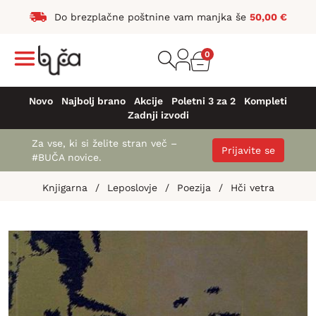
Do brezplačne poštnine vam manjka še
50,00
€
0
Novo
Najbolj brano
Akcije
Poletni 3 za 2
Kompleti
Zadnji izvodi
Za vse, ki si želite stran več –
Prijavite se
#BUČA novice.
Knjigarna
/
Leposlovje
/
Poezija
/
Hči vetra