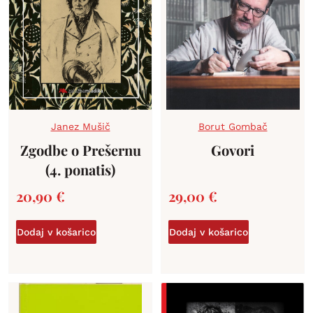
Janez Mušič
Borut Gombač
Zgodbe o Prešernu
Govori
(4. ponatis)
20,90
€
29,00
€
Dodaj v košarico
Dodaj v košarico