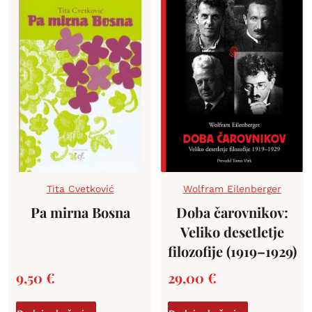
Tita Cvetković
Wolfram Eilenberger
Pa mirna Bosna
Doba čarovnikov:
Veliko desetletje
filozofije (1919–1929)
9,50
€
29,00
€