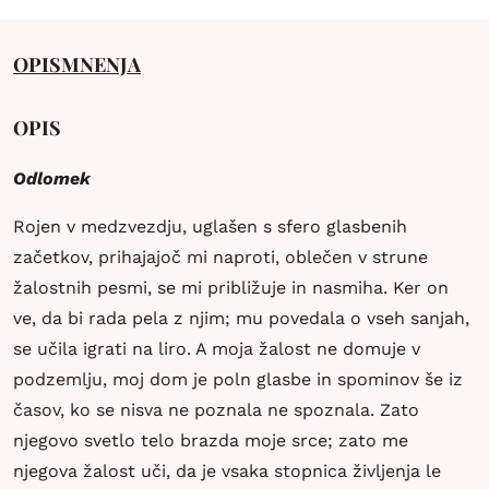
OPIS
MNENJA
OPIS
Odlomek
Rojen v medzvezdju, uglašen s sfero glasbenih
začetkov, prihajajoč mi naproti, oblečen v strune
žalostnih pesmi, se mi približuje in nasmiha. Ker on
ve, da bi rada pela z njim; mu povedala o vseh sanjah,
se učila igrati na liro. A moja žalost ne domuje v
podzemlju, moj dom je poln glasbe in spominov še iz
časov, ko se nisva ne poznala ne spoznala. Zato
njegovo svetlo telo brazda moje srce; zato me
njegova žalost uči, da je vsaka stopnica življenja le