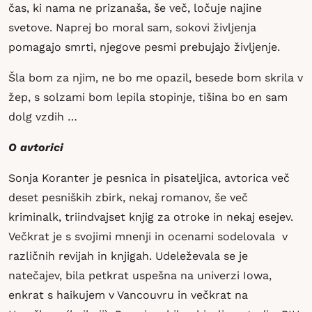
čas, ki nama ne prizanaša, še več, ločuje najine
svetove. Naprej bo moral sam, sokovi življenja
pomagajo smrti, njegove pesmi prebujajo življenje.
Šla bom za njim, ne bo me opazil, besede bom skrila v
žep, s solzami bom lepila stopinje, tišina bo en sam
dolg vzdih …
O avtorici
Sonja Koranter je pesnica in pisateljica, avtorica več
deset pesniških zbirk, nekaj romanov, še več
kriminalk, triindvajset knjig za otroke in nekaj esejev.
Večkrat je s svojimi mnenji in ocenami sodelovala v
različnih revijah in knjigah. Udeleževala se je
natečajev, bila petkrat uspešna na univerzi Iowa,
enkrat s haikujem v Vancouvru in večkrat na