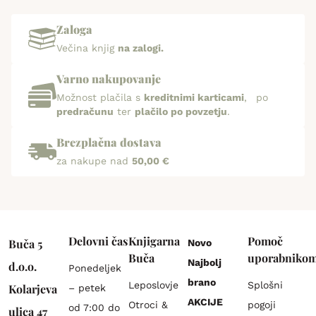
Zaloga
Večina knjig
na zalogi.
Varno nakupovanje
Možnost plačila s
kreditnimi karticami
, po
predračunu
ter
plačilo po povzetju
.
Brezplačna dostava
za nakupe nad
50,00 €
Delovni čas
Knjigarna
Pomoč
Buča 5
Novo
Buča
uporabniko
Najbolj
d.o.o.
Ponedeljek
brano
Leposlovje
Splošni
Kolarjeva
– petek
AKCIJE
Otroci &
pogoji
od 7:00 do
ulica 47