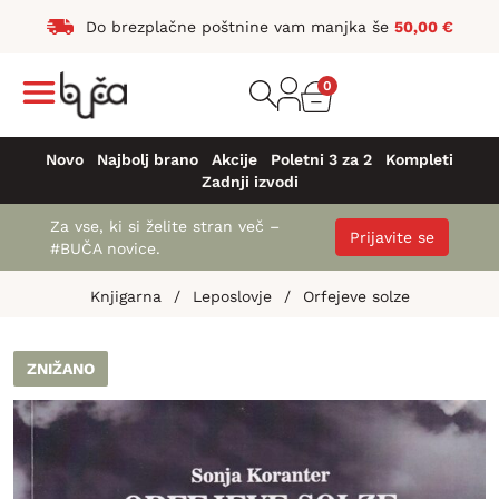
Do brezplačne poštnine vam manjka še
50,00
€
0
Novo
Najbolj brano
Akcije
Poletni 3 za 2
Kompleti
Zadnji izvodi
Za vse, ki si želite stran več –
Prijavite se
#BUČA novice.
Knjigarna
/
Leposlovje
/
Orfejeve solze
ZNIŽANO