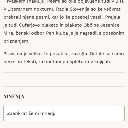
Hrvaškem (haikuji). Pesmi so bile objavljene tudi v BIH.
V Literarnem nokturnu Radia Slovenija so že večkrat
prebrali njene pesmi, kar jo še posebej veseli. Prejela
je tudi Čufarjevo plaketo in plaketo Občine Jesenice.
Mira, ženski odbor Pen kluba je je nagradil s posebnim
priznanjem.
Pravi, da je veliko že pozabila, zavrgla. Ostale so samo
pesmi in teksti, razmetani po spletu in v knjigah.
MNENJA
Zaenkrat še ni mnenj.