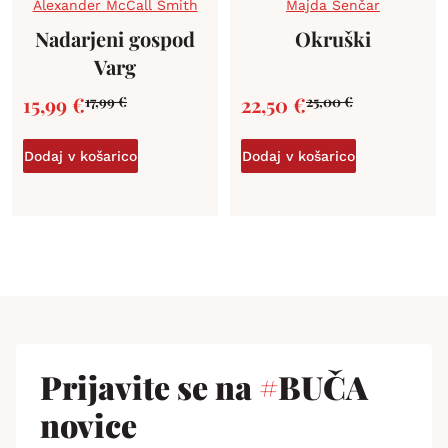
Alexander McCall Smith
Majda Senčar
Nadarjeni gospod
Okruški
Varg
15,99
€
22,50
€
17,99
€
25,00
€
Dodaj v košarico
Dodaj v košarico
Prijavite se na
#
BUČA
novice