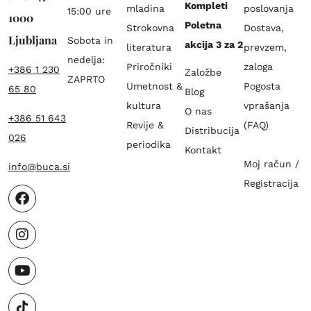
Kompleti
mladina
poslovanja
15:00 ure
1000
Poletna
Strokovna
Dostava,
Ljubljana
Sobota in
akcija 3 za 2
literatura
prevzem,
nedelja:
Priročniki
zaloga
+386 1 230
Založbe
ZAPRTO
Umetnost &
Pogosta
65 80
Blog
kultura
vprašanja
O nas
+386 51 643
Revije &
(FAQ)
Distribucija
026
periodika
Kontakt
Moj račun /
info@buca.si
Registracija