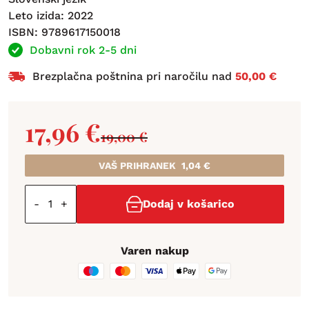
Leto izida: 2022
ISBN: 9789617150018
Dobavni rok 2-5 dni
Brezplačna poštnina pri naročilu nad
50,00 €
17,96
€
19,00
€
VAŠ PRIHRANEK
1,04
€
-
+
Dodaj v košarico
Varen nakup