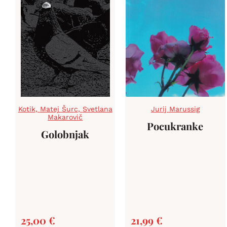
Kotik
,
Matej Šurc
,
Svetlana
Jurij Marussig
Makarovič
Pocukranke
Golobnjak
25,00
€
21,99
€