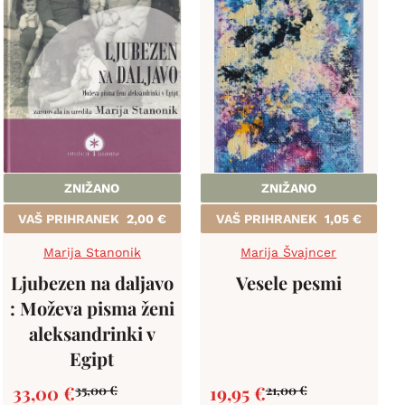
ZNIŽANO
ZNIŽANO
VAŠ PRIHRANEK
2,00
€
VAŠ PRIHRANEK
1,05
€
Marija Stanonik
Marija Švajncer
Ljubezen na daljavo
Vesele pesmi
: Moževa pisma ženi
aleksandrinki v
Egipt
33,00
€
19,95
€
35,00
€
21,00
€