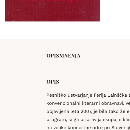
OPIS
MNENJA
OPIS
Pesniško ustvarjanje Ferija Lainščka
konvencionalni literarni obravnavi. Ve
objavljena leta 2007, je bila tako že
program, ki ga pripravlja skupaj s ka
na velike koncertne odre po Sloveniji