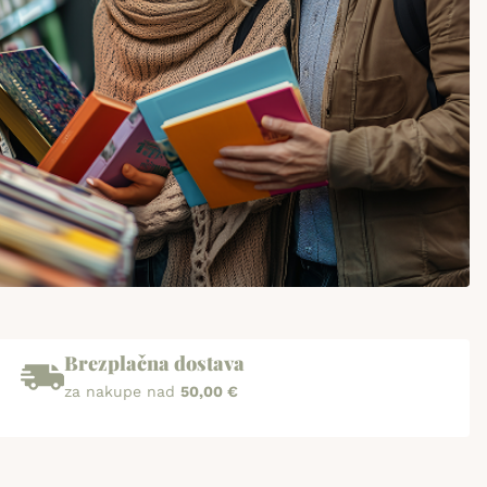
Brezplačna dostava
za nakupe nad
50,00 €