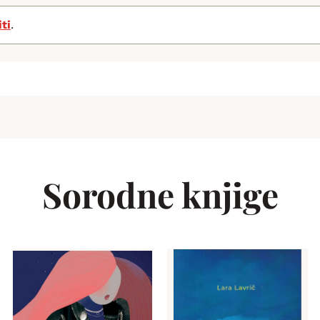
iti
.
Sorodne knjige