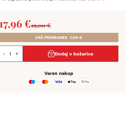
17,96
€
19,00
€
VAŠ PRIHRANEK
1,04
€
-
+
Dodaj v košarico
Varen nakup