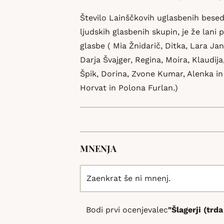
Število Lainščkovih uglasbenih besedi
ljudskih glasbenih skupin, je že lani
glasbe ( Mia Žnidarič, Ditka, Lara J
Darja Švajger, Regina, Moira, Klaudi
Špik, Dorina, Zvone Kumar, Alenka in 
Horvat in Polona Furlan.)
MNENJA
Zaenkrat še ni mnenj.
Bodi prvi ocenjevalec
"Šlagerji (trd