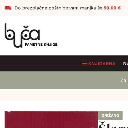
Do brezplačne poštnine vam manjka še
50,00
€
N
KNJIGARNA
Za 
ZNIŽANO