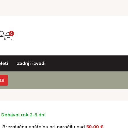
0
leti
Zadnji izvodi
 se
Dobavni rok 2-5 dni
Brezplačna poštnina pri naročilu nad
50,00 €