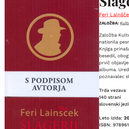
Šlage
Feri Lainšč
ZALOŽBA:
Kult
Založba Kultu
natisnila pes
Knjiga prinaš
besedil, obog
prvič objavlj
albuma. Uredi
poznavalec s
Trda vezava
140 strani
slovenski jezi
Leto izida:
2
ISBN: 97896