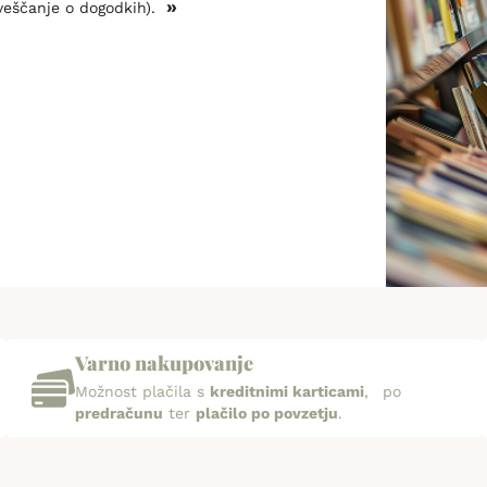
»
veščanje o dogodkih).
Varno nakupovanje
Možnost plačila s
kreditnimi karticami
, po
predračunu
ter
plačilo po povzetju
.