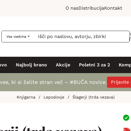
O nas
Distribucija
Kontakt
Vsa vsebina
ovo
Najbolj brano
Akcije
Poletni 3 za 2
Komp
vse, ki si želite stran več – #BUČA novice.
Prijavite
Knjigarna
/
Leposlovje
/
Šlagerji (trda vezava)