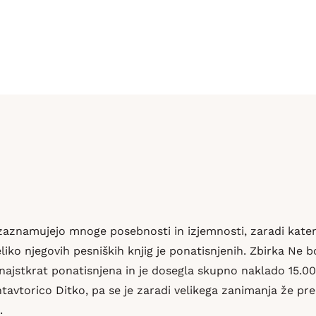
 zaznamujejo mnoge posebnosti in izjemnosti, zaradi kater
liko njegovih pesniških knjig je ponatisnjenih. Zbirka Ne bod
 enajstkrat ponatisnjena in je dosegla skupno naklado 15.0
ntavtorico Ditko, pa se je zaradi velikega zanimanja že pre
.