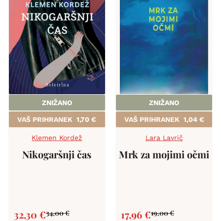
ZNIŽANO
ZNIŽANO
VAŠ PRIHRANEK
1,70
€
VAŠ PRIHRANEK
1,04
€
Klemen Kordež
Lara Lavrič
Nikogaršnji čas
Mrk za mojimi očmi
32,30
€
17,96
€
34,00
€
19,00
€