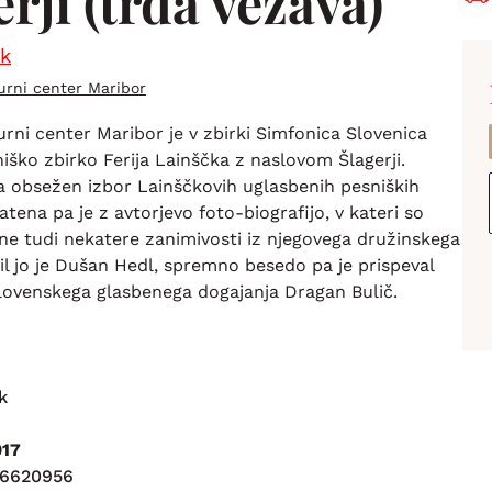
rji (trda vezava)
ek
urni center Maribor
rni center Maribor je v zbirki Simfonica Slovenica
niško zbirko Ferija Lainščka z naslovom Šlagerji.
a obsežen izbor Lainščkovih uglasbenih pesniških
atena pa je z avtorjevo foto-biografijo, v kateri so
ene tudi nekatere zanimivosti iz njegovega družinskega
l jo je Dušan Hedl, spremno besedo pa je prispeval
lovenskega glasbenega dogajanja Dragan Bulič.
k
017
16620956