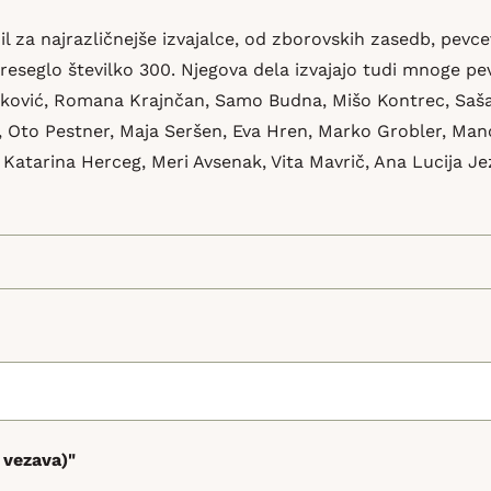
l za najrazličnejše izvajalce, od zborovskih zasedb, pevc
 preseglo številko 300. Njegova dela izvajajo tudi mnoge 
anković, Romana Krajnčan, Samo Budna, Mišo Kontrec, Saša
ja, Oto Pestner, Maja Seršen, Eva Hren, Marko Grobler, Man
Katarina Herceg, Meri Avsenak, Vita Mavrič, Ana Lucija Je
a vezava)"