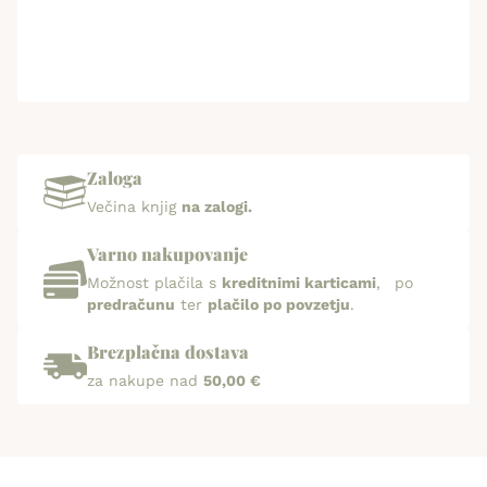
Zaloga
Večina knjig
na zalogi.
Varno nakupovanje
Možnost plačila s
kreditnimi karticami
, po
predračunu
ter
plačilo po povzetju
.
Brezplačna dostava
za nakupe nad
50,00 €