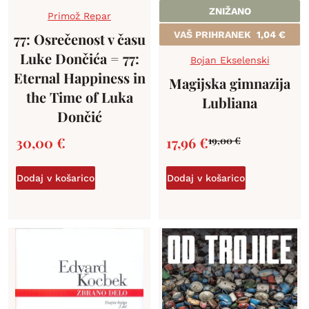
ZNIŽANO
Primož Repar
VAŠ PRIHRANEK
1,04
€
77: Osrečenost v času
Luke Dončića = 77:
Bojan Ekselenski
Eternal Happiness in
Magijska gimnazija
the Time of Luka
Lubliana
Dončić
30,00
€
17,96
€
19,00
€
Dodaj v košarico
Dodaj v košarico