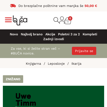
Do brezplačne poštnine vam manjka še
50,00
€
0
Novo
Najbolj brano
Akcije
Poletni 3 za 2
Kompleti
Zadnji izvodi
Za vse, ki si želite stran več –
Prijavite se
#BUČA novice.
Knjigarna
/
Leposlovje
/
Ikarija
ZNIŽANO