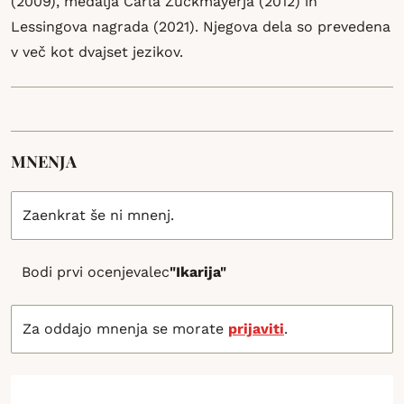
(2009), medalja Carla Zuckmayerja (2012) in
Lessingova nagrada (2021). Njegova dela so prevedena
v več kot dvajset jezikov.
MNENJA
Zaenkrat še ni mnenj.
Bodi prvi ocenjevalec
"Ikarija"
Za oddajo mnenja se morate
prijaviti
.