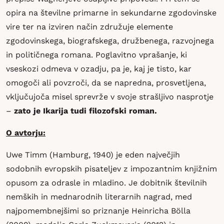
opira na številne primarne in sekundarne zgodovinske
vire ter na izviren način združuje elemente
zgodovinskega, biografskega, družbenega, razvojnega
in političnega romana. Poglavitno vprašanje, ki
vseskozi odmeva v ozadju, pa je, kaj je tisto, kar
omogoči ali povzroči, da se napredna, prosvetljena,
vključujoča misel sprevrže v svoje strašljivo nasprotje
–
zato je Ikarija tudi filozofski roman.
O avtorju:
Uwe Timm (Hamburg, 1940) je eden največjih
sodobnih evropskih pisateljev z impozantnim knjižnim
opusom za odrasle in mladino. Je dobitnik številnih
nemških in mednarodnih literarnih nagrad, med
najpomembnejšimi so priznanje Heinricha Bölla