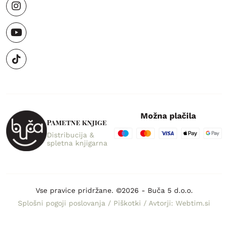
Možna plačila
Pametne knjige
Distribucija &
spletna knjigarna
Vse pravice pridržane. ©2026 - Buča 5 d.o.o.
Splošni pogoji poslovanja
/
Piškotki
/
Avtorji: Webtim.si