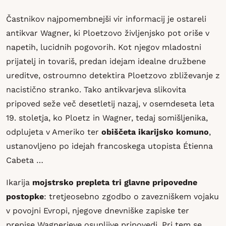
Častnikov najpomembnejši vir informacij je ostareli
antikvar Wagner, ki Ploetzovo življenjsko pot oriše v
napetih, lucidnih pogovorih. Kot njegov mladostni
prijatelj in tovariš, predan idejam idealne družbene
ureditve, ostroumno detektira Ploetzovo zbliževanje z
nacistično stranko. Tako antikvarjeva slikovita
pripoved seže več desetletij nazaj, v osemdeseta leta
19. stoletja, ko Ploetz in Wagner, tedaj somišljenika,
odplujeta v Ameriko ter
obiščeta ikarijsko komuno
,
ustanovljeno po idejah francoskega utopista Étienna
Cabeta …
Ikarija
mojstrsko prepleta tri glavne pripovedne
postopke
: tretjeosebno zgodbo o zavezniškem vojaku
v povojni Evropi, njegove dnevniške zapiske ter
prepise Wagnerjeve osupljive pripovedi. Pri tem se