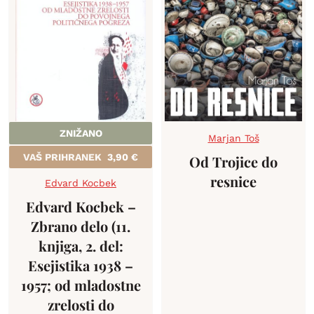
ZNIŽANO
Marjan Toš
VAŠ PRIHRANEK
3,90
€
Od Trojice do
resnice
Edvard Kocbek
Edvard Kocbek –
Zbrano delo (11.
knjiga, 2. del:
Esejistika 1938 –
1957; od mladostne
zrelosti do