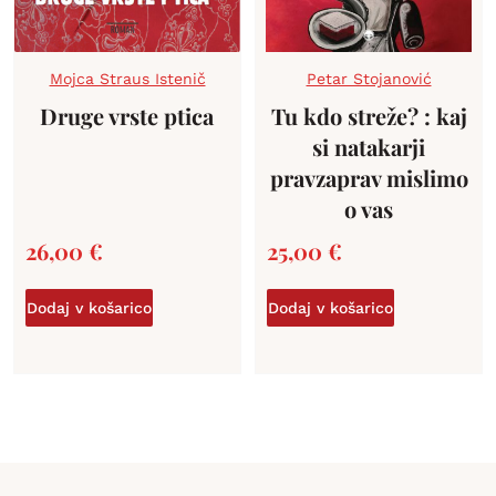
Mojca Straus Istenič
Petar Stojanović
Druge vrste ptica
Tu kdo streže? : kaj
si natakarji
pravzaprav mislimo
o vas
26,00
€
25,00
€
Dodaj v košarico
Dodaj v košarico