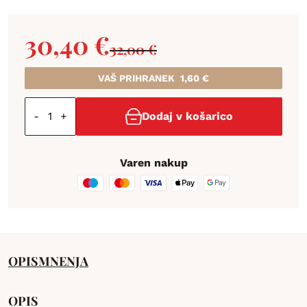
30,40
€
32,00
€
VAŠ PRIHRANEK
1,60
€
-
+
Dodaj v košarico
Varen nakup
OPIS
MNENJA
OPIS