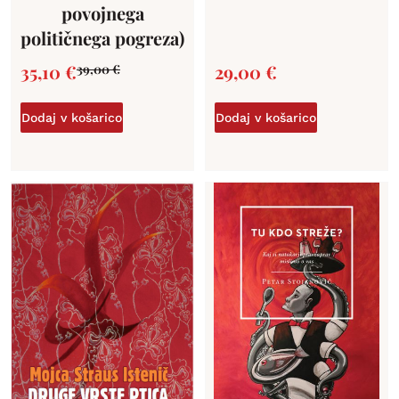
povojnega
političnega pogreza)
35,10
€
29,00
€
39,00
€
Dodaj v košarico
Dodaj v košarico