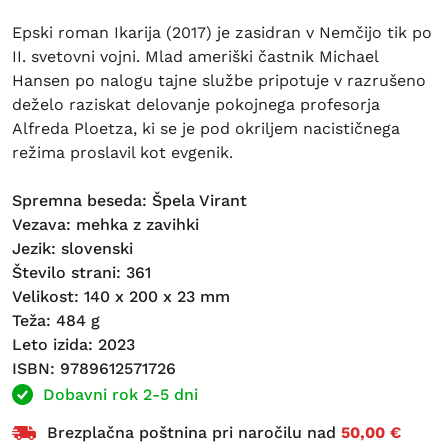
Epski roman Ikarija (2017) je zasidran v Nemčijo tik po
II. svetovni vojni. Mlad ameriški častnik Michael
Hansen po nalogu tajne službe pripotuje v razrušeno
deželo raziskat delovanje pokojnega profesorja
Alfreda Ploetza, ki se je pod okriljem nacističnega
režima proslavil kot evgenik.
Spremna beseda: Špela Virant
Vezava: mehka z zavihki
Jezik: slovenski
Število strani: 361
Velikost: 140 x 200 x 23 mm
Teža: 484 g
Leto izida: 2023
ISBN: 9789612571726
Dobavni rok 2-5 dni
Brezplačna poštnina pri naročilu nad
50,00 €