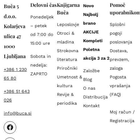
Delovni čas
Knjigarna
Pomoč
Buča 5
Novo
Buča
uporabniko
Najbolj
d.o.o.
Ponedeljek
brano
Leposlovje
Splošni
Kolarjeva
– petek
AKCIJE
Otroci &
pogoji
od 7:00 do
ulica 47
Kompleti
mladina
poslovanja
15:00 ure
1000
Poletna
Strokovna
Dostava,
Ljubljana
Sobota in
akcija 3 za 2
literatura
prevzem,
nedelja:
Priročniki
zaloga
+386 1 230
Založbe
ZAPRTO
Umetnost &
Pogosta
65 80
Blog
kultura
vprašanja
O nas
+386 51 643
Revije &
(FAQ)
Distribucija
026
periodika
Kontakt
Moj račun /
info@buca.si
Registracija