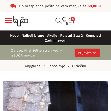
Do brezplačne poštnine vam manjka še
50,00
€
0
Novo
Najbolj brano
Akcije
Poletni 3 za 2
Kompleti
Zadnji izvodi
Za vse, ki si želite stran več –
Prijavite se
#BUČA novice.
Knjigarna
/
Leposlovje
/
O dečku