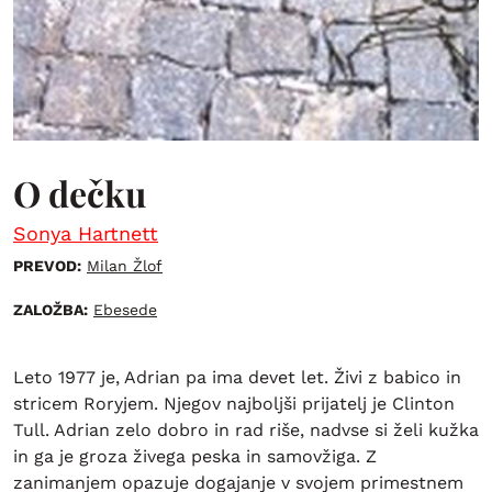
O dečku
Sonya Hartnett
PREVOD:
Milan Žlof
ZALOŽBA:
Ebesede
Leto 1977 je, Adrian pa ima devet let. Živi z babico in
stricem Roryjem. Njegov najboljši prijatelj je Clinton
Tull. Adrian zelo dobro in rad riše, nadvse si želi kužka
in ga je groza živega peska in samovžiga. Z
zanimanjem opazuje dogajanje v svojem primestnem