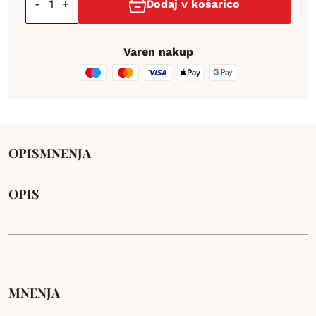
-
+
Dodaj v košarico
Varen nakup
OPIS
MNENJA
OPIS
MNENJA