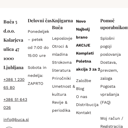
Delovni čas
Knjigarna
Pomoč
Buča 5
Novo
Buča
uporabniko
Najbolj
d.o.o.
Ponedeljek
brano
Leposlovje
Splošni
Kolarjeva
– petek
AKCIJE
Otroci &
pogoji
od 7:00 do
ulica 47
Kompleti
mladina
poslovanja
15:00 ure
1000
Poletna
Strokovna
Dostava,
Ljubljana
Sobota in
akcija 3 za 2
literatura
prevzem,
nedelja:
Priročniki
zaloga
+386 1 230
Založbe
ZAPRTO
Umetnost &
Pogosta
65 80
Blog
kultura
vprašanja
O nas
+386 51 643
Revije &
(FAQ)
Distribucija
026
periodika
Kontakt
Moj račun /
info@buca.si
Registracija