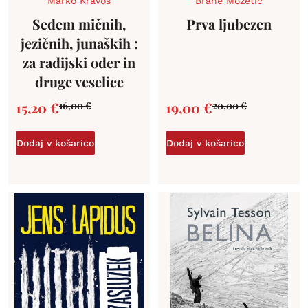
Marko Kravos
Brane Mozetič
Sedem mičnih,
Prva ljubezen
jezičnih, junaških :
za radijski oder in
druge veselice
15,20
€
19,00
€
16,00
€
20,00
€
Dodaj v košarico
Dodaj v košarico