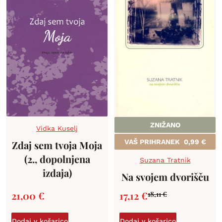
ZNIŽANO
Vidka Kuselj
VAŠ PRIHRANEK
0,99
€
Zdaj sem tvoja Moja
(2., dopolnjena
Suzana Tratnik
izdaja)
Na svojem dvorišču
21,00
€
17,12
€
18,11
€
Dodaj v košarico
Dodaj v košarico