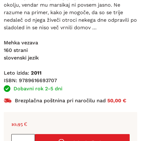
okolju, vendar mu marsikaj ni povsem jasno. Ne
razume na primer, kako je mogoče, da so se trije
nedaleč od njega živeči otroci nekega dne odpravili po
sladoled in se niso več vrnili domov …
Mehka vezava
160 strani
slovenski jezik
Leto izida:
2011
ISBN: 9789616693707
Dobavni rok 2-5 dni
Brezplačna poštnina pri naročilu nad
50,00 €
10,95
€