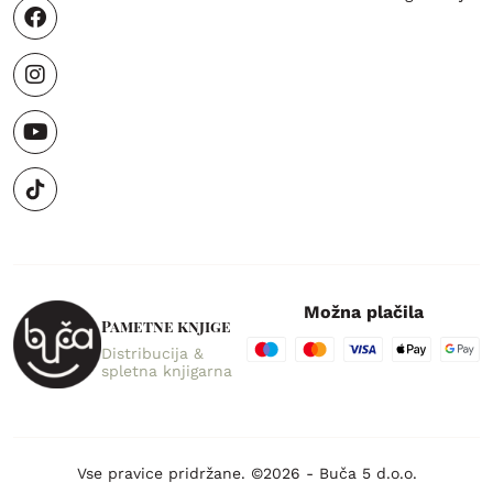
Možna plačila
Pametne knjige
Distribucija &
spletna knjigarna
Vse pravice pridržane. ©2026 - Buča 5 d.o.o.