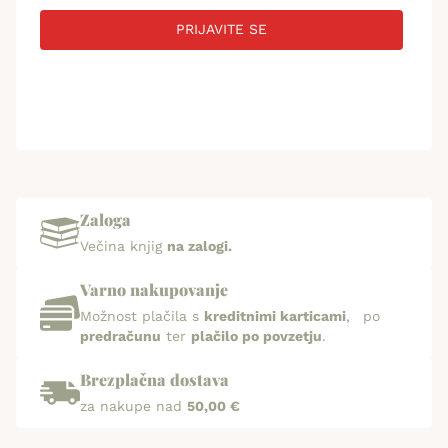
PRIJAVITE SE
Zaloga
Večina knjig
na zalogi.
Varno nakupovanje
Možnost plačila s
kreditnimi karticami
, po
predračunu
ter
plačilo po povzetju
.
Brezplačna dostava
za nakupe nad
50,00 €