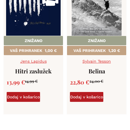
ZNIŽANO
ZNIŽANO
VAŠ PRIHRANEK
1,00
€
VAŠ PRIHRANEK
1,20
€
Jens Lapidus
Sylvain Tesson
Hitri zaslužek
Belina
13,99
€
22,80
€
14,99
€
24,00
€
Dodaj v košarico
Dodaj v košarico