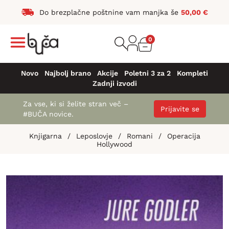
Do brezplačne poštnine vam manjka še
50,00
€
0
Novo
Najbolj brano
Akcije
Poletni 3 za 2
Kompleti
Zadnji izvodi
Za vse, ki si želite stran več –
Prijavite se
#BUČA novice.
Knjigarna
/
Leposlovje
/
Romani
/
Operacija
Hollywood