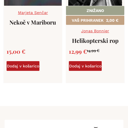
ZNIŽANO
Marjeta Senčar
VAŠ PRIHRANEK
2,00
€
Nekoč v Mariboru
Jonas Bonnier
Helikopterski rop
15,00
€
12,99
€
14,99
€
Dodaj v košarico
Dodaj v košarico