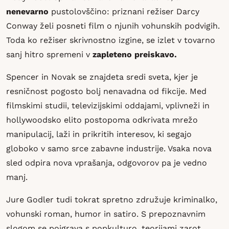
nenevarno
pustolovščino: priznani režiser Darcy
Conway želi posneti film o njunih vohunskih podvigih.
Toda ko režiser skrivnostno izgine, se izlet v tovarno
sanj hitro spremeni v
zapleteno preiskavo.
Spencer in Novak se znajdeta sredi sveta, kjer je
resničnost pogosto bolj nenavadna od fikcije. Med
filmskimi studii, televizijskimi oddajami, vplivneži in
hollywoodsko elito postopoma odkrivata mrežo
manipulacij, laži in prikritih interesov, ki segajo
globoko v samo srce zabavne industrije. Vsaka nova
sled odpira nova vprašanja, odgovorov pa je vedno
manj.
Jure Godler tudi tokrat spretno združuje kriminalko,
vohunski roman, humor in satiro. S prepoznavnim
slogom se poigrava s popkulturo, teorijami zarot,