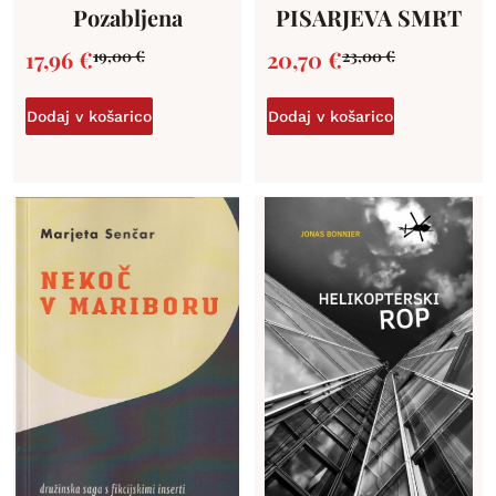
Pozabljena
PISARJEVA SMRT
17,96
€
20,70
€
19,00
€
23,00
€
Dodaj v košarico
Dodaj v košarico