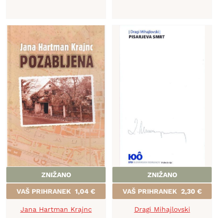
ZNIŽANO
ZNIŽANO
VAŠ PRIHRANEK
1,04
€
VAŠ PRIHRANEK
2,30
€
Jana Hartman Krajnc
Dragi Mihajlovski