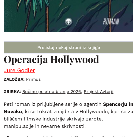
Prelistaj nekaj strani iz knjige
Operacija Hollywood
Jure Godler
ZALOŽBA:
Primus
ZBIRKA:
Bučino poletno branje 2026
,
Projekt Avtorji
Peti roman iz priljubljene serije o agentih
Spencerju in
Novaku
, ki se tokrat znajdeta v Hollywoodu, kjer se za
bliščem filmske industrije skrivajo zarote,
manipulacije in nevarne skrivnosti.