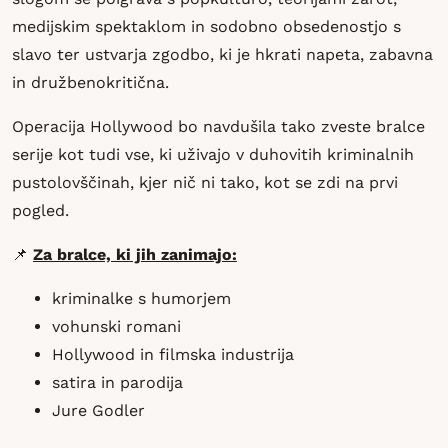
medijskim spektaklom in sodobno obsedenostjo s
slavo ter ustvarja zgodbo, ki je hkrati napeta, zabavna
in družbenokritična.
Operacija Hollywood bo navdušila tako zveste bralce
serije kot tudi vse, ki uživajo v duhovitih kriminalnih
pustolovščinah, kjer nič ni tako, kot se zdi na prvi
pogled.
📌
Za bralce, ki jih zanimajo:
kriminalke s humorjem
vohunski romani
Hollywood in filmska industrija
satira in parodija
Jure Godler