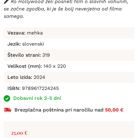
🖋️
Ko Hollywood želi posneti film o slavnih vohunih,
se začne zgodba, ki je še bolj neverjetna od filma
samega.
Vezava:
mehka
Jezik:
slovenski
Število strani:
319
Velikost (mm):
140 x 220
Leto izida:
2024
ISBN:
9789617224245
Dobavni rok 2-5 dni
Brezplačna poštnina pri naročilu nad
50,00 €
25,00
€