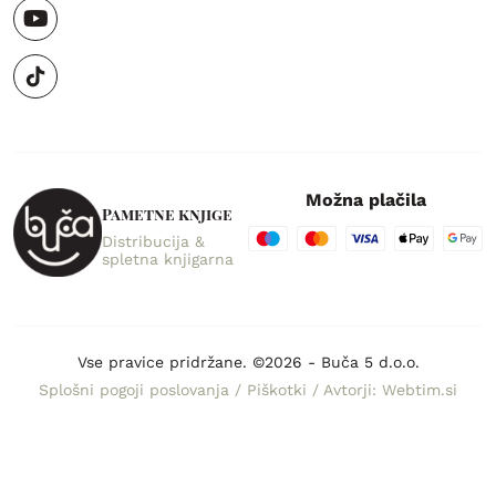
Možna plačila
Pametne knjige
Distribucija &
spletna knjigarna
Vse pravice pridržane. ©2026 - Buča 5 d.o.o.
Splošni pogoji poslovanja
/
Piškotki
/
Avtorji: Webtim.si