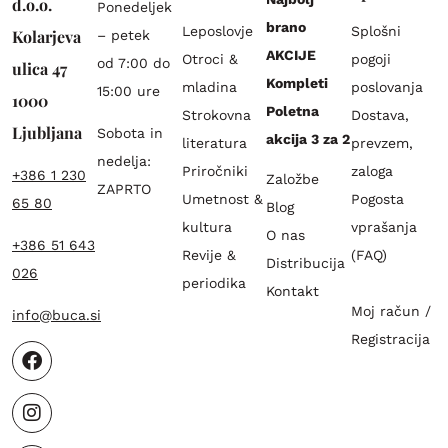
d.o.o.
Ponedeljek
brano
Leposlovje
Splošni
Kolarjeva
– petek
AKCIJE
Otroci &
pogoji
od 7:00 do
ulica 47
Kompleti
mladina
poslovanja
15:00 ure
1000
Poletna
Strokovna
Dostava,
Ljubljana
Sobota in
akcija 3 za 2
literatura
prevzem,
nedelja:
Priročniki
zaloga
+386 1 230
Založbe
ZAPRTO
Umetnost &
Pogosta
65 80
Blog
kultura
vprašanja
O nas
+386 51 643
Revije &
(FAQ)
Distribucija
026
periodika
Kontakt
Moj račun /
info@buca.si
Registracija