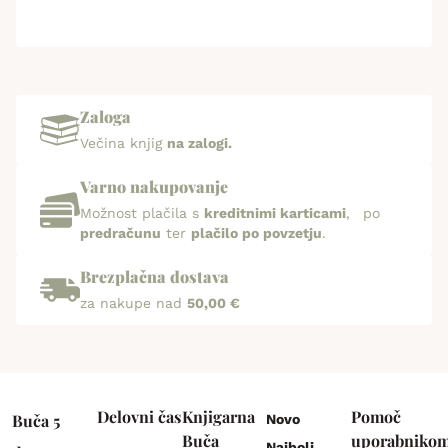
Zaloga
Večina knjig
na zalogi.
Varno nakupovanje
Možnost plačila s
kreditnimi karticami
, po
predračunu
ter
plačilo po povzetju
.
Brezplačna dostava
za nakupe nad
50,00 €
Delovni čas
Knjigarna
Pomoč
Buča 5
Novo
Buča
uporabniko
Najbolj