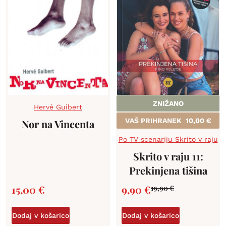
ZNIŽANO
Hervé Guibert
VAŠ PRIHRANEK
10,00
€
Nor na Vincenta
Po TV scenariju Skrito v raju
Skrito v raju 11:
Prekinjena tišina
15,00
€
9,90
€
19,90
€
Dodaj v košarico
Dodaj v košarico