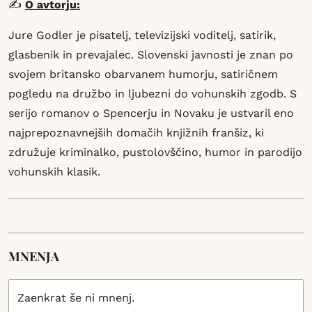
✍️
O avtorju:
Jure Godler je pisatelj, televizijski voditelj, satirik,
glasbenik in prevajalec. Slovenski javnosti je znan po
svojem britansko obarvanem humorju, satiričnem
pogledu na družbo in ljubezni do vohunskih zgodb. S
serijo romanov o Spencerju in Novaku je ustvaril eno
najprepoznavnejših domačih knjižnih franšiz, ki
združuje kriminalko, pustolovščino, humor in parodijo
vohunskih klasik.
MNENJA
Zaenkrat še ni mnenj.