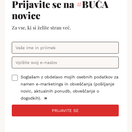
Prijavite se na
#
BUČA
novice
Za vse, ki si želite stran več.
Soglašam z obdelavo mojih osebnih podatkov za
namen e-marketinga in obveščanja (pošiljanje
novic, aktualnih ponudb, obveščanje o
»
dogodkih).
PRIJAVITE SE