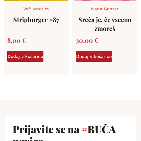
Več avtorjev
Ivana Gantar
Stripburger #87
Sreča je, če vseeno
zmoreš
8,00
€
30,00
€
Dodaj v košarico
Dodaj v košarico
Prijavite se na
#
BUČA
novice