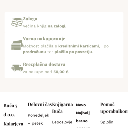
Zaloga
Večina knjig
na zalogi.
Varno nakupovanje
Možnost plačila s
kreditnimi karticami
, po
predračunu
ter
plačilo po povzetju
.
Brezplačna dostava
za nakupe nad
50,00 €
Delovni čas
Knjigarna
Pomoč
Buča 5
Novo
Buča
uporabniko
Najbolj
d.o.o.
Ponedeljek
brano
Leposlovje
Splošni
Kolarjeva
– petek