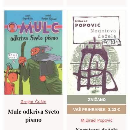
ZNIŽANO
Gregor Čušin
VAŠ PRIHRANEK
3,23
€
Mulc odkriva Sveto
pismo
Milorad Popovič
Negotova dežela