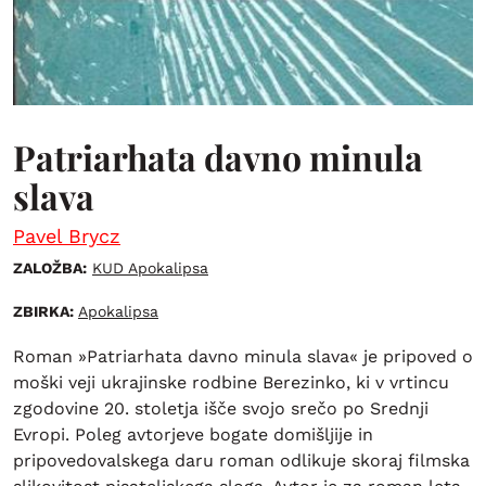
Patriarhata davno minula
slava
Pavel Brycz
ZALOŽBA:
KUD Apokalipsa
ZBIRKA:
Apokalipsa
Roman »Patriarhata davno minula slava« je pripoved o
moški veji ukrajinske rodbine Berezinko, ki v vrtincu
zgodovine 20. stoletja išče svojo srečo po Srednji
Evropi. Poleg avtorjeve bogate domišljije in
pripovedovalskega daru roman odlikuje skoraj filmska