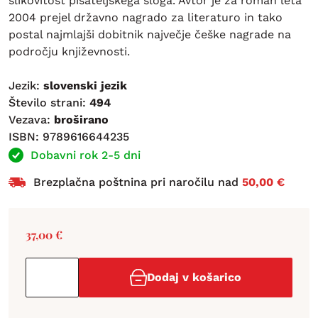
slikovitost pisateljskega sloga. Avtor je za roman leta
2004 prejel državno nagrado za literaturo in tako
postal najmlajši dobitnik največje češke nagrade na
področju književnosti.
Jezik:
slovenski jezik
Število strani:
494
Vezava:
broširano
ISBN: 9789616644235
Dobavni rok 2-5 dni
Brezplačna poštnina pri naročilu nad
50,00 €
37,00
€
Dodaj v košarico