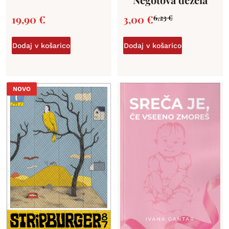
19,90
€
3,00
€
6,23
€
Dodaj v košarico
Dodaj v košarico
NOVO