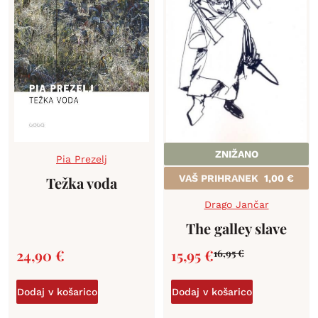
ZNIŽANO
Pia Prezelj
VAŠ PRIHRANEK
1,00
€
Težka voda
Drago Jančar
The galley slave
24,90
€
15,95
€
16,95
€
Dodaj v košarico
Dodaj v košarico