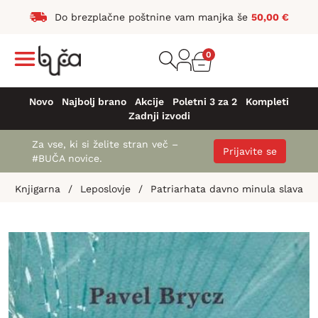
Do brezplačne poštnine vam manjka še
50,00
€
0
Novo
Najbolj brano
Akcije
Poletni 3 za 2
Kompleti
Zadnji izvodi
Za vse, ki si želite stran več –
Prijavite se
#BUČA novice.
Knjigarna
/
Leposlovje
/
Patriarhata davno minula slava