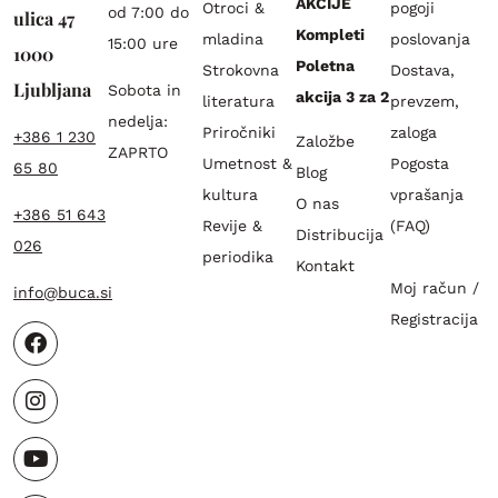
AKCIJE
Otroci &
pogoji
od 7:00 do
ulica 47
Kompleti
mladina
poslovanja
15:00 ure
1000
Poletna
Strokovna
Dostava,
Ljubljana
Sobota in
akcija 3 za 2
literatura
prevzem,
nedelja:
Priročniki
zaloga
+386 1 230
Založbe
ZAPRTO
Umetnost &
Pogosta
65 80
Blog
kultura
vprašanja
O nas
+386 51 643
Revije &
(FAQ)
Distribucija
026
periodika
Kontakt
Moj račun /
info@buca.si
Registracija