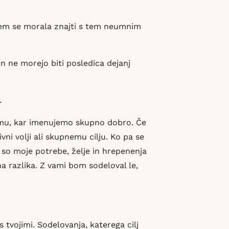
j sem se morala znajti s tem neumnim
in ne morejo biti posledica dejanj
.
stemu, kar imenujemo skupno dobro. Če
vni volji ali skupnemu cilju. Ko pa se
a so moje potrebe, želje in hrepenenja
na razlika. Z vami bom sodeloval le,
 tvojimi. Sodelovanja, katerega cilj