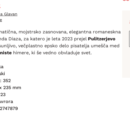
z
na Glavan
e
gmatična, mojstrsko zasnovana, elegantna romaneskna
da Diaza, za katero je leta 2023 prejel
Pulitzerjevo
sunljivo, večplastno epsko delo pisatelja umešča med
niste
himere, ki še vedno obvladuje svet.
ka
ski
: 352
2 x 235 mm
023
 Avrora
12747879