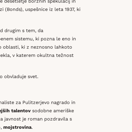
desetletje borznih špekulacij in
i (Bonds), uspešnice iz leta 1937, ki
ed drugim s tem, da
benem sistemu, ki pozna le eno in
 oblasti, ki z neznosno lahkoto
n stekla, v katerem okultna težnost
o obvladuje svet.
aliste za Pulitzerjevo nagrado in
ejših talentov
sodobne ameriške
ška javnost je roman pozdravila s
o,
mojstrovina
.