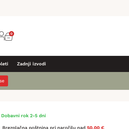
0
leti
Zadnji izvodi
 se
Dobavni rok 2-5 dni
Brezplačna poštnina pri naročilu nad
50,00 €