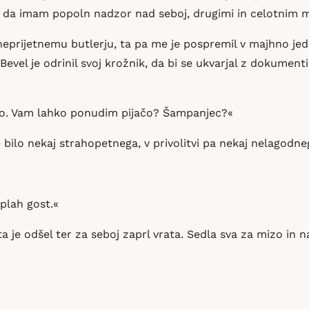
ijo, da imam popoln nadzor nad seboj, drugimi in celotnim
 neprijetnemu butlerju, ta pa me je pospremil v majhno jed
Bevel je odrinil svoj krožnik, da bi se ukvarjal z dokumenti, 
zno. Vam lahko ponudim pijačo? Šampanjec?«
e bilo nekaj strahopetnega, v privolitvi pa nekaj nelagodne
 plah gost.«
 ta je odšel ter za seboj zaprl vrata. Sedla sva za mizo in