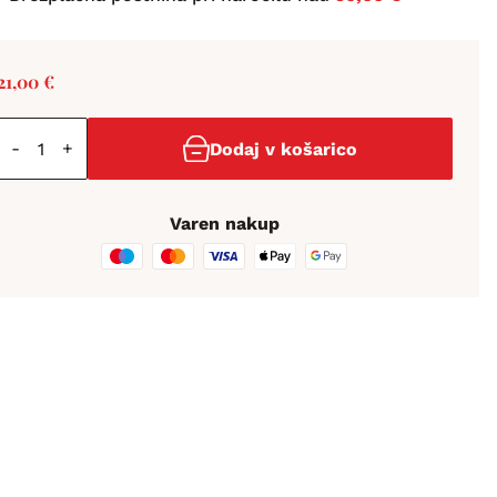
21,00
€
-
+
Dodaj v košarico
Varen nakup