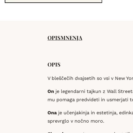
OPIS
MNENJA
OPIS
V bleščečih dvajsetih so vsi v New Yor
On
je legendarni tajkun z Wall Stree
mu pomaga predvideti in usmerjati to
Ona
je učenjakinja in estetinja, edin
sprevrglo v nočno moro.