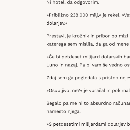
Ni hotel, da odgovorim.
»Približno 238.000 milj,« je rekel. »
dolarjev.«
Prestavil je krožnik in pribor po miz
katerega sem mislila, da ga od mene 
»Če bi petdeset milijard dolarskih b
Luno in nazaj. Pa bi vam še vedno os
Zdaj sem ga pogledala s pristno neje
»Osupljivo, ne?« je vprašal in pokima
Begalo pa me ni to absurdno računanje
namesto njega.
»S petdesetimi milijardami dolarjev b