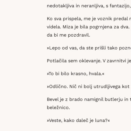
nedotakljiva in neranljiva, s fantaz
Ko sva prispela, me je voznik predal
videla. Miza je bila pogrnjena za dva. 
da bi me pozdravil.
»Lepo od vas, da ste prišli tako po
Potlačila sem oklevanje. V zavrnitvi j
»To bi bilo krasno, hvala.«
»Odlično. Nič ni bolj utrudljivega kot
Bevel je z brado namignil butlerju in
beležnico.
»Veste, kako daleč je luna?«