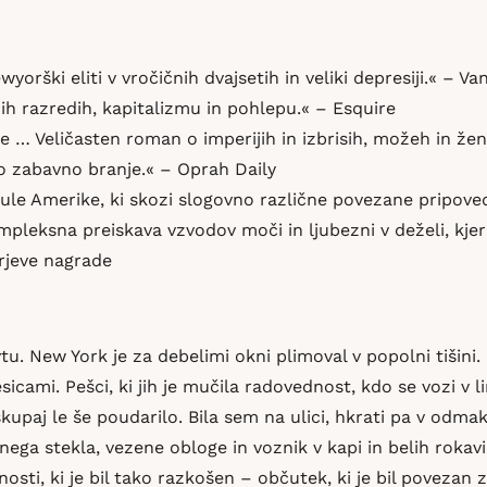
rški eliti v vročičnih dvajsetih in veliki depresiji.« – Van
h razredih, kapitalizmu in pohlepu.« – Esquire
me … Veličasten roman o imperijih in izbrisih, možeh in ž
o zabavno branje.« – Oprah Daily
e Amerike, ki skozi slogovno različne povezane pripovedi
pleksna preiskava vzvodov moči in ljubezni v deželi, kjer 
erjeve nagrade
tu. New York je za debelimi okni plimoval v popolni tišini
icami. Pešci, ki jih je mučila radovednost, kdo se vozi v l
kupaj le še poudarilo. Bila sem na ulici, hkrati pa v odma
ega stekla, vezene obloge in voznik v kapi in belih rokavi
osti, ki je bil tako razkošen – občutek, ki je bil povezan