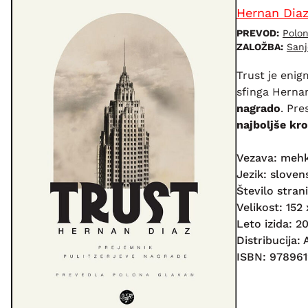
Hernan Dia
PREVOD:
Polo
ZALOŽBA:
Sanj
Trust je eni
sfinga Hernan
nagrado
. Pre
najboljše kro
Vezava: meh
Jezik: sloven
Število strani
Velikost: 15
Leto izida: 2
Distribucija:
ISBN: 97896