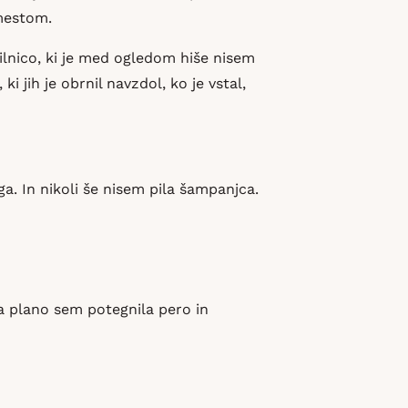
 mestom.
ilnico, ki je med ogledom hiše nisem
ki jih je obrnil navzdol, ko je vstal,
ga. In nikoli še nisem pila šampanjca.
 na plano sem potegnila pero in