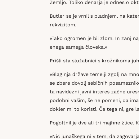
Zemljo. Toliko denarja je odneslo okt
Butler se je vrnil s pladnjem, na ka
rekvizitom.
»Tako ogromen je bil zlom. In zanj naj
enega samega človeka.«
Prišli sta služabnici s krožnikoma juh
»Blaginja države temelji zgolj na mn
se zbere dovolj sebičnih posameznikov,
ta navidezni javni interes začne ures
podobni vašim, še ne pomeni, da imava 
dokler mi to koristi. Če tega ni, gre l
Pogoltnil je dve ali tri majhne žlice. Ko
»Nič junaškega ni v tem, da zagovarja