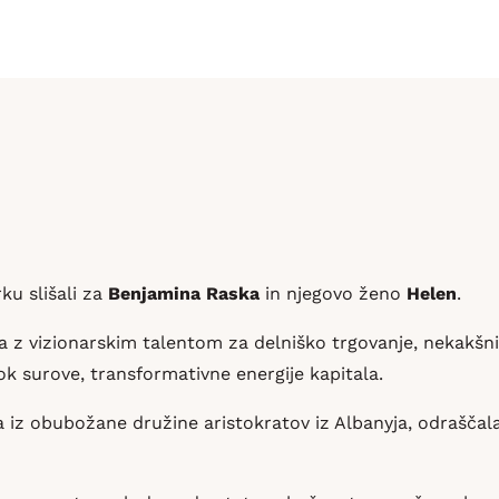
ku slišali za
Benjamina Raska
in njegovo ženo
Helen
.
ta z vizionarskim talentom za delniško trgovanje, nekakšn
k surove, transformativne energije kapitala.
ka iz obubožane družine aristokratov iz Albanyja, odraščala 