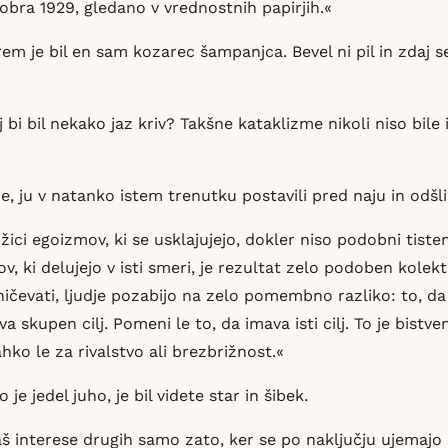
obra 1929, gledano v vrednostnih papirjih.«
terem je bil en sam kozarec šampanjca. Bevel ni pil in zda
 bi bil nekako jaz kriv? Takšne kataklizme nikoli niso bile 
e, ju v natanko istem trenutku postavili pred naju in odšli
ožici egoizmov, ki se usklajujejo, dokler niso podobni ti
 ki delujejo v isti smeri, je rezultat zelo podoben kolekti
ničevati, ljudje pozabijo na zelo pomembno razliko: to, d
skupen cilj. Pomeni le to, da imava isti cilj. To je bistve
ahko le za rivalstvo ali brezbrižnost.«
 je jedel juho, je bil videte star in šibek.
š interese drugih samo zato, ker se po naključju ujemajo s