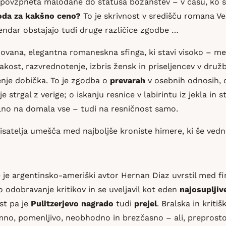
povzpneta malodane do statusa božanstev – v času, ko se 
oda za kakšno ceno?
To je skrivnost v središču romana Vez
endar obstajajo tudi druge različice zgodbe …
novana, elegantna romaneskna sfinga, ki stavi visoko – m
ost, razvrednotenje, izbris žensk in priseljencev v druž
nje dobička. To je zgodba o
prevarah
v osebnih odnosih, o
 je strgal z verige; o iskanju resnice v labirintu iz jekla i
ralno na domala vse – tudi na resničnost samo.
isatelja umešča med najboljše kroniste himere, ki še vedn
 je argentinsko-ameriški avtor Hernan Diaz uvrstil med fin
 odobravanje kritikov in se uveljavil kot eden
najosupljiv
st pa je
Pulitzerjevo nagrado
tudi
prejel
. Bralska in kriti
emno, pomenljivo, neobhodno in brezčasno – ali, preprost