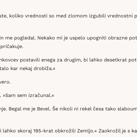
Veste, koliko vrednosti so med zlomom izgubili vrednostni p
i in me pogledal. Nekako mi je uspelo upogniti obrazne pot
pričakuje.
ankovcev postavili enega za drugim, bi lahko desetkrat pot
talo kar nekaj drobiža.«
vero.
l. »Sam sem izračunal.«
. Begal me je Bevel. Še nikoli ni rekel česa tako slaboum
i lahko skoraj 195-krat obkrožili Zemljo.« Zaokrožil je s k