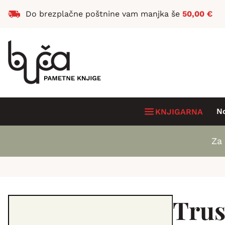
Do brezplačne poštnine vam manjka še
50,00
€
N
KNJIGARNA
Za 
Trus