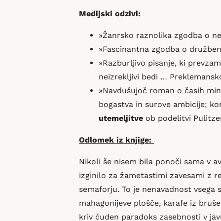
Medijski odzivi:
»Žanrsko raznolika zgodba o newyo
»Fascinantna zgodba o družbeni
»Razburljivo pisanje, ki prevza
neizrekljivi bedi … Preklemansk
»Navdušujoč roman o časih minul
bogastva in surove ambicije; kom
utemeljitve
ob podelitvi Pulitz
Odlomek iz knjige:
Nikoli še nisem bila ponoči sama v av
izginilo za žametastimi zavesami z res
semaforju. To je nenavadnost vsega s
mahagonijeve plošče, karafe iz brušen
kriv čuden paradoks zasebnosti v javn