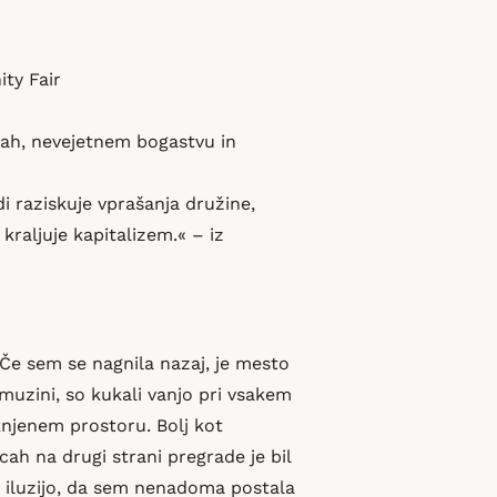
ity Fair
enah, nevejetnem bogastvu in
 raziskuje vprašanja družine,
kraljuje kapitalizem.« – iz
. Če sem se nagnila nazaj, je mesto
imuzini, so kukali vanjo pri vsakem
knjenem prostoru. Bolj kot
cah na drugi strani pregrade je bil
 z iluzijo, da sem nenadoma postala