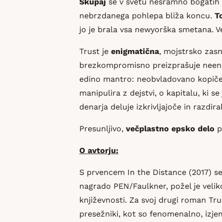
Skupaj
se v svetu nesramno bogatih 
nebrzdanega pohlepa bliža koncu.
T
jo je brala vsa newyorška smetana. V
Trust je
enigmatična
, mojstrsko zas
brezkompromisno preizprašuje neenak
edino mantro: neobvladovano kopiče
manipulira z dejstvi, o kapitalu, ki se
denarja deluje izkrivljajoče in razdi
Presunljivo,
večplastno epsko delo
p
O avtorju:
S prvencem In the Distance (2017) se
nagrado PEN/Faulkner, požel je veliko
književnosti. Za svoj drugi roman Tru
presežniki, kot so fenomenalno, izj