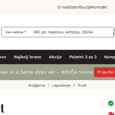
O nas
Distribucija
Kontakt
Vsa vsebina
ovo
Najbolj brano
Akcije
Poletni 3 za 2
Komp
vse, ki si želite stran več – #BUČA novice.
Prijavite
Knjigarna
/
Leposlovje
/
Trust
t