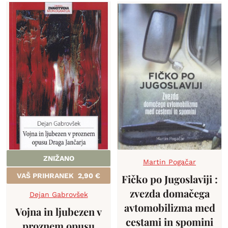
ZNIŽANO
Martin Pogačar
VAŠ PRIHRANEK
2,90
€
Fičko po Jugoslaviji :
zvezda domačega
Dejan Gabrovšek
avtomobilizma med
Vojna in ljubezen v
cestami in spomini
proznem opusu