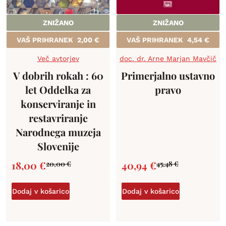
ZNIŽANO
ZNIŽANO
VAŠ PRIHRANEK
2,00
€
VAŠ PRIHRANEK
4,54
€
Več avtorjev
doc. dr. Arne Marjan Mavčič
V dobrih rokah : 60
Primerjalno ustavno
let Oddelka za
pravo
konserviranje in
restavriranje
Narodnega muzeja
Slovenije
18,00
€
40,94
€
20,00
€
45,48
€
Dodaj v košarico
Dodaj v košarico