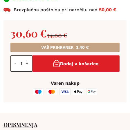
Brezplačna poštnina pri naročilu nad
50,00 €
30,60
€
34,00
€
VAŠ PRIHRANEK
3,40
€
-
+
Dodaj v košarico
Varen nakup
OPIS
MNENJA