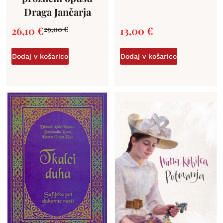
Draga Jančarja
26,10
€
13,00
€
29,00
€
Dodaj v košarico
Dodaj v košarico