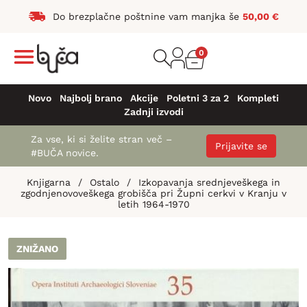
Do brezplačne poštnine vam manjka še
50,00
€
0
Novo
Najbolj brano
Akcije
Poletni 3 za 2
Kompleti
Zadnji izvodi
Za vse, ki si želite stran več –
Prijavite se
#BUČA novice.
Knjigarna
/
Ostalo
/
Izkopavanja srednjeveškega in
zgodnjenovoveškega grobišča pri Župni cerkvi v Kranju v
letih 1964-1970
ZNIŽANO