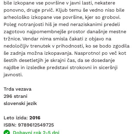
bile izkopane vse površine v javni lasti, nekatere
ponovno, druge prvič. Kljub temu še vedno niso bile
arheološko izkopane vse površine, kjer so grobovi.
Poleg notranjosti hiš je med neraziskanimi predeli
zagotovo najpomembnejše prostor današnje mestne
tržnice. Vendar nima smisla čakati z objavo na
nedoločljiv trenutek v prihodnosti, ko se bodo zgodila
še zadnja možna izkopavanja. Nasprotno! po več kot
šestih desetletjih je skrajni čas, da se dosedanje
najdbe in izsledke predstavi strokovni in siceršnji
javnosti.
Trda vezava
296 strani
slovenski jezik
Leto izida:
2016
ISBN: 9789612549725
Dobavni rok 2-5 dni