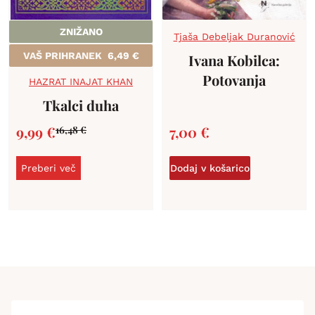
ZNIŽANO
Tjaša Debeljak Duranović
VAŠ PRIHRANEK
6,49
€
Ivana Kobilca:
Potovanja
HAZRAT INAJAT KHAN
Tkalci duha
9,99
€
7,00
€
16,48
€
Preberi več
Dodaj v košarico