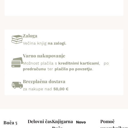
Zaloga
Večina knjig
na zalogi.
Varno nakupovanje
Možnost plačila s
kreditnimi karticami
, po
predračunu
ter
plačilo po povzetju
.
Brezplačna dostava
za nakupe nad
50,00 €
Delovni čas
Knjigarna
Pomoč
Buča 5
Novo