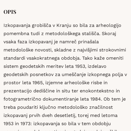
OPIS
Izkopavanja grobišča v Kranju so bila za arheologijo
pomembna tudi z metodološkega stališča. Skoraj
vsaka faza izkopavanj je namreč prinašala
metodološke novosti, skladne z najvišjimi strokovnimi
standardi vsakokratnega obdobja. Tako kaže omeniti
sistem geodetskih meritev leta 1953, izdelavo
geodetskih posnetkov za umeščanje izkopnega polja v
prostor leta 1965, izjemne arheološke risbe in
prezentacijo dediščine in situ ter enokontekstno in
fotogrametrično dokumentiranje leta 1984. Ob tem je
treba poudariti ključno metodološko značilnost
izkopavanj prvih dveh desetletij, torej med letoma
1953 in 1973: izkopavanja so bila v tem obdobju