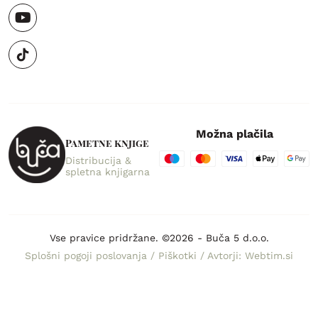
Možna plačila
Pametne knjige
Distribucija &
spletna knjigarna
Vse pravice pridržane. ©2026 - Buča 5 d.o.o.
Splošni pogoji poslovanja
/
Piškotki
/
Avtorji: Webtim.si