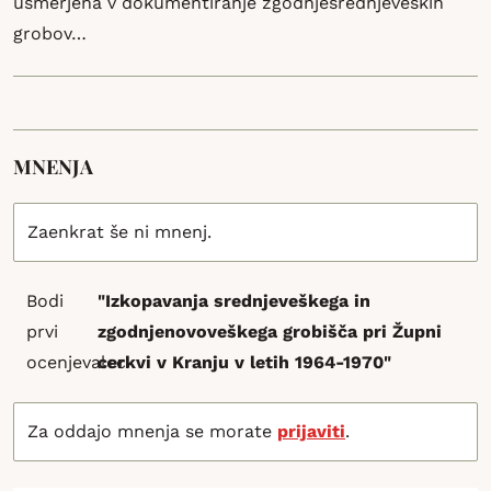
usmerjena v dokumentiranje zgodnjesrednjeveških
grobov…
MNENJA
Zaenkrat še ni mnenj.
Bodi
"Izkopavanja srednjeveškega in
prvi
zgodnjenovoveškega grobišča pri Župni
ocenjevalec
cerkvi v Kranju v letih 1964-1970"
Za oddajo mnenja se morate
prijaviti
.