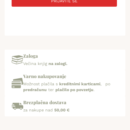
PRIJAVITE SE
Zaloga
Večina knjig
na zalogi.
Varno nakupovanje
Možnost plačila s
kreditnimi karticami
, po
predračunu
ter
plačilo po povzetju
.
Brezplačna dostava
za nakupe nad
50,00 €