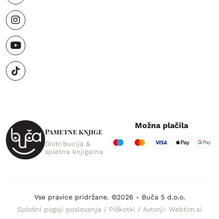
Možna plačila
Pametne knjige
Distribucija &
spletna knjigarna
Vse pravice pridržane. ©2026 - Buča 5 d.o.o.
Splošni pogoji poslovanja
/
Piškotki
/
Avtorji: Webtim.si