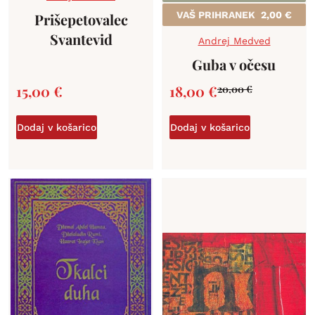
VAŠ PRIHRANEK
2,00
€
Prišepetovalec
Svantevid
Andrej Medved
Guba v očesu
15,00
€
18,00
€
20,00
€
Dodaj v košarico
Dodaj v košarico