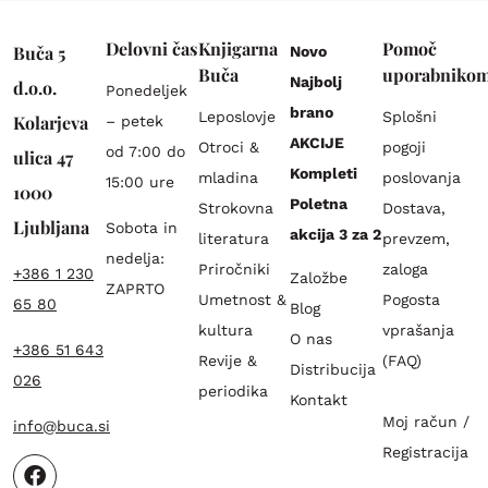
Delovni čas
Knjigarna
Pomoč
Buča 5
Novo
Buča
uporabniko
Najbolj
d.o.o.
Ponedeljek
brano
Leposlovje
Splošni
Kolarjeva
– petek
AKCIJE
Otroci &
pogoji
od 7:00 do
ulica 47
Kompleti
mladina
poslovanja
15:00 ure
1000
Poletna
Strokovna
Dostava,
Ljubljana
Sobota in
akcija 3 za 2
literatura
prevzem,
nedelja:
Priročniki
zaloga
+386 1 230
Založbe
ZAPRTO
Umetnost &
Pogosta
65 80
Blog
kultura
vprašanja
O nas
+386 51 643
Revije &
(FAQ)
Distribucija
026
periodika
Kontakt
Moj račun /
info@buca.si
Registracija