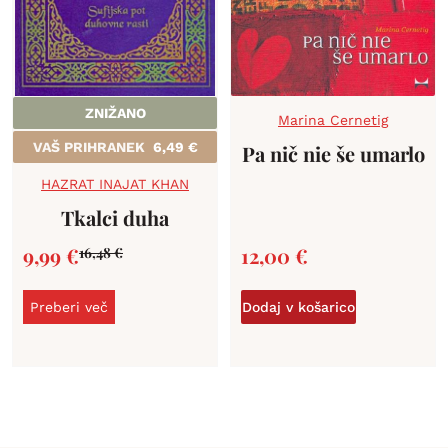
ZNIŽANO
Marina Cernetig
VAŠ PRIHRANEK
6,49
€
Pa nič nie še umarlo
HAZRAT INAJAT KHAN
Tkalci duha
9,99
€
12,00
€
16,48
€
Preberi več
Dodaj v košarico