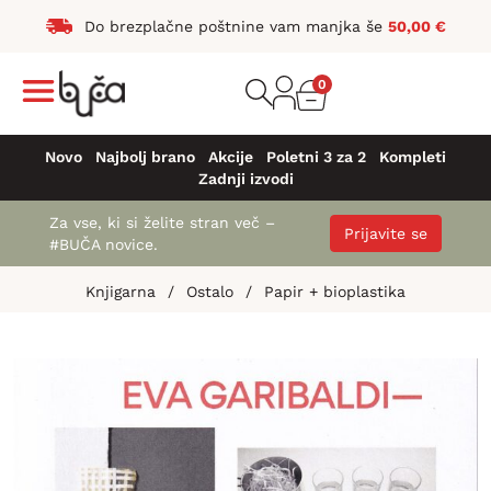
Do brezplačne poštnine vam manjka še
50,00
€
0
Novo
Najbolj brano
Akcije
Poletni 3 za 2
Kompleti
Zadnji izvodi
Za vse, ki si želite stran več –
Prijavite se
#BUČA novice.
Knjigarna
/
Ostalo
/
Papir + bioplastika