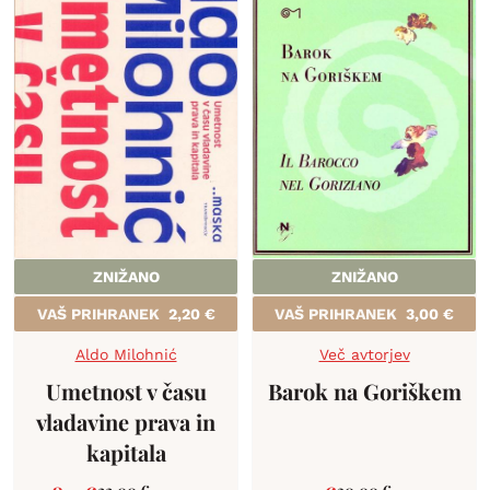
ZNIŽANO
ZNIŽANO
VAŠ PRIHRANEK
2,20
€
VAŠ PRIHRANEK
3,00
€
Aldo Milohnić
Več avtorjev
Umetnost v času
Barok na Goriškem
vladavine prava in
kapitala