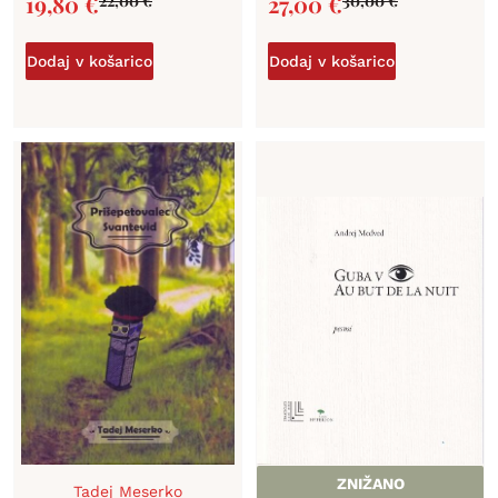
19,80
€
27,00
€
22,00
€
30,00
€
Dodaj v košarico
Dodaj v košarico
ZNIŽANO
Tadej Meserko