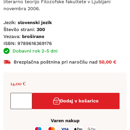
literarno teorijo Filozofske fakultete v Ljubljani
novembra 2006.
Jezik:
slovenski jezik
Število strani:
300
Vezava:
broširano
ISBN: 9789616369176
Dobavni rok 2-5 dni
Brezplačna poštnina pri naročilu nad
50,00 €
14,00
€
Dodaj v košarico
Varen nakup