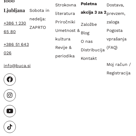
1000
Poletna
Strokovna
Dostava,
Ljubljana
Sobota in
akcija 3 za 2
literatura
prevzem,
nedelja:
Priročniki
zaloga
+386 1 230
Založbe
ZAPRTO
Umetnost &
Pogosta
65 80
Blog
kultura
vprašanja
O nas
+386 51 643
Revije &
(FAQ)
Distribucija
026
periodika
Kontakt
Moj račun /
info@buca.si
Registracija