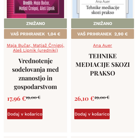
ZNIŽANO
ZNIŽANO
VAŠ PRIHRANEK
1,04
€
VAŠ PRIHRANEK
2,90
€
Maja Bučar, Matjaž Črnigoj,
Ana Auer
Aleš Lipnik (uredniki)
TEHNIKE
Vrednotenje
MEDIACIJE SKOZI
sodelovanja med
PRAKSO
znanostjo in
gospodarstvom
17,96
€
26,10
€
19,00
€
29,00
€
Dodaj v košarico
Dodaj v košarico