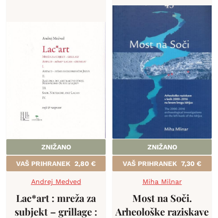
ZNIŽANO
ZNIŽANO
VAŠ PRIHRANEK
2,80
€
VAŠ PRIHRANEK
7,30
€
Andrej Medved
Miha Milnar
Lac*art : mreža za
Most na Soči.
subjekt – grillage :
Arheološke raziskave