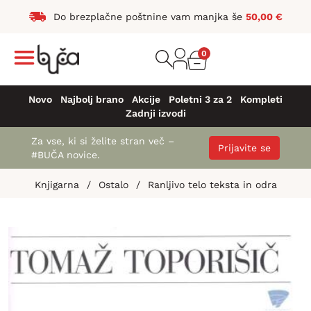
Do brezplačne poštnine vam manjka še
50,00
€
0
Novo
Najbolj brano
Akcije
Poletni 3 za 2
Kompleti
Zadnji izvodi
Za vse, ki si želite stran več –
Prijavite se
#BUČA novice.
Knjigarna
/
Ostalo
/
Ranljivo telo teksta in odra