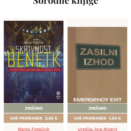
ZNIŽANO
ZNIŽANO
VAŠ PRIHRANEK
2,50
€
VAŠ PRIHRANEK
1,04
€
Marko Pogačnik
Uredila: Ana Mizerit