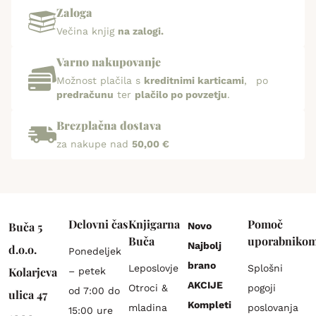
Zaloga
Večina knjig
na zalogi.
Varno nakupovanje
Možnost plačila s
kreditnimi karticami
, po
predračunu
ter
plačilo po povzetju
.
Brezplačna dostava
za nakupe nad
50,00 €
Delovni čas
Knjigarna
Pomoč
Buča 5
Novo
Buča
uporabniko
Najbolj
d.o.o.
Ponedeljek
brano
Leposlovje
Splošni
Kolarjeva
– petek
AKCIJE
Otroci &
pogoji
od 7:00 do
ulica 47
Kompleti
mladina
poslovanja
15:00 ure