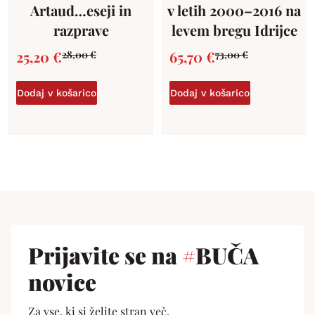
Artaud…eseji in
v letih 2000–2016 na
razprave
levem bregu Idrijce
25,20
€
65,70
€
28,00
€
73,00
€
Dodaj v košarico
Dodaj v košarico
Prijavite se na
#
BUČA
novice
Za vse, ki si želite stran več.