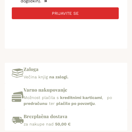
»
dogodkih).
PRIJAVITE SE
Zaloga
Večina knjig
na zalogi.
Varno nakupovanje
Možnost plačila s
kreditnimi karticami
, po
predračunu
ter
plačilo po povzetju
.
Brezplačna dostava
za nakupe nad
50,00 €