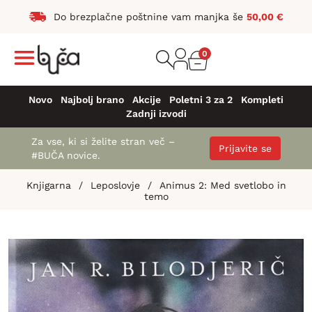
Do brezplačne poštnine vam manjka še
50,00
€
0
Novo
Najbolj brano
Akcije
Poletni 3 za 2
Kompleti
Zadnji izvodi
Za vse, ki si želite stran več –
Prijavite se
#BUČA novice.
Knjigarna
/
Leposlovje
/
Animus 2: Med svetlobo in
temo