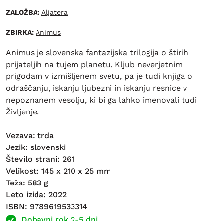
ZALOŽBA:
Aljatera
ZBIRKA:
Animus
Animus je slovenska fantazijska trilogija o štirih
prijateljih na tujem planetu. Kljub neverjetnim
prigodam v izmišljenem svetu, pa je tudi knjiga o
odraščanju, iskanju ljubezni in iskanju resnice v
nepoznanem vesolju, ki bi ga lahko imenovali tudi
Življenje.
Vezava: trda
Jezik: slovenski
Število strani: 261
Velikost: 145 x 210 x 25 mm
Teža: 583 g
Leto izida: 2022
ISBN: 9789619533314
Dobavni rok 2-5 dni