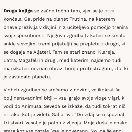
Druga knjiga
se začne točno tam, kjer se je
prva
končala. Gal pride na planet Trutina, na katerem
dneve preživlja v divjini in z učiteljevo pomočjo trenira
svoje sposobnosti. Njegova zgodba (v kateri se kmalu
snide s svojimi tremi prijatelji) se prepleta z drugo, ki
se dogaja na Aljateri. Tam se stari znanci Klareja,
Latra, Magafeli in drugi, med katerimi najdemo tudi
marsikateri neznan obraz, borijo proti stragom, zlu, ki
je zavladalo planetu.
V obeh zgodbah se srečamo z novimi, velikokrat še
bolj nenavadnimi bitji – vsa igrajo svoje vloge v igri, ki
vodi do Animusa. Seveda se izkaže, da tudi tokrat nič
ni tako, kot je videti. Gal pravi: “Do zdaj sem spoznal
tri stvari. Vesolje je polno življenja. Moja duša je enako
stara kot vse ostale. Vse je povezano. No, pa še eno.