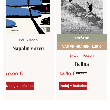
ZNIŽANO
Pol Guasch
VAŠ PRIHRANEK
1,20
€
Napalm v srcu
Sylvain Tesson
Belina
10,00
€
22,80
€
24,00
€
Dodaj v košarico
Dodaj v košarico