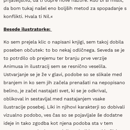
prijateljstvu, da ti odpre nove nazore. Kdo bi si mislil,
da bom tukaj našel eno boljših metod za spopadanje s
konflikti. Hvala ti Nil.«
Besede ilustratorke:
Ko sem prejela klic o napisani knjigi, sem takoj dobila
poseben občutek: to bo nekaj odličnega. Seveda se je
to potrdilo ob prejemu ter branju prve verzije
Animusa in ilustracij sem se resnično veselila.
Ustvarjanje se je že v glavi, podobe so se slikale med
branjem in ko sem jih začela prenašati na nepopisano
belino, je začel nastajati svet, ki se je odkrival,
oblikoval in sestavljal med nastajanjem vsake
ilustracije posebej. Liki in njihovi karakterji so dobivali
vizualno podobo, ves čas so se pojavljale še dodatne
ideje in tako zgodba kot njena podoba sta v tem