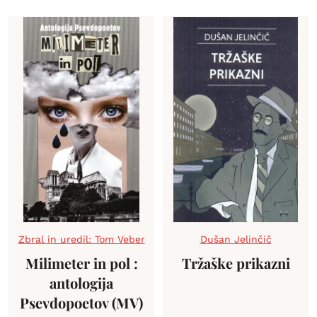
Zbral in uredil: Tom Veber
Dušan Jelinčič
Milimeter in pol :
Tržaške prikazni
antologija
Psevdopoetov (MV)