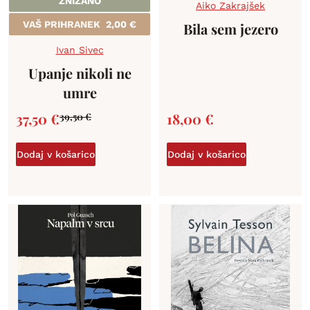
ZNIŽANO
Aiko Zakrajšek
VAŠ PRIHRANEK
2,00
€
Bila sem jezero
Ivan Sivec
Upanje nikoli ne
umre
37,50
€
18,00
€
39,50
€
Dodaj v košarico
Dodaj v košarico