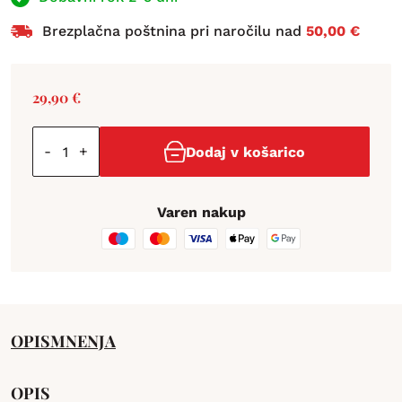
Brezplačna poštnina pri naročilu nad
50,00 €
29,90
€
-
+
Dodaj v košarico
Varen nakup
OPIS
MNENJA
OPIS