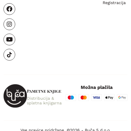
Registracija
Možna plačila
Pametne knjige
Distribucija &
spletna knjigarna
Vse pravice pridržane. ©2026 - Buča 5 d.o.o.