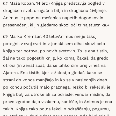
👉 Maša Koban, 14 let:»Knjiga predstavlja pogled v
drugačen svet, drugačna bitja in drugačno življenje.
Animus je popolna mešanica napetih dogodkov in
presenečenj, ki jih gledamo skozi oči trinajstletnika.«
👉 Marko Kremžar, 43 let:»Animus me je takoj
potegnil v svoj svet in z junaki sem dihal skozi celo
knjigo ter potoval po novih svetovih. To je ena tistih,
žal ne tako pogostih knjig, ko komaj čakaš, da gredo
otroci (in žena) spat, da se lahko čim prej vrneš na
Ajatero. Ena tistih, kjer z žalostjo gledaš, kako se
strani do konca manjšajo in ko se v naslednjih dneh
po koncu počutiš malo praznega. Težko bi rekel ali je
knjiga bolj za otroke ali za odrasle, vendar mislim, da
prave zgodbe dajo vsakemu, kar išče, in Animus je ena
takih. Knjiga tako polna lekcij o odraščanju, pogumu,