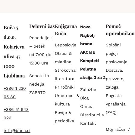
Delovni čas
Knjigarna
Pomoč
Buča 5
Novo
Buča
uporabniko
Najbolj
d.o.o.
Ponedeljek
brano
Leposlovje
Splošni
Kolarjeva
– petek
AKCIJE
Otroci &
pogoji
od 7:00 do
ulica 47
Kompleti
mladina
poslovanja
15:00 ure
1000
Poletna
Strokovna
Dostava,
Ljubljana
Sobota in
akcija 3 za 2
literatura
prevzem,
nedelja:
Priročniki
zaloga
+386 1 230
Založbe
ZAPRTO
Umetnost &
Pogosta
65 80
Blog
kultura
vprašanja
O nas
+386 51 643
Revije &
(FAQ)
Distribucija
026
periodika
Kontakt
Moj račun /
info@buca.si