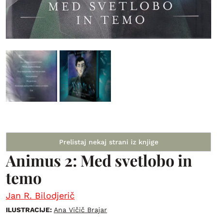
Prelistaj nekaj strani iz knjige
Animus 2: Med svetlobo in
temo
Jan R. Bilodjerič
ILUSTRACIJE:
Ana Vičič Brajar