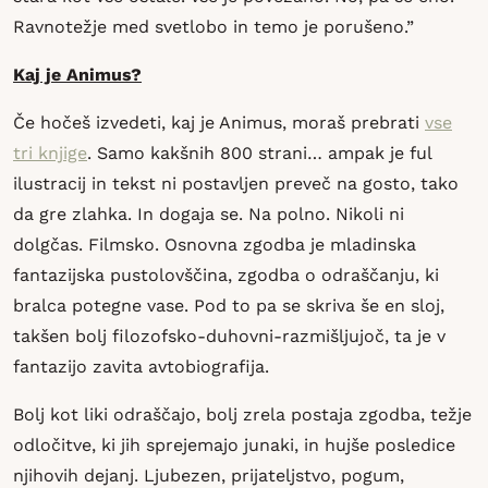
Ravnotežje med svetlobo in temo je porušeno.”
Kaj je Animus?
Če hočeš izvedeti, kaj je Animus, moraš prebrati
vse
tri knjige
. Samo kakšnih 800 strani… ampak je ful
ilustracij in tekst ni postavljen preveč na gosto, tako
da gre zlahka. In dogaja se. Na polno. Nikoli ni
dolgčas. Filmsko. Osnovna zgodba je mladinska
fantazijska pustolovščina, zgodba o odraščanju, ki
bralca potegne vase. Pod to pa se skriva še en sloj,
takšen bolj filozofsko-duhovni-razmišljujoč, ta je v
fantazijo zavita avtobiografija.
Bolj kot liki odraščajo, bolj zrela postaja zgodba, težje
odločitve, ki jih sprejemajo junaki, in hujše posledice
njihovih dejanj. Ljubezen, prijateljstvo, pogum,