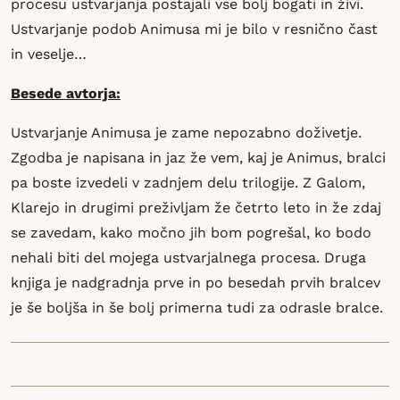
procesu ustvarjanja postajali vse bolj bogati in živi.
Ustvarjanje podob Animusa mi je bilo v resnično čast
in veselje…
Besede avtorja:
Ustvarjanje Animusa je zame nepozabno doživetje.
Zgodba je napisana in jaz že vem, kaj je Animus, bralci
pa boste izvedeli v zadnjem delu trilogije. Z Galom,
Klarejo in drugimi preživljam že četrto leto in že zdaj
se zavedam, kako močno jih bom pogrešal, ko bodo
nehali biti del mojega ustvarjalnega procesa. Druga
knjiga je nadgradnja prve in po besedah prvih bralcev
je še boljša in še bolj primerna tudi za odrasle bralce.