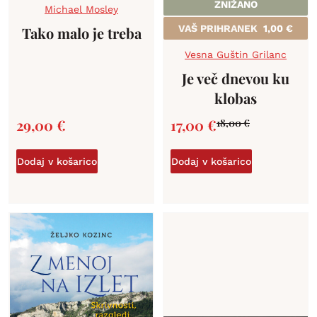
ZNIŽANO
Michael Mosley
VAŠ PRIHRANEK
1,00
€
Tako malo je treba
Vesna Guštin Grilanc
Je več dnevou ku
klobas
29,00
€
17,00
€
18,00
€
Dodaj v košarico
Dodaj v košarico