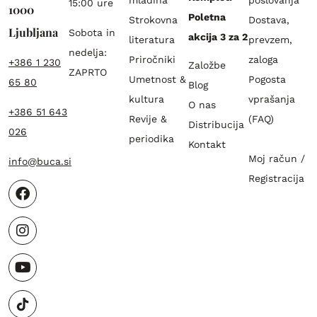
15:00 ure
1000
Poletna
Strokovna
Dostava,
Ljubljana
Sobota in
akcija 3 za 2
literatura
prevzem,
nedelja:
Priročniki
zaloga
+386 1 230
Založbe
ZAPRTO
Umetnost &
Pogosta
65 80
Blog
kultura
vprašanja
O nas
+386 51 643
Revije &
(FAQ)
Distribucija
026
periodika
Kontakt
Moj račun /
info@buca.si
Registracija