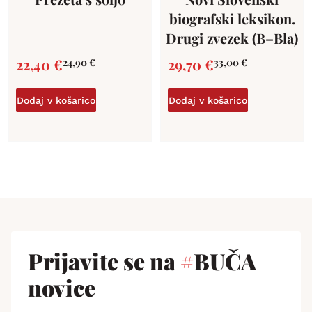
biografski leksikon.
Drugi zvezek (B–Bla)
22,40
€
29,70
€
24,90
€
33,00
€
Dodaj v košarico
Dodaj v košarico
Prijavite se na
#
BUČA
novice