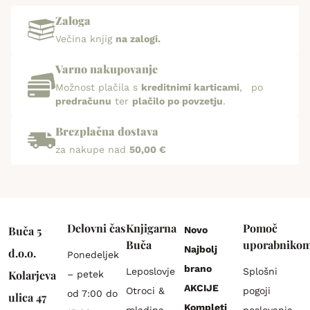
Zaloga
Večina knjig
na zalogi.
Varno nakupovanje
Možnost plačila s
kreditnimi karticami
, po
predračunu
ter
plačilo po povzetju
.
Brezplačna dostava
za nakupe nad
50,00 €
Delovni čas
Knjigarna
Pomoč
Buča 5
Novo
Buča
uporabniko
Najbolj
d.o.o.
Ponedeljek
brano
Leposlovje
Splošni
Kolarjeva
– petek
AKCIJE
Otroci &
pogoji
od 7:00 do
ulica 47
Kompleti
mladina
poslovanja