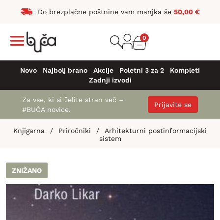
Do brezplačne poštnine vam manjka še
50,00
€
0
Novo
Najbolj brano
Akcije
Poletni 3 za 2
Kompleti
Zadnji izvodi
Za vse, ki si želite stran več –
Prijavite se
#BUČA novice.
Knjigarna
/
Priročniki
/
Arhitekturni postinformacijski
sistem
ZNIŽANO