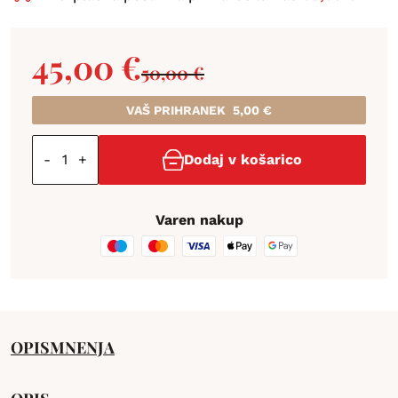
45,00
€
50,00
€
VAŠ PRIHRANEK
5,00
€
-
+
Dodaj v košarico
Varen nakup
OPIS
MNENJA