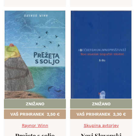
ZNIŽANO
ZNIŽANO
VAŠ PRIHRANEK
2,50
€
VAŠ PRIHRANEK
3,30
€
Raynor Winn
Skupina avtorjev
Prežeta s soljo
Novi Slovenski