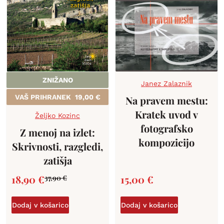
ZNIŽANO
Janez Zalaznik
VAŠ PRIHRANEK
19,00
€
Na pravem mestu:
Kratek uvod v
Željko Kozinc
fotografsko
Z menoj na izlet:
kompozicijo
Skrivnosti, razgledi,
zatišja
18,90
€
15,00
€
37,90
€
Dodaj v košarico
Dodaj v košarico