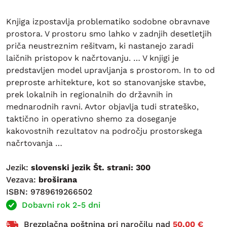
Knjiga izpostavlja problematiko sodobne obravnave
prostora. V prostoru smo lahko v zadnjih desetletjih
priča neustreznim rešitvam, ki nastanejo zaradi
laičnih pristopov k načrtovanju. … V knjigi je
predstavljen model upravljanja s prostorom. In to od
preproste arhitekture, kot so stanovanjske stavbe,
prek lokalnih in regionalnih do državnih in
mednarodnih ravni. Avtor objavlja tudi strateško,
taktično in operativno shemo za doseganje
kakovostnih rezultatov na področju prostorskega
načrtovanja …
Jezik:
slovenski jezik Št. strani: 300
Vezava:
broširana
ISBN: 9789619266502
Dobavni rok 2-5 dni
Brezplačna poštnina pri naročilu nad
50,00 €