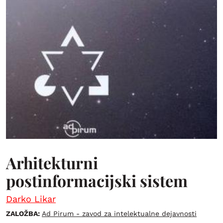
Arhitekturni
postinformacijski sistem
Darko Likar
ZALOŽBA:
Ad Pirum - zavod za intelektualne dejavnosti