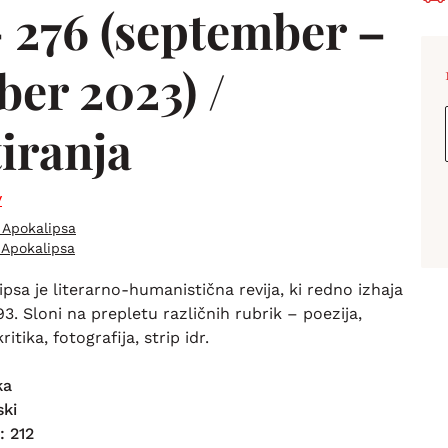
– 276 (september –
ber 2023) /
iranja
v
Apokalipsa
 Apokalipsa
ipsa je literarno-humanistična revija, ki redno izhaja
93. Sloni na prepletu različnih rubrik – poezija,
ritika, fotografija, strip idr.
ka
ski
: 212