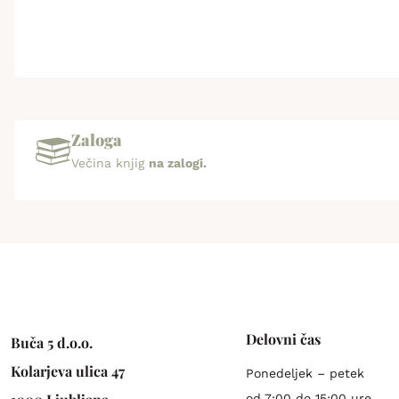
Zaloga
Večina knjig
na zalogi.
Delovni čas
Buča 5 d.o.o.
Kolarjeva ulica 47
Ponedeljek – petek
od 7:00 do 15:00 ure