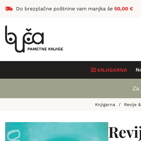
Do brezplačne poštnine vam manjka še
50,00
€
N
KNJIGARNA
Za 
Knjigarna
/
Revije 
Revi