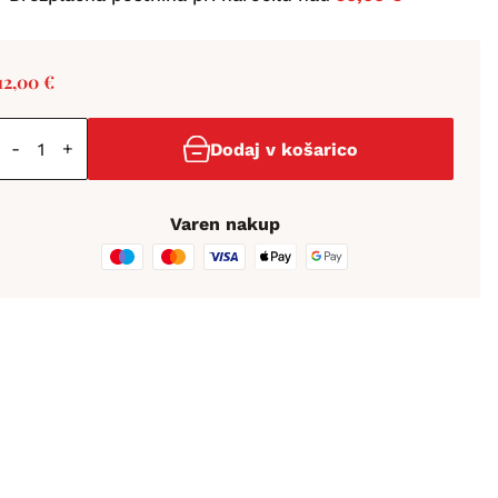
12,00
€
-
+
Dodaj v košarico
Varen nakup