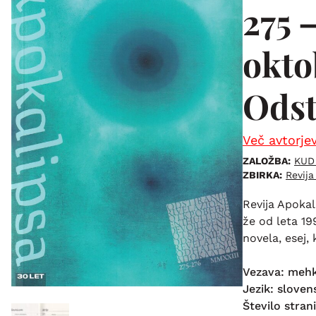
275 
okto
Odst
Več avtorje
ZALOŽBA:
KUD 
ZBIRKA:
Revija
Revija Apokal
že od leta 19
novela, esej, k
Vezava: meh
Jezik: sloven
Število strani