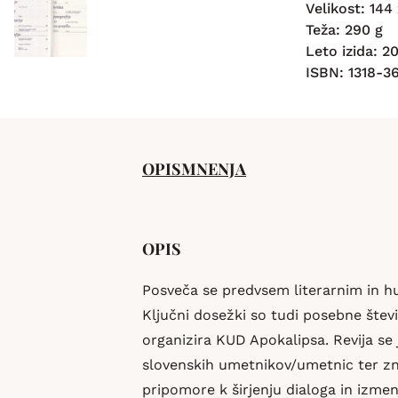
Velikost: 144
Teža: 290 g
Leto izida: 2
ISBN: 1318-3
OPIS
MNENJA
OPIS
Posveča se predvsem literarnim in hu
Ključni dosežki so tudi posebne števi
organizira KUD Apokalipsa. Revija se
slovenskih umetnikov/umetnic ter zn
pripomore k širjenju dialoga in izme