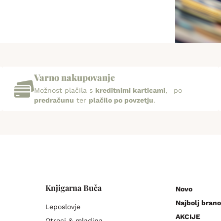
Varno nakupovanje
Možnost plačila s
kreditnimi karticami
, po
predračunu
ter
plačilo po povzetju
.
Knjigarna Buča
Novo
Najbolj brano
Leposlovje
AKCIJE
Otroci & mladina