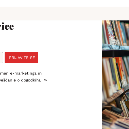
ice
PRIJAVITE SE
amen e-marketinga in
»
veščanje o dogodkih).