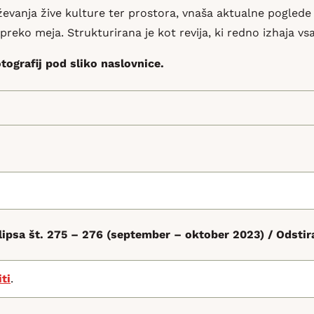
evanja žive kulture ter prostora, vnaša aktualne poglede 
 preko meja. Strukturirana je kot revija, ki redno izhaja v
otografij pod sliko naslovnice.
lipsa št. 275 – 276 (september – oktober 2023) / Odstir
iti
.