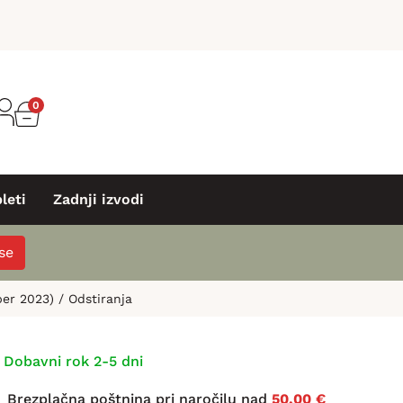
0
leti
Zadnji izvodi
 se
er 2023) / Odstiranja
Dobavni rok 2-5 dni
Brezplačna poštnina pri naročilu nad
50,00 €