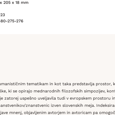
 x 205 x 18 mm
023
680-275-276
manističnim tematikam in kot taka predstavlja prostor, ki
lke, ki se opirajo mednarodnih filozofskih simpozijev, konf
 je zatorej uspešno uveljavila tudi v evropskem prostoru 
anstvenikov/znanstvenic izven slovenskih meja. Indeksira
njave mnenj, objavljenim avtorjem in avtoricam pa omogoči