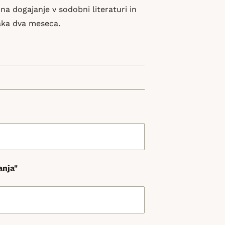
na dogajanje v sodobni literaturi in
saka dva meseca.
anja"