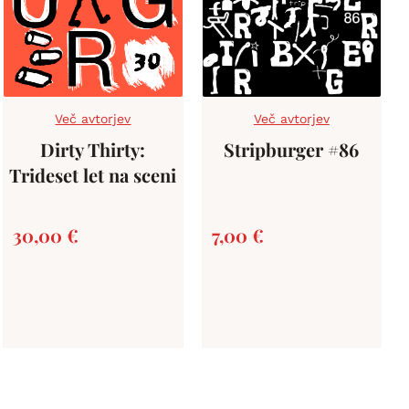
Več avtorjev
Več avtorjev
Dirty Thirty:
Stripburger #86
Trideset let na sceni
30,00
€
7,00
€