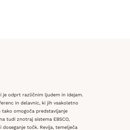
 je odprt različnim ljudem in idejam.
erenc in delavnic, ki jih vsakoletno
in tako omogoča predstavljanje
na tudi znotraj sistema EBSCO,
 doseganje točk. Revija, temelječa