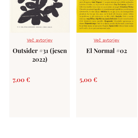
Več avtorjev
Več avtorjev
Outsider #31 (jesen
El Normal #02
2022)
7,00
€
5,00
€