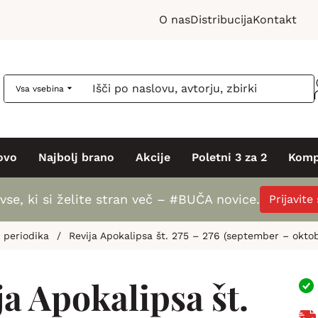
O nas
Distribucija
Kontakt
Vsa vsebina
ovo
Najbolj brano
Akcije
Poletni 3 za 2
Komp
vse, ki si želite stran več – #BUČA novice.
Prijavite
& periodika
/
Revija Apokalipsa št. 275 – 276 (september – oktob
ja Apokalipsa št.