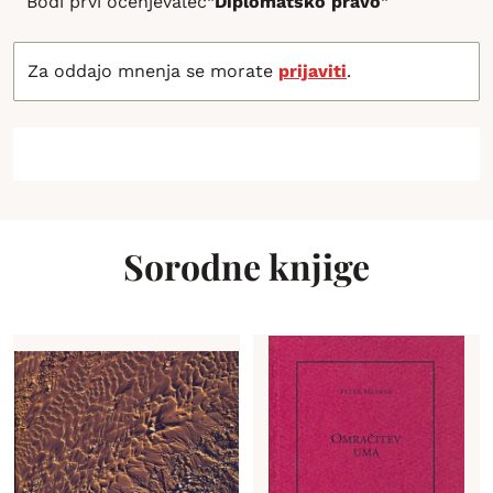
Bodi prvi ocenjevalec
"Diplomatsko pravo"
Za oddajo mnenja se morate
prijaviti
.
Sorodne knjige