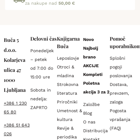
za nakupe nad
50,00 €
Delovni čas
Knjigarna
Pomoč
Buča 5
Novo
Buča
uporabniko
Najbolj
d.o.o.
Ponedeljek
brano
Leposlovje
Splošni
Kolarjeva
– petek
AKCIJE
Otroci &
pogoji
od 7:00 do
ulica 47
Kompleti
mladina
poslovanja
15:00 ure
1000
Poletna
Strokovna
Dostava,
Ljubljana
Sobota in
akcija 3 za 2
literatura
prevzem,
nedelja:
Priročniki
zaloga
+386 1 230
Založbe
ZAPRTO
Umetnost &
Pogosta
65 80
Blog
kultura
vprašanja
O nas
+386 51 643
Revije &
(FAQ)
Distribucija
026
periodika
Kontakt