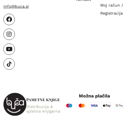
Moj račun /
info@buca.si
Registracija
Možna plačila
Pametne knjige
Distribucija &
spletna knjigarna