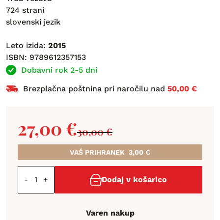
724 strani
slovenski jezik
Leto izida:
2015
ISBN: 9789612357153
Dobavni rok 2-5 dni
Brezplačna poštnina pri naročilu nad
50,00 €
27,00
€
30,00
€
VAŠ PRIHRANEK
3,00
€
-
+
Dodaj v košarico
Varen nakup