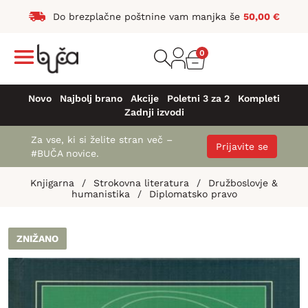
Do brezplačne poštnine vam manjka še
50,00
€
0
Novo
Najbolj brano
Akcije
Poletni 3 za 2
Kompleti
Zadnji izvodi
Za vse, ki si želite stran več –
Prijavite se
#BUČA novice.
Knjigarna
/
Strokovna literatura
/
Družboslovje &
humanistika
/
Diplomatsko pravo
ZNIŽANO