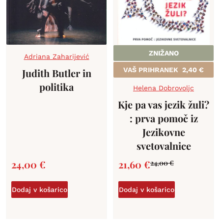
ZNIŽANO
Adriana Zaharijević
VAŠ PRIHRANEK
2,40
€
Judith Butler in
politika
Helena Dobrovoljc
Kje pa vas jezik žuli?
: prva pomoč iz
Jezikovne
svetovalnice
24,00
€
21,60
€
24,00
€
Dodaj v košarico
Dodaj v košarico