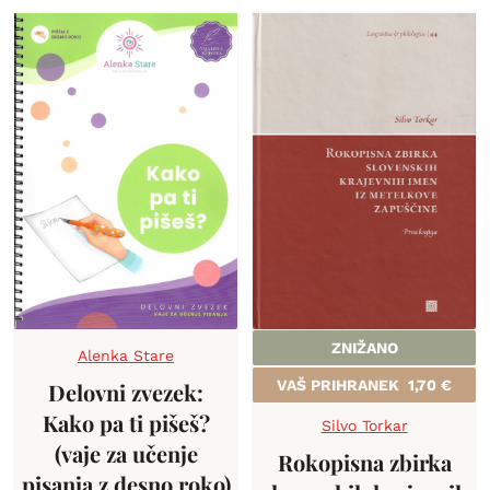
ZNIŽANO
Alenka Stare
VAŠ PRIHRANEK
1,70
€
Delovni zvezek:
Kako pa ti pišeš?
Silvo Torkar
(vaje za učenje
Rokopisna zbirka
pisanja z desno roko)