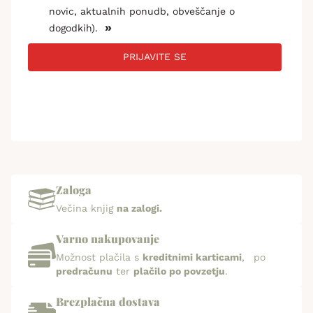
novic, aktualnih ponudb, obveščanje o
»
dogodkih).
PRIJAVITE SE
Zaloga
Večina knjig
na zalogi.
Varno nakupovanje
Možnost plačila s
kreditnimi karticami
, po
predračunu
ter
plačilo po povzetju
.
Brezplačna dostava