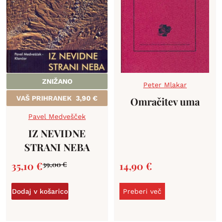
ZNIŽANO
Peter Mlakar
VAŠ PRIHRANEK
3,90
€
Omračitev uma
Pavel Medvešček
IZ NEVIDNE
STRANI NEBA
35,10
€
14,90
€
39,00
€
Dodaj v košarico
Preberi več