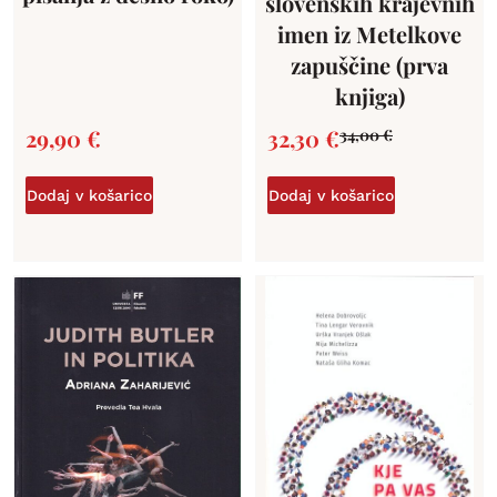
slovenskih krajevnih
imen iz Metelkove
zapuščine (prva
knjiga)
29,90
€
32,30
€
34,00
€
Dodaj v košarico
Dodaj v košarico