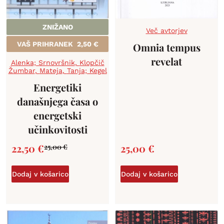
ZNIŽANO
Več avtorjev
VAŠ PRIHRANEK
2,50
€
Omnia tempus
revelat
Alenka; Srnovršnik
,
Klopčič
Žumbar
,
Mateja
,
Tanja; Kegel
Energetiki
današnjega časa o
energetski
učinkovitosti
22,50
€
25,00
€
25,00
€
Dodaj v košarico
Dodaj v košarico