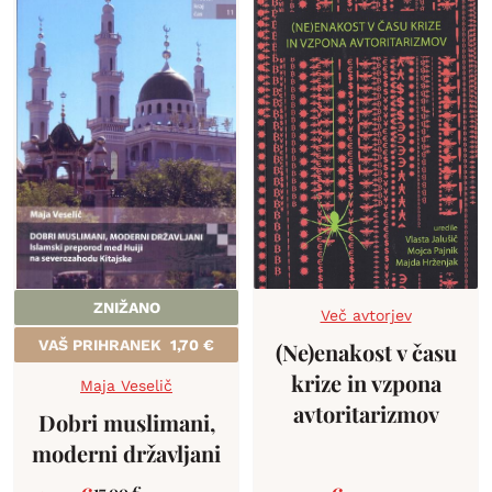
ZNIŽANO
Več avtorjev
VAŠ PRIHRANEK
1,70
€
(Ne)enakost v času
krize in vzpona
Maja Veselič
avtoritarizmov
Dobri muslimani,
moderni državljani
17,00
€