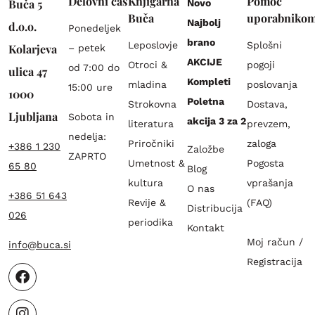
Delovni čas
Knjigarna
Pomoč
Buča 5
Novo
Buča
uporabniko
Najbolj
d.o.o.
Ponedeljek
brano
Leposlovje
Splošni
Kolarjeva
– petek
AKCIJE
Otroci &
pogoji
od 7:00 do
ulica 47
Kompleti
mladina
poslovanja
15:00 ure
1000
Poletna
Strokovna
Dostava,
Ljubljana
Sobota in
akcija 3 za 2
literatura
prevzem,
nedelja:
Priročniki
zaloga
+386 1 230
Založbe
ZAPRTO
Umetnost &
Pogosta
65 80
Blog
kultura
vprašanja
O nas
+386 51 643
Revije &
(FAQ)
Distribucija
026
periodika
Kontakt
Moj račun /
info@buca.si
Registracija