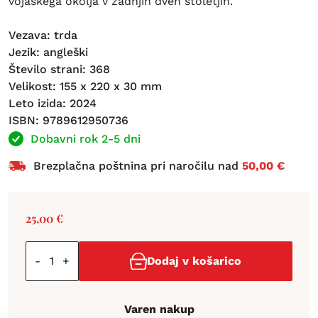
vojaškega okolja v zadnjih dveh stoletjih.
Vezava: trda
Jezik: angleški
Število strani: 368
Velikost: 155 x 220 x 30 mm
Leto izida: 2024
ISBN: 9789612950736
Dobavni rok 2-5 dni
Brezplačna poštnina pri naročilu nad
50,00 €
25,00
€
-
+
Dodaj v košarico
Varen nakup