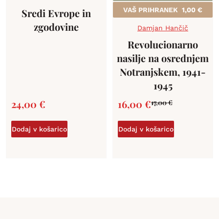
VAŠ PRIHRANEK
1,00
€
Sredi Evrope in
zgodovine
Damjan Hančič
Revolucionarno
nasilje na osrednjem
Notranjskem, 1941-
1945
24,00
€
16,00
€
17,00
€
Dodaj v košarico
Dodaj v košarico