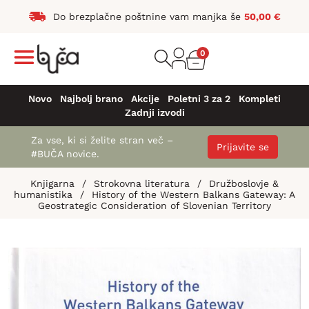
Do brezplačne poštnine vam manjka še
50,00
€
0
Novo
Najbolj brano
Akcije
Poletni 3 za 2
Kompleti
Zadnji izvodi
Za vse, ki si želite stran več –
Prijavite se
#BUČA novice.
Knjigarna
/
Strokovna literatura
/
Družboslovje &
humanistika
/
History of the Western Balkans Gateway: A
Geostrategic Consideration of Slovenian Territory