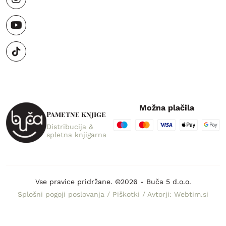
Možna plačila
Pametne knjige
Distribucija &
spletna knjigarna
Vse pravice pridržane. ©2026 - Buča 5 d.o.o.
Splošni pogoji poslovanja
/
Piškotki
/
Avtorji: Webtim.si