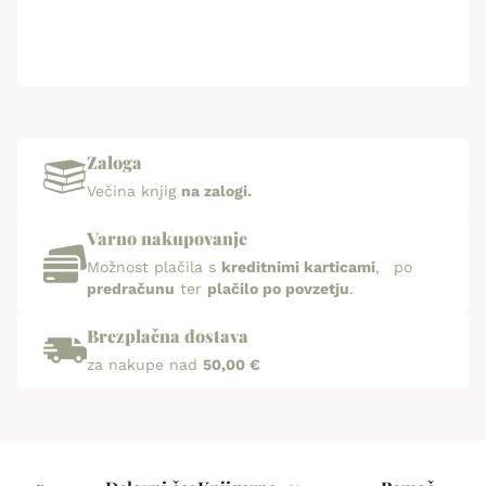
Zaloga
Večina knjig
na zalogi.
Varno nakupovanje
Možnost plačila s
kreditnimi karticami
, po
predračunu
ter
plačilo po povzetju
.
Brezplačna dostava
za nakupe nad
50,00 €