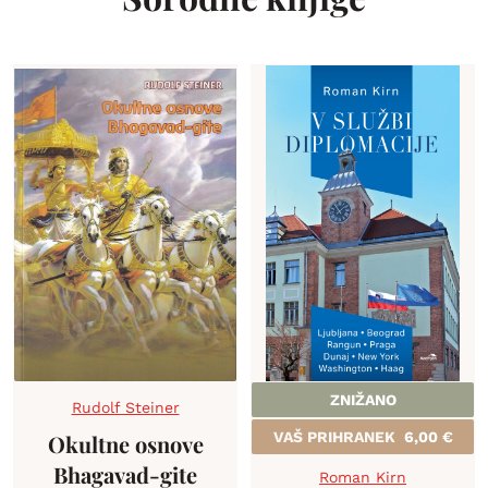
ZNIŽANO
Rudolf Steiner
VAŠ PRIHRANEK
6,00
€
Okultne osnove
Bhagavad-gite
Roman Kirn