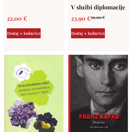
V službi diplomacije
22,00
€
23,90
€
29,90
€
Dodaj v košarico
Dodaj v košarico