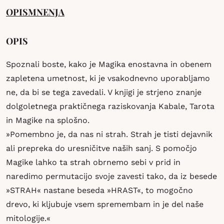
OPIS
MNENJA
OPIS
Spoznali boste, kako je Magika enostavna in obenem
zapletena umetnost, ki je vsakodnevno uporabljamo
ne, da bi se tega zavedali. V knjigi je strjeno znanje
dolgoletnega praktičnega raziskovanja Kabale, Tarota
in Magike na splošno.
»Pomembno je, da nas ni strah. Strah je tisti dejavnik
ali prepreka do uresničitve naših sanj. S pomočjo
Magike lahko ta strah obrnemo sebi v prid in
naredimo permutacijo svoje zavesti tako, da iz besede
»STRAH« nastane beseda »HRAST«, to mogočno
drevo, ki kljubuje vsem spremembam in je del naše
mitologije.«