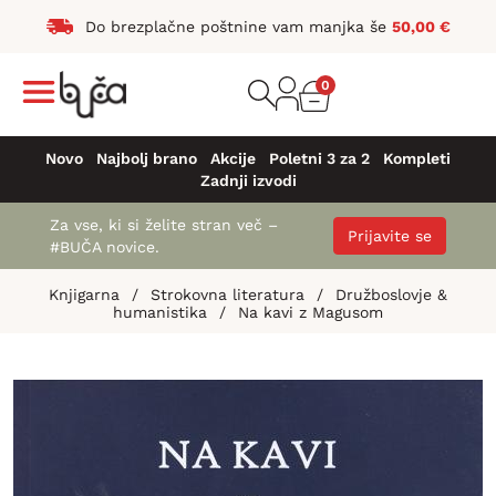
Do brezplačne poštnine vam manjka še
50,00
€
0
Novo
Najbolj brano
Akcije
Poletni 3 za 2
Kompleti
Zadnji izvodi
Za vse, ki si želite stran več –
Prijavite se
#BUČA novice.
Knjigarna
/
Strokovna literatura
/
Družboslovje &
humanistika
/
Na kavi z Magusom