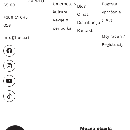
ZAPRTO
Umetnost &
Pogosta
65 80
Blog
kultura
vprašanja
O nas
+386 51 643
Revije &
(FAQ)
Distribucija
026
periodika
Kontakt
Moj račun /
info@buca.si
Registracija
Možna plačila