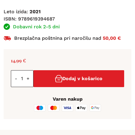
Leto izida:
2021
ISBN: 9789619394687
Dobavni rok 2-5 dni
Brezplačna poštnina pri naročilu nad
50,00 €
14,99
€
-
+
Dodaj v košarico
Varen nakup