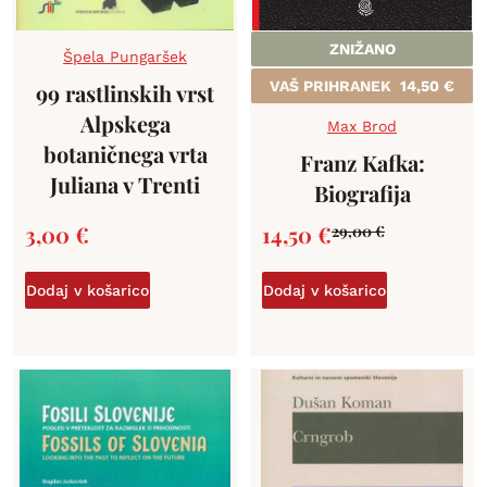
ZNIŽANO
Špela Pungaršek
VAŠ PRIHRANEK
14,50
€
99 rastlinskih vrst
Alpskega
Max Brod
botaničnega vrta
Franz Kafka:
Juliana v Trenti
Biografija
3,00
€
14,50
€
29,00
€
Dodaj v košarico
Dodaj v košarico