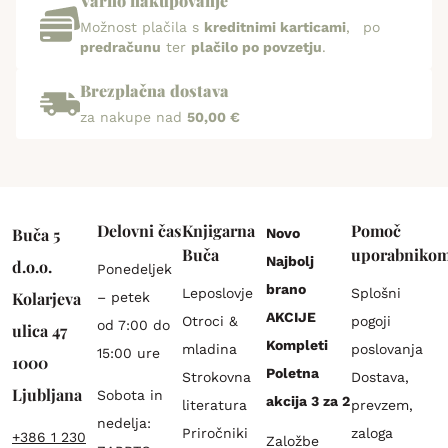
Varno nakupovanje
Možnost plačila s
kreditnimi karticami
, po
predračunu
ter
plačilo po povzetju
.
Brezplačna dostava
za nakupe nad
50,00 €
Delovni čas
Knjigarna
Pomoč
Buča 5
Novo
Buča
uporabniko
Najbolj
d.o.o.
Ponedeljek
brano
Leposlovje
Splošni
Kolarjeva
– petek
AKCIJE
Otroci &
pogoji
od 7:00 do
ulica 47
Kompleti
mladina
poslovanja
15:00 ure
1000
Poletna
Strokovna
Dostava,
Ljubljana
Sobota in
akcija 3 za 2
literatura
prevzem,
nedelja:
Priročniki
zaloga
+386 1 230
Založbe