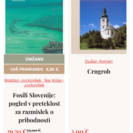
ZNIŽANO
Dušan Koman
VAŠ PRIHRANEK
3,30
€
Crngrob
Bogdan Jurkovšek
,
Tea Kolar-
Jurkovšek
Fosili Slovenije:
pogled v preteklost
za razmislek o
prihodnosti
29,70
€
5,00
€
33,00
€