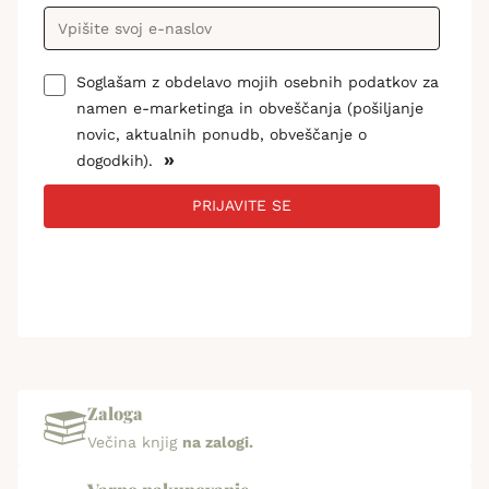
Soglašam z obdelavo mojih osebnih podatkov za
namen e-marketinga in obveščanja (pošiljanje
novic, aktualnih ponudb, obveščanje o
»
dogodkih).
PRIJAVITE SE
Zaloga
Večina knjig
na zalogi.