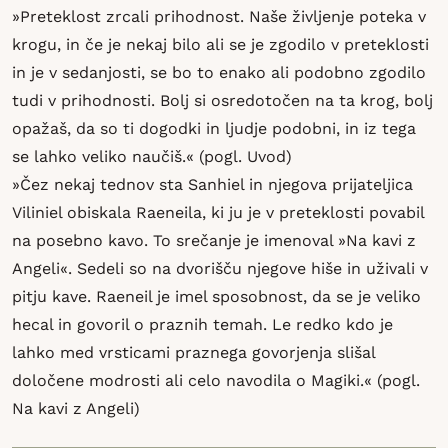
»Preteklost zrcali prihodnost. Naše življenje poteka v
krogu, in če je nekaj bilo ali se je zgodilo v preteklosti
in je v sedanjosti, se bo to enako ali podobno zgodilo
tudi v prihodnosti. Bolj si osredotočen na ta krog, bolj
opažaš, da so ti dogodki in ljudje podobni, in iz tega
se lahko veliko naučiš.« (pogl. Uvod)
»Čez nekaj tednov sta Sanhiel in njegova prijateljica
Viliniel obiskala Raeneila, ki ju je v preteklosti povabil
na posebno kavo. To srečanje je imenoval »Na kavi z
Angeli«. Sedeli so na dvorišču njegove hiše in uživali v
pitju kave. Raeneil je imel sposobnost, da se je veliko
hecal in govoril o praznih temah. Le redko kdo je
lahko med vrsticami praznega govorjenja slišal
določene modrosti ali celo navodila o Magiki.« (pogl.
Na kavi z Angeli)