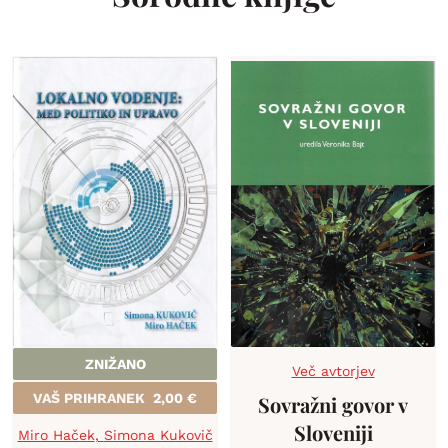
ZNIŽANO
Več avtorjev
VAŠ PRIHRANEK
2,00
€
Sovražni govor v
Sloveniji
Miro Haček
,
Simona Kukovič