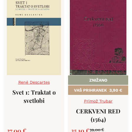
ZNIŽANO
René Descartes
VAŠ PRIHRANEK
3,90
€
Svet 1: Traktat o
svetlobi
Primož Trubar
CERKVENI RED
(1564)
27,00
€
35,10
€
39,00
€