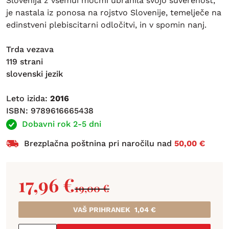
Slovenija z vsemui močmi ubranila svojo suverenost,
je nastala iz ponosa na rojstvo Slovenije, temelječe na
edinstveni plebiscitarni odločitvi, in v spomin nanj.
Trda vezava
119 strani
slovenski jezik
Leto izida:
2016
ISBN: 9789616665438
Dobavni rok 2-5 dni
Brezplačna poštnina pri naročilu nad
50,00 €
17,96
€
19,00
€
VAŠ PRIHRANEK
1,04
€