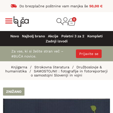
Do brezplačne poštnine vam manjka še
50,00
€
0
Novo
Najbolj brano
Akcije
Poletni 3 za 2
Kompleti
Zadnji izvodi
Za vse, ki si želite stran več –
Prijavite se
#BUČA novice.
Knjigarna
/
Strokovna literatura
/
Družboslovje &
humanistika
/
SAMOSTOJNI! : fotografije in fotoreporterji
o samostojni Sloveniji in vojni
ZNIŽANO