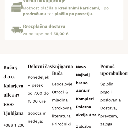
Varno nakupovanje
Možnost plačila s
kreditnimi karticami
, po
predračunu
ter
plačilo po povzetju
.
Brezplačna dostava
za nakupe nad
50,00 €
Delovni čas
Knjigarna
Pomoč
Buča 5
Novo
Buča
uporabniko
Najbolj
d.o.o.
Ponedeljek
brano
Leposlovje
Splošni
Kolarjeva
– petek
AKCIJE
Otroci &
pogoji
od 7:00 do
ulica 47
Kompleti
mladina
poslovanja
15:00 ure
1000
Poletna
Strokovna
Dostava,
Ljubljana
Sobota in
akcija 3 za 2
literatura
prevzem,
nedelja:
Priročniki
zaloga
+386 1 230
Založbe