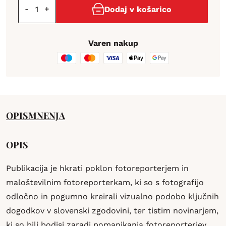
-
+
Dodaj v košarico
Varen nakup
OPIS
MNENJA
OPIS
Publikacija je hkrati poklon fotoreporterjem in
maloštevilnim fotoreporterkam, ki so s fotografijo
odločno in pogumno kreirali vizualno podobo ključnih
dogodkov v slovenski zgodovini, ter tistim novinarjem,
ki so bili bodisi zaradi pomanjkanja fotoreporterjev