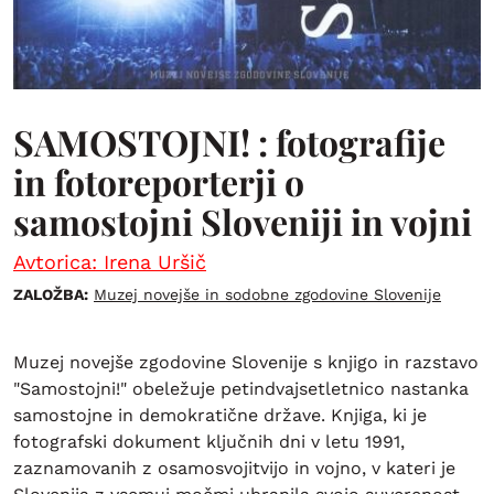
SAMOSTOJNI! : fotografije
in fotoreporterji o
samostojni Sloveniji in vojni
Avtorica: Irena Uršič
ZALOŽBA:
Muzej novejše in sodobne zgodovine Slovenije
Muzej novejše zgodovine Slovenije s knjigo in razstavo
"Samostojni!" obeležuje petindvajsetletnico nastanka
samostojne in demokratične države. Knjiga, ki je
fotografski dokument ključnih dni v letu 1991,
zaznamovanih z osamosvojitvijo in vojno, v kateri je