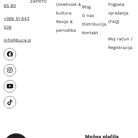
ZAPRTO
Umetnost &
Pogosta
65 80
Blog
kultura
vprašanja
O nas
+386 51 643
Revije &
(FAQ)
Distribucija
026
periodika
Kontakt
Moj račun /
info@buca.si
Registracija
Možna plačila