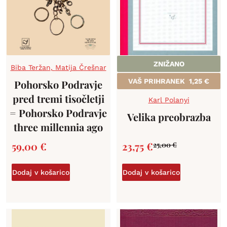
ZNIŽANO
Biba Teržan
,
Matija Črešnar
VAŠ PRIHRANEK
1,25
€
Pohorsko Podravje
pred tremi tisočletji
Karl Polanyi
= Pohorsko Podravje
Velika preobrazba
three millennia ago
59,00
€
23,75
€
25,00
€
Dodaj v košarico
Dodaj v košarico