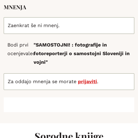
MNENJA
Zaenkrat še ni mnenj.
Bodi prvi
"SAMOSTOJNI! : fotografije in
ocenjevalec
fotoreporterji o samostojni Sloveniji in
vojni"
Za oddajo mnenja se morate
prijaviti
.
Sorodne knjige