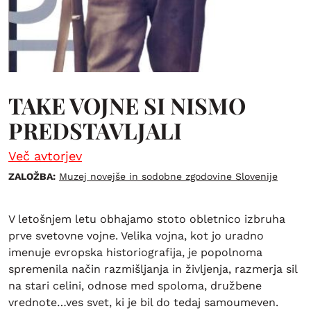
TAKE VOJNE SI NISMO
PREDSTAVLJALI
Več avtorjev
ZALOŽBA:
Muzej novejše in sodobne zgodovine Slovenije
V letošnjem letu obhajamo stoto obletnico izbruha
prve svetovne vojne. Velika vojna, kot jo uradno
imenuje evropska historiografija, je popolnoma
spremenila način razmišljanja in življenja, razmerja sil
na stari celini, odnose med spoloma, družbene
vrednote…ves svet, ki je bil do tedaj samoumeven.