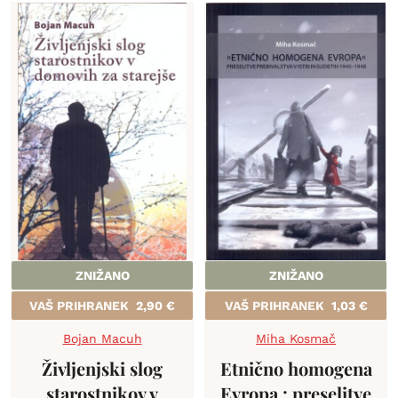
ZNIŽANO
ZNIŽANO
VAŠ PRIHRANEK
2,90
€
VAŠ PRIHRANEK
1,03
€
Bojan Macuh
Miha Kosmač
Življenjski slog
Etnično homogena
starostnikov v
Evropa : preselitve