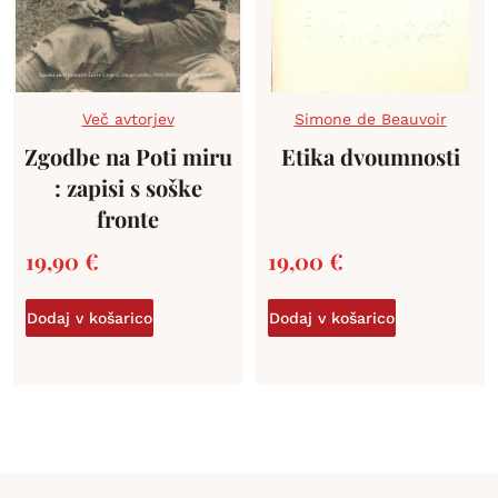
Več avtorjev
Simone de Beauvoir
Zgodbe na Poti miru
Etika dvoumnosti
: zapisi s soške
fronte
19,90
€
19,00
€
Dodaj v košarico
Dodaj v košarico