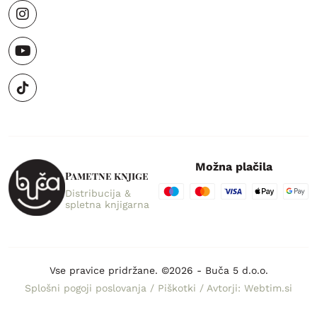
Možna plačila
Pametne knjige
Distribucija &
spletna knjigarna
Vse pravice pridržane. ©2026 - Buča 5 d.o.o.
Splošni pogoji poslovanja
/
Piškotki
/
Avtorji: Webtim.si