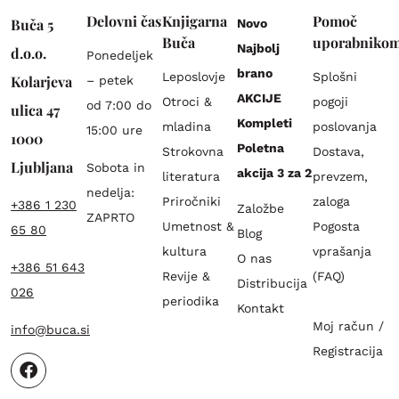
Delovni čas
Knjigarna
Pomoč
Buča 5
Novo
Buča
uporabniko
Najbolj
d.o.o.
Ponedeljek
brano
Leposlovje
Splošni
Kolarjeva
– petek
AKCIJE
Otroci &
pogoji
od 7:00 do
ulica 47
Kompleti
mladina
poslovanja
15:00 ure
1000
Poletna
Strokovna
Dostava,
Ljubljana
Sobota in
akcija 3 za 2
literatura
prevzem,
nedelja:
Priročniki
zaloga
+386 1 230
Založbe
ZAPRTO
Umetnost &
Pogosta
65 80
Blog
kultura
vprašanja
O nas
+386 51 643
Revije &
(FAQ)
Distribucija
026
periodika
Kontakt
Moj račun /
info@buca.si
Registracija