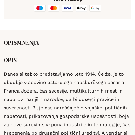
OPIS
MNENJA
OPIS
Danes si težko predstavljamo leto 1914. Če že, je to
obdobje vladavine ostarelega habsburškega cesarja
Franca Jožefa, čas secesije, multikulturnih mest in
naporov manjših narodov, da bi dosegli pravice in
suverenost. Bil je čas naraščajočih vojaško-političnih
napetosti, prikazovanja gospodarske uspešnosti, boja
za nove surovine, vzpona industrije in tehnologije, čas
hrepenenja po drugačni politični ureditvi. A vendar si