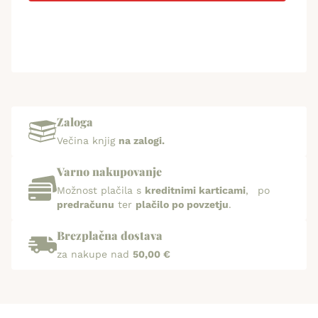
Zaloga
Večina knjig
na zalogi.
Varno nakupovanje
Možnost plačila s
kreditnimi karticami
, po
predračunu
ter
plačilo po povzetju
.
Brezplačna dostava
za nakupe nad
50,00 €