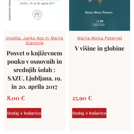
Uredila: Janko Kos in Marija
Marija Mojca Peternel
Stanonik
V višine in globine
Posvet o književnem
pouku v osnovnih in
srednjih šolah :
SAZU, Ljubljana, 19.
in 20. aprila 2017
8,00
€
25,90
€
Dodaj v košarico
Dodaj v košarico