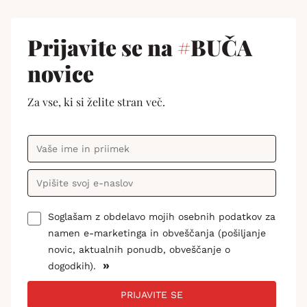
Prijavite se na
#
BUČA
novice
Za vse, ki si želite stran več.
Soglašam z obdelavo mojih osebnih podatkov za
namen e-marketinga in obveščanja (pošiljanje
novic, aktualnih ponudb, obveščanje o
»
dogodkih).
PRIJAVITE SE