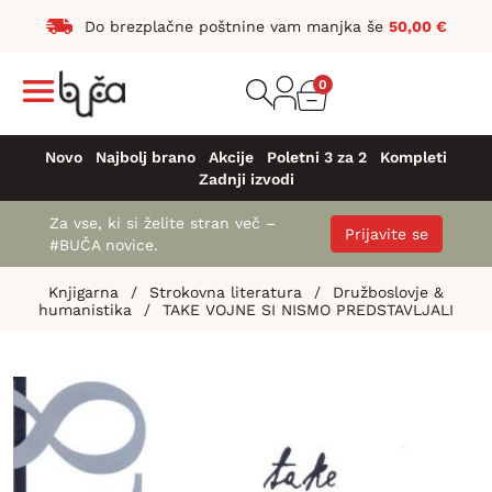
Do brezplačne poštnine vam manjka še
50,00
€
0
Novo
Najbolj brano
Akcije
Poletni 3 za 2
Kompleti
Zadnji izvodi
Za vse, ki si želite stran več –
Prijavite se
#BUČA novice.
Knjigarna
/
Strokovna literatura
/
Družboslovje &
humanistika
/
TAKE VOJNE SI NISMO PREDSTAVLJALI