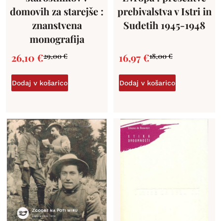
domovih za starejše :
prebivalstva v Istri in
znanstvena
Sudetih 1945-1948
monografija
26,10
€
16,97
€
29,00
€
18,00
€
Dodaj v košarico
Dodaj v košarico