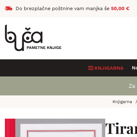
Do brezplačne poštnine vam manjka še
50,00
€
N
KNJIGARNA
Za 
Knjigarna
Tira