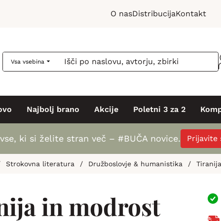
O nas
Distribucija
Kontakt
Vsa vsebina
ovo
Najbolj brano
Akcije
Poletni 3 za 2
Komp
vse, ki si želite stran več – #BUČA novice.
Prijavite
/
Strokovna literatura
/
Družboslovje & humanistika
/
Tiranij
nija in modrost