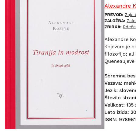
Alexandre K
PREVOD:
Zoja
ZALOŽBA:
Zalo
ZBIRKA:
Rdeča
Alexandre Koj
Kojèvom je b
filozofijo; al
Queneaujeve 
Spremna bes
Vezava: meh
Jezik: sloven
Število strani
Velikost: 13
Leto izida: 2
ISBN: 97896