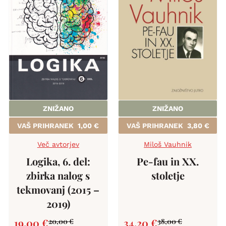
ZNIŽANO
ZNIŽANO
VAŠ PRIHRANEK
1,00
€
VAŠ PRIHRANEK
3,80
€
Več avtorjev
Miloš Vauhnik
Logika, 6. del:
Pe-fau in XX.
zbirka nalog s
stoletje
tekmovanj (2015 –
2019)
19,00
€
34,20
€
20,00
€
38,00
€