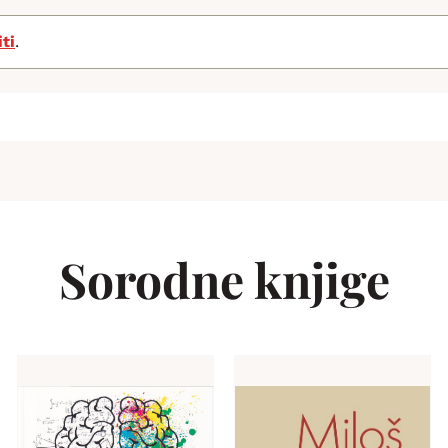
iti
.
Sorodne knjige