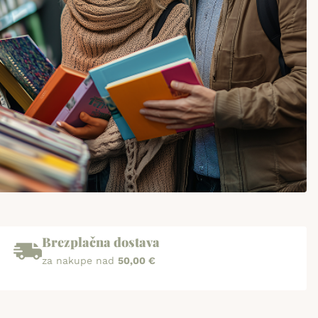
Brezplačna dostava
za nakupe nad
50,00 €