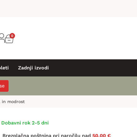
0
leti
Zadnji izvodi
 se
a in modrost
Dobavni rok 2-5 dni
Brezplačna poštnina pri naročilu nad
50,00 €