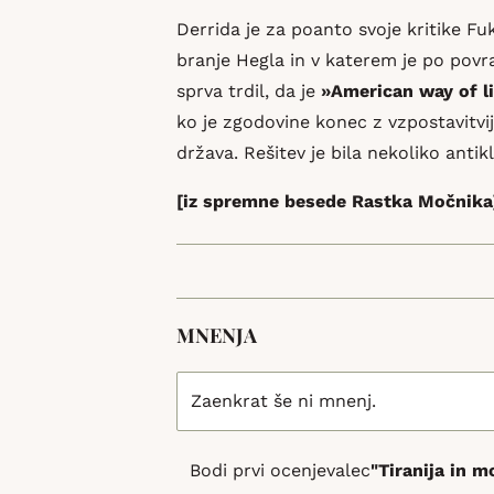
Derrida je za poanto svoje kritike Fu
branje Hegla in v katerem je po povr
sprva trdil, da je
»American way of l
ko je zgodovine konec z vzpostavitvij
država. Rešitev je bila nekoliko antik
[iz spremne besede Rastka Močnika
MNENJA
Zaenkrat še ni mnenj.
Bodi prvi ocenjevalec
"Tiranija in m