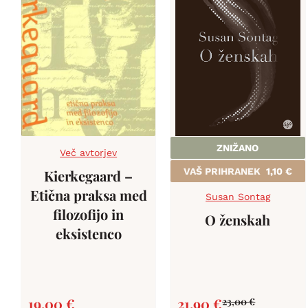
ZNIŽANO
Več avtorjev
VAŠ PRIHRANEK
1,10
€
Kierkegaard –
Etična praksa med
Susan Sontag
filozofijo in
O ženskah
eksistenco
19,00
€
21,90
€
23,00
€