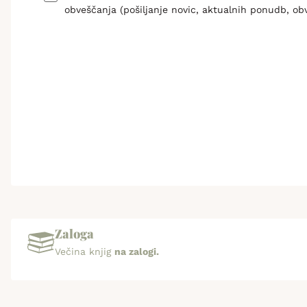
obveščanja (pošiljanje novic, aktualnih ponudb, ob
Zaloga
Večina knjig
na zalogi.