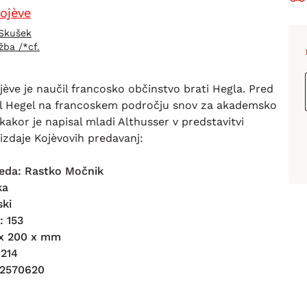
ojève
 Skušek
žba /*cf.
ève je naučil francosko občinstvo brati Hegla. Pred
il Hegel na francoskem področju snov za akademsko
i kakor je napisal mladi Althusser v predstavitvi
izdaje Kojèvovih predavanj:
eda: Rastko Močnik
ka
ski
: 153
5 x 200 x mm
0214
12570620