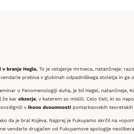
 v branje Hegla.
To je vstajenje mrtveca, natančneje: razod
ali, vendarle prebiva v globinah odpadniškega stoletja in ga 
eminar o Fenomenologiji duha, je bil Hegel, natančneje, Ko
il že kar
obzorje
, v katerem so mislili. Celo tisti, ki so na
povzdignili v
ikono dvoumnosti
pomarksovskih teoretskih i
ko da je bral Kojèva. Najprej je Fukuyamo skrčil na »opo
ine vendarle drugačen od Fukuyamove apologije neoliber