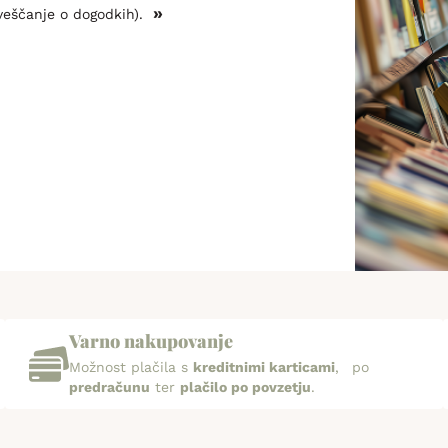
»
veščanje o dogodkih).
Varno nakupovanje
Možnost plačila s
kreditnimi karticami
, po
predračunu
ter
plačilo po povzetju
.