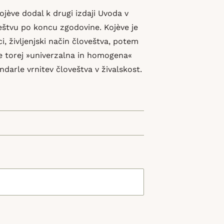
ojève dodal k drugi izdaji Uvoda v
veštvu po koncu zgodovine. Kojève je
jci, življenjski način človeštva, potem
 je torej »univerzalna in homogena«
endarle vrnitev človeštva v živalskost.