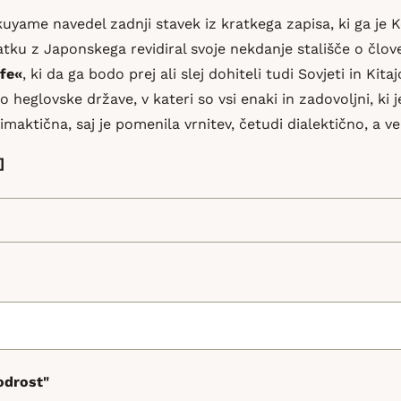
kuyame navedel zadnji stavek iz kratkega zapisa, ki ga je K
atku z Japonskega revidiral svoje nekdanje stališče o člo
ife«
, ki da ga bodo prej ali slej dohiteli tudi Sovjeti in Kita
o heglovske države, v kateri so vsi enaki in zadovoljni, ki
limaktična, saj je pomenila vrnitev, četudi dialektično, a v
]
odrost"