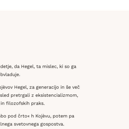
etje, da Hegel, ta mislec, ki so ga
obvladuje.
jèvov Hegel, za generacijo in še več
posled pretrgali z eksistencializmom,
n filozofskih praks.
mbo pod črto« h Kojèvu, potem pa
alnega svetovnega gospostva.