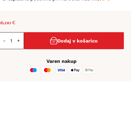
16,00
€
-
+
Dodaj v košarico
Varen nakup