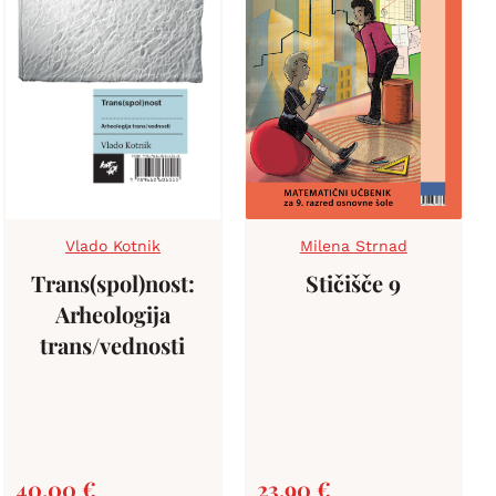
Vlado Kotnik
Milena Strnad
Trans(spol)nost:
Stičišče 9
Arheologija
trans/vednosti
40,00
€
23,90
€