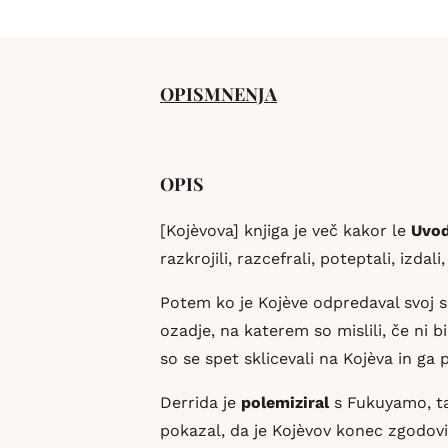
OPIS
MNENJA
OPIS
[Kojèvova] knjiga je več kakor le
Uvod
razkrojili, razcefrali, poteptali, izd
Potem ko je Kojève odpredaval svoj s
ozadje, na katerem so mislili, če ni b
so se spet sklicevali na Kojèva in ga 
Derrida je
polemiziral
s Fukuyamo, ta
pokazal, da je Kojèvov konec zgodov