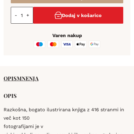
-
+
Dodaj v košarico
Varen nakup
OPIS
MNENJA
OPIS
Razkošna, bogato ilustrirana knjiga z 416 stranmi in
več kot 150
fotografijami je v