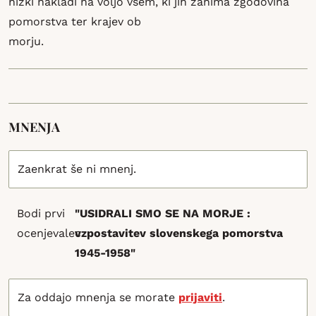
nizki nakladi na voljo vsem, ki jih zanima zgodovina
pomorstva ter krajev ob
morju.
MNENJA
Zaenkrat še ni mnenj.
Bodi prvi
"USIDRALI SMO SE NA MORJE :
ocenjevalec
vzpostavitev slovenskega pomorstva
1945-1958"
Za oddajo mnenja se morate
prijaviti
.