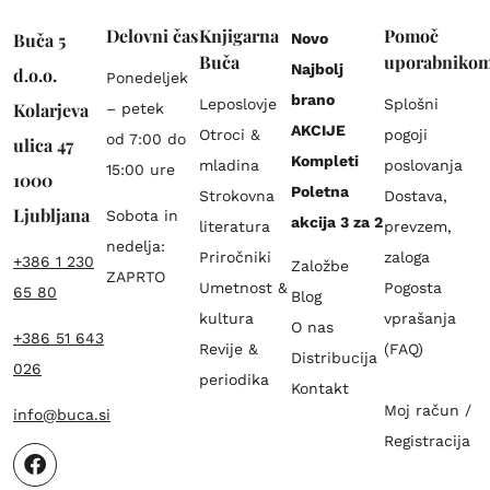
Delovni čas
Knjigarna
Pomoč
Buča 5
Novo
Buča
uporabniko
Najbolj
d.o.o.
Ponedeljek
brano
Leposlovje
Splošni
Kolarjeva
– petek
AKCIJE
Otroci &
pogoji
od 7:00 do
ulica 47
Kompleti
mladina
poslovanja
15:00 ure
1000
Poletna
Strokovna
Dostava,
Ljubljana
Sobota in
akcija 3 za 2
literatura
prevzem,
nedelja:
Priročniki
zaloga
+386 1 230
Založbe
ZAPRTO
Umetnost &
Pogosta
65 80
Blog
kultura
vprašanja
O nas
+386 51 643
Revije &
(FAQ)
Distribucija
026
periodika
Kontakt
Moj račun /
info@buca.si
Registracija