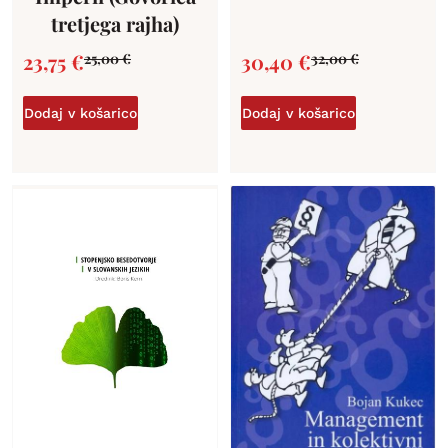
tretjega rajha)
23,75
€
30,40
€
25,00
€
32,00
€
Dodaj v košarico
Dodaj v košarico