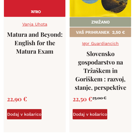
ZNIŽANO
Vanja Uhota
VAŠ PRIHRANEK
2,50
€
Matura and Beyond:
English for the
Igor Guardiancich
Matura Exam
Slovensko
gospodarstvo na
Tržaškem in
Goriškem : razvoj,
stanje, perspektive
22,90
€
22,50
€
25,00
€
Dodaj v košarico
Dodaj v košarico