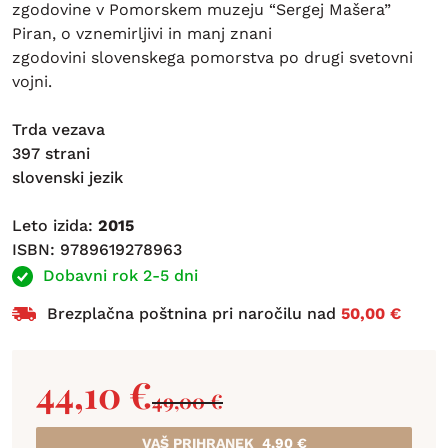
zgodovine v Pomorskem muzeju “Sergej Mašera”
Piran, o vznemirljivi in manj znani
zgodovini slovenskega pomorstva po drugi svetovni
vojni.
Trda vezava
397 strani
slovenski jezik
Leto izida:
2015
ISBN: 9789619278963
Dobavni rok 2-5 dni
Brezplačna poštnina pri naročilu nad
50,00 €
44,10
€
49,00
€
VAŠ PRIHRANEK
4,90
€