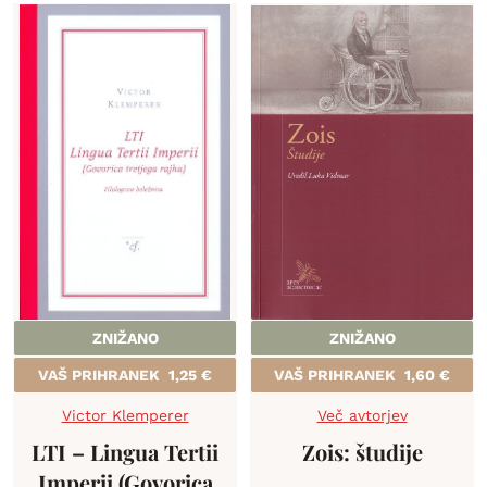
ZNIŽANO
ZNIŽANO
VAŠ PRIHRANEK
1,25
€
VAŠ PRIHRANEK
1,60
€
Victor Klemperer
Več avtorjev
LTI – Lingua Tertii
Zois: študije
Imperii (Govorica