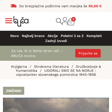
Do brezplačne poštnine vam manjka še
50,00
€
0
Novo
Najbolj brano
Akcije
Poletni 3 za 2
Kompleti
Zadnji izvodi
Za vse, ki si želite stran več –
Prijavite se
#BUČA novice.
Knjigarna
/
Strokovna literatura
/
Družboslovje &
humanistika
/
USIDRALI SMO SE NA MORJE :
vzpostavitev slovenskega pomorstva 1945-1958
ZNIŽANO