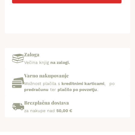
Zaloga
Večina knjig
na zalogi.
Varno nakupovanje
Možnost plačila s
kreditnimi karticami
, po
predračunu
ter
plačilo po povzetju
.
Brezplačna dostava
za nakupe nad
50,00 €