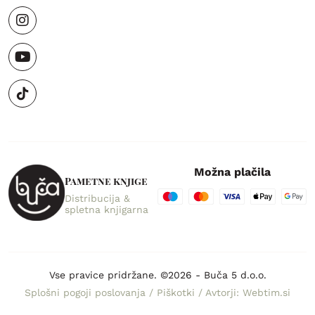
Možna plačila
Pametne knjige
Distribucija &
spletna knjigarna
Vse pravice pridržane. ©2026 - Buča 5 d.o.o.
Splošni pogoji poslovanja
/
Piškotki
/
Avtorji: Webtim.si