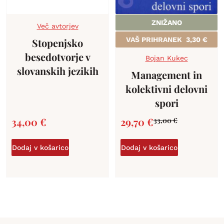
ZNIŽANO
Več avtorjev
VAŠ PRIHRANEK
3,30
€
Stopenjsko
besedotvorje v
Bojan Kukec
slovanskih jezikih
Management in
kolektivni delovni
spori
34,00
€
29,70
€
33,00
€
Dodaj v košarico
Dodaj v košarico