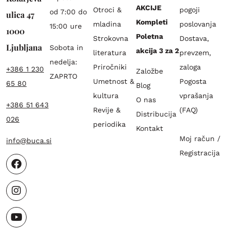
AKCIJE
Otroci &
pogoji
od 7:00 do
ulica 47
Kompleti
mladina
poslovanja
15:00 ure
1000
Poletna
Strokovna
Dostava,
Ljubljana
Sobota in
akcija 3 za 2
literatura
prevzem,
nedelja:
Priročniki
zaloga
+386 1 230
Založbe
ZAPRTO
Umetnost &
Pogosta
65 80
Blog
kultura
vprašanja
O nas
+386 51 643
Revije &
(FAQ)
Distribucija
026
periodika
Kontakt
Moj račun /
info@buca.si
Registracija