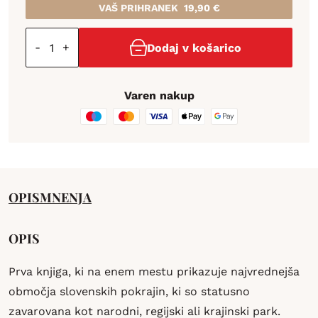
VAŠ PRIHRANEK
19,90
€
-
+
Dodaj v košarico
Varen nakup
OPIS
MNENJA
OPIS
Prva knjiga, ki na enem mestu prikazuje najvrednejša
območja slovenskih pokrajin, ki so statusno
zavarovana kot narodni, regijski ali krajinski park.