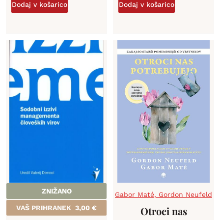
Dodaj v košarico
Dodaj v košarico
ZNIŽANO
Gabor Maté
,
Gordon Neufeld
VAŠ PRIHRANEK
3,00
€
Otroci nas