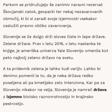
Parkom se pridružujejo še zanimiv naravni rezervat
Škocjanski zatok, geoparki ter nekaj nezavarovanih
območij, ki bi si zaradi svoje izjemnosti vsekakor
zaslužili pravno obliko zavarovanja.
Slovenije se že dolgo drži sloves čiste in lepe države.
Zelene države. Prav v letu 2016, v letu nastanka te
knjige, je ameriška univerza Yale Slovenijo omenila kot
peto najbolj zeleno državo na svetu.
A ta pridevnik zelena je lahko tudi varljiv. Lahko bi
denimo pomenil le to, da je neka država redko
poseljena ali pa kmetijsko zelo intenzivna. Kar pa za
Slovenijo nikakor ne velja. Slovenija je namreč
država
z
izjemno
biotsko raznovrstnostjo in krajinsko
pestrostjo.