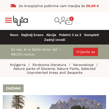
Do brezplačne poštnine vam manjka še
50,00
€
0
Novo
Najbolj brano
Akcije
Poletni 3 za 2
Kompleti
Zadnji izvodi
Za vse, ki si želite stran več –
Prijavite se
#BUČA novice.
Knjigarna
/
Strokovna literatura
/
Naravoslovje
/
Nature parks of Slovenia: Nature Parks, Selected
Unprotected Areas and Geoparks
ZNIŽANO