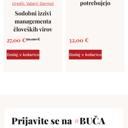
potrebujejo
Uredil: Valerij Dermol
Sodobni izzivi
managementa
človeških virov
27,00
€
32,00
€
30,00
€
Dodaj v košarico
Dodaj v košarico
Prijavite se na
#
BUČA