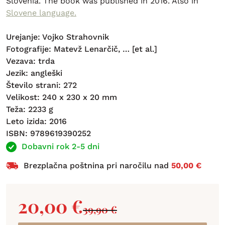
Slovenia. The book was published in 2016. Also in
Slovene language.
Urejanje: Vojko Strahovnik
Fotografije: Matevž Lenarčič, … [et al.]
Vezava: trda
Jezik: angleški
Število strani: 272
Velikost: 240 x 230 x 20 mm
Teža: 2233 g
Leto izida: 2016
ISBN: 9789619390252
Dobavni rok 2-5 dni
Brezplačna poštnina pri naročilu nad
50,00 €
20,00
€
39,90
€