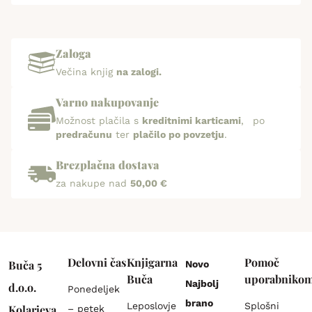
Zaloga
Večina knjig
na zalogi.
Varno nakupovanje
Možnost plačila s
kreditnimi karticami
, po
predračunu
ter
plačilo po povzetju
.
Brezplačna dostava
za nakupe nad
50,00 €
Delovni čas
Knjigarna
Pomoč
Buča 5
Novo
Buča
uporabniko
Najbolj
d.o.o.
Ponedeljek
brano
Leposlovje
Splošni
Kolarjeva
– petek