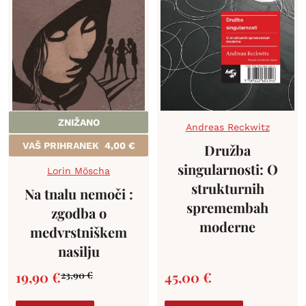
ZNIŽANO
Andreas Reckwitz
VAŠ PRIHRANEK
4,00
€
Družba
singularnosti: O
Lorin Möscha
strukturnih
Na tnalu nemoči :
spremembah
zgodba o
moderne
medvrstniškem
nasilju
19,90
€
45,00
€
23,90
€