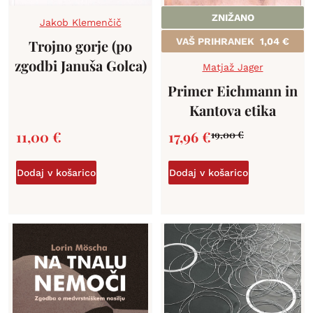
ZNIŽANO
Jakob Klemenčič
VAŠ PRIHRANEK
1,04
€
Trojno gorje (po
zgodbi Januša Golca)
Matjaž Jager
Primer Eichmann in
Kantova etika
11,00
€
17,96
€
19,00
€
Dodaj v košarico
Dodaj v košarico