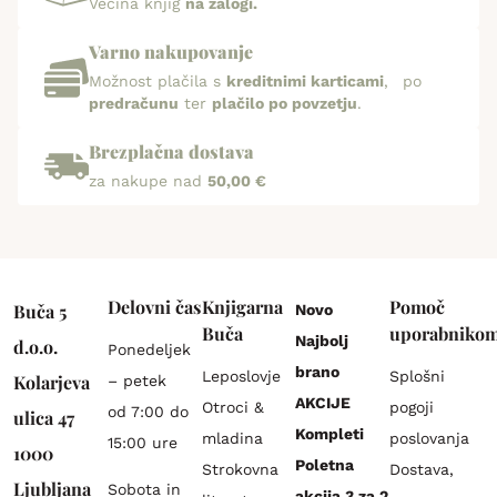
Večina knjig
na zalogi.
Varno nakupovanje
Možnost plačila s
kreditnimi karticami
, po
predračunu
ter
plačilo po povzetju
.
Brezplačna dostava
za nakupe nad
50,00 €
Delovni čas
Knjigarna
Pomoč
Buča 5
Novo
Buča
uporabniko
Najbolj
d.o.o.
Ponedeljek
brano
Leposlovje
Splošni
Kolarjeva
– petek
AKCIJE
Otroci &
pogoji
od 7:00 do
ulica 47
Kompleti
mladina
poslovanja
15:00 ure
1000
Poletna
Strokovna
Dostava,
Ljubljana
Sobota in
akcija 3 za 2