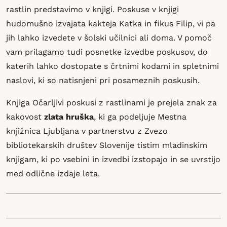
rastlin predstavimo v knjigi. Poskuse v knjigi
hudomušno izvajata kakteja Katka in fikus Filip, vi pa
jih lahko izvedete v šolski učilnici ali doma. V pomoč
vam prilagamo tudi posnetke izvedbe poskusov, do
katerih lahko dostopate s črtnimi kodami in spletnimi
naslovi, ki so natisnjeni pri posameznih poskusih.
Knjiga Očarljivi poskusi z rastlinami je prejela znak za
kakovost
zlata hruška
, ki ga podeljuje Mestna
knjižnica Ljubljana v partnerstvu z Zvezo
bibliotekarskih društev Slovenije tistim mladinskim
knjigam, ki po vsebini in izvedbi izstopajo in se uvrstijo
med odlične izdaje leta.