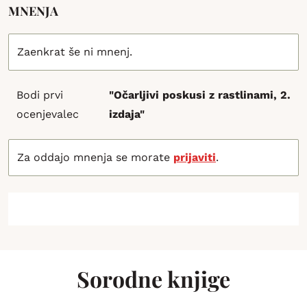
MNENJA
Zaenkrat še ni mnenj.
Bodi prvi
"Očarljivi poskusi z rastlinami, 2.
ocenjevalec
izdaja"
Za oddajo mnenja se morate
prijaviti
.
Sorodne knjige