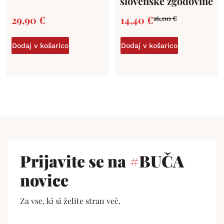
slovenske zgodovine
29,90
€
14,40
€
16,00
€
Dodaj v košarico
Dodaj v košarico
Prijavite se na
#
BUČA
novice
Za vse, ki si želite stran več.