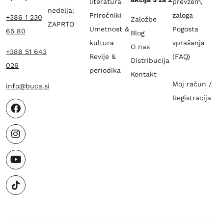
literatura
prevzem,
nedelja:
Priročniki
zaloga
+386 1 230
Založbe
ZAPRTO
Umetnost &
Pogosta
65 80
Blog
kultura
vprašanja
O nas
+386 51 643
Revije &
(FAQ)
Distribucija
026
periodika
Kontakt
Moj račun /
info@buca.si
Registracija