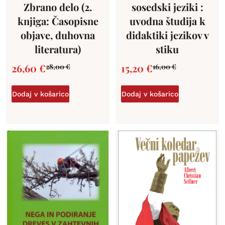
Zbrano delo (2.
sosedski jeziki :
knjiga: Časopisne
uvodna študija k
objave, duhovna
didaktiki jezikov v
literatura)
stiku
26,60
€
15,20
€
28,00
€
16,00
€
Dodaj v košarico
Dodaj v košarico