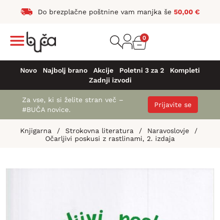
Do brezplačne poštnine vam manjka še
50,00
€
0
Novo
Najbolj brano
Akcije
Poletni 3 za 2
Kompleti
Zadnji izvodi
Za vse, ki si želite stran več –
Prijavite se
#BUČA novice.
Knjigarna
/
Strokovna literatura
/
Naravoslovje
/
Očarljivi poskusi z rastlinami, 2. izdaja