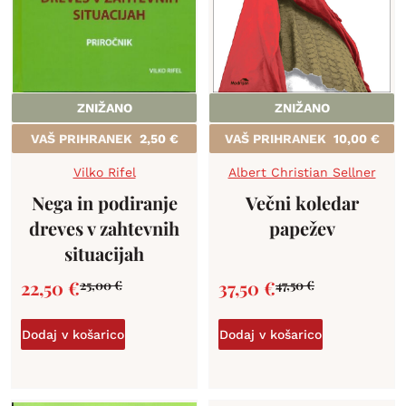
ZNIŽANO
ZNIŽANO
VAŠ PRIHRANEK
2,50
€
VAŠ PRIHRANEK
10,00
€
Vilko Rifel
Albert Christian Sellner
Nega in podiranje
Večni koledar
dreves v zahtevnih
papežev
situacijah
22,50
€
37,50
€
25,00
€
47,50
€
Dodaj v košarico
Dodaj v košarico