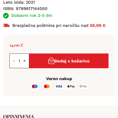
Leto izida: 2021
ISBN: 9789617144000
Dobavni rok 2-5 dni
Brezplačna poštnina pri naročilu nad
50,00 €
14,00
€
-
+
Dodaj v košarico
Varen nakup
OPIS
MNENJA