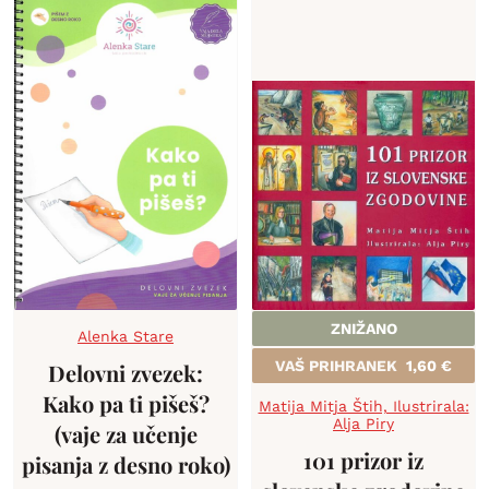
ZNIŽANO
Alenka Stare
VAŠ PRIHRANEK
1,60
€
Delovni zvezek:
Kako pa ti pišeš?
Matija Mitja Štih, Ilustrirala:
Alja Piry
(vaje za učenje
101 prizor iz
pisanja z desno roko)