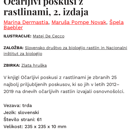
Očarljivi poskusi z
rastlinami, 2. izdaja
Marina Dermastia
,
Maruša Pompe Novak
,
Špela
Baebler
ILUSTRACIJE:
Matej De Cecco
ZALOŽBA:
Slovensko društvo za biologijo rastlin in Nacionalni
inštitut za biologijo
ZBIRKA:
Zlata hruška
V knjigi Očarljivi poskusi z rastlinami je zbranih 25
najbolj priljubljenih poskusov, ki so jih v letih 2012–
2019 na dnevih očarljivih rastlin izvajali osnovnošolci.
Vezava: trda
Jezik: slovenski
Število strani: 61
Velikost: 235 x 235 x 10 mm