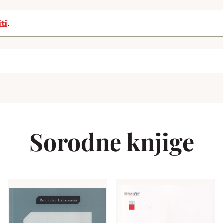
iti
.
Sorodne knjige