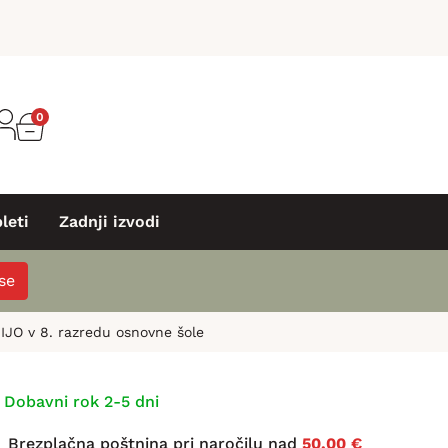
0
leti
Zadnji izvodi
 se
JO v 8. razredu osnovne šole
Dobavni rok 2-5 dni
Brezplačna poštnina pri naročilu nad
50,00 €