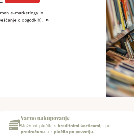
amen e-marketinga in
»
veščanje o dogodkih).
Varno nakupovanje
Možnost plačila s
kreditnimi karticami
, po
predračunu
ter
plačilo po povzetju
.