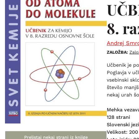
UČB
8. r
Andrej Smr
ZALOŽBA:
Zalo
Učbenik je p
Poglavja v u
vsebinski skl
število manjš
nekaj urah šo
Mehka vezav
128 strani
Slovenski jez
Velikost: 20
Prelistaj nekaj strani iz knjige