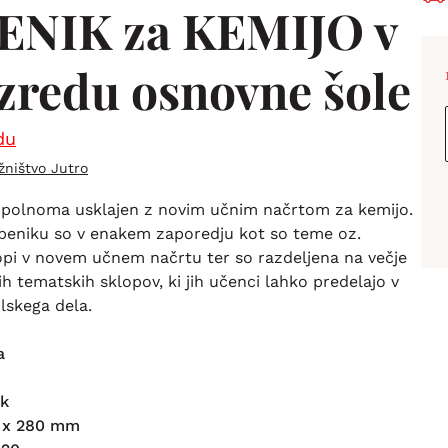
ENIK za KEMIJO v
azredu osnovne šole
du
žništvo Jutro
opolnoma usklajen z novim učnim načrtom za kemijo.
čbeniku so v enakem zaporedju kot so teme oz.
opi v novem učnem načrtu ter so razdeljena na večje
ih tematskih sklopov, ki jih učenci lahko predelajo v
lskega dela.
a
ik
0 x 280 mm