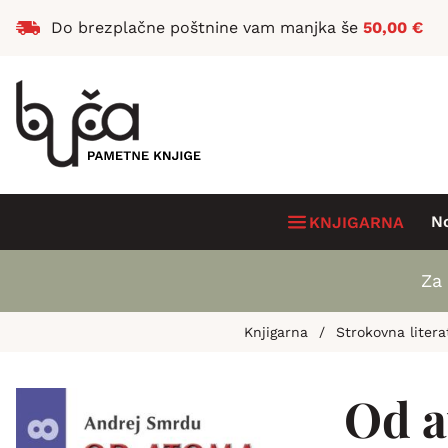
Do brezplačne poštnine vam manjka še
50,00
€
N
KNJIGARNA
Za 
Knjigarna
/
Strokovna litera
Od a