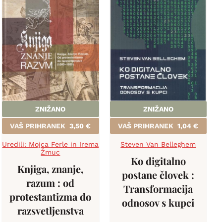
ZNIŽANO
ZNIŽANO
VAŠ PRIHRANEK
3,50
€
VAŠ PRIHRANEK
1,04
€
Uredili: Mojca Ferle in Irema
Steven Van Belleghem
Žmuc
Ko digitalno
Knjiga, znanje,
postane človek :
razum : od
Transformacija
protestantizma do
odnosov s kupci
razsvetljenstva