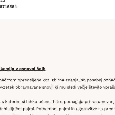
020
16746564
 kemijo v osnovni šoli:
 načrtom opredeljene kot izbirna znanja, so posebej ozna
zetek obravnavane snovi, ki mu sledi večje število vpraša
, s katerim si lahko učenci hitro pomagajo pri razumevan
eni ključni pojmi. Pomembni pojmi in ugotovitve so predsta