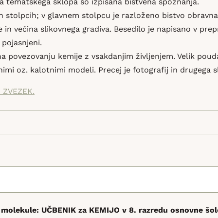
a tematskega sklopa so izpisana bistvena spoznanja.
eh stolpcih; v glavnem stolpcu je razloženo bistvo obravn
 in večina slikovnega gradiva. Besedilo je napisano v pre
 pojasnjeni.
povezovanju kemije z vsakdanjim življenjem. Velik poudar
nimi oz. kalotnimi modeli. Precej je fotografij in drugega s
 ZVEZEK.
molekule: UČBENIK za KEMIJO v 8. razredu osnovne šol