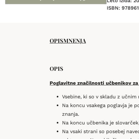
Leto izida: 2
ISBN: 97896
OPIS
MNENJA
OPIS
Poglavitne značilnosti učbenikov za
Vsebine, ki so v skladu z učnim
Na koncu vsakega poglavja je pov
znanja.
Na koncu učbenika je slovarček
Na vsaki strani so posebej naved