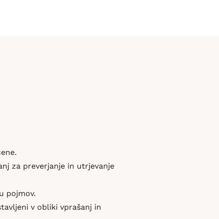
čene.
nj za preverjanje in utrjevanje
ju pojmov.
vljeni v obliki vprašanj in