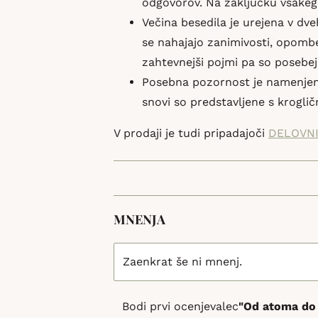
odgovorov. Na zaključku vsakeg
Večina besedila je urejena v dv
se nahajajo zanimivosti, opombe
zahtevnejši pojmi pa so posebej
Posebna pozornost je namenjena 
snovi so predstavljene s kroglič
V prodaji je tudi pripadajoči
DELOVNI
MNENJA
Zaenkrat še ni mnenj.
Bodi prvi ocenjevalec
"Od atoma do 