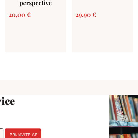
perspective
20,00
€
29,90
€
ice
PRIJAVITE SE