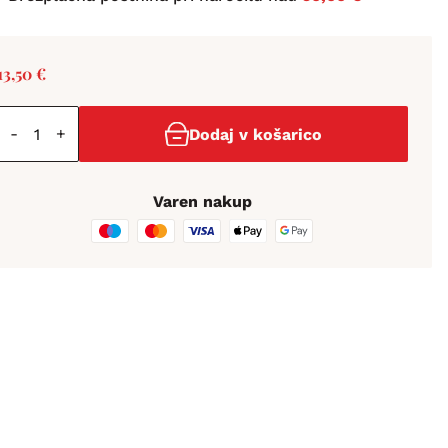
13,50
€
-
+
Dodaj v košarico
Varen nakup