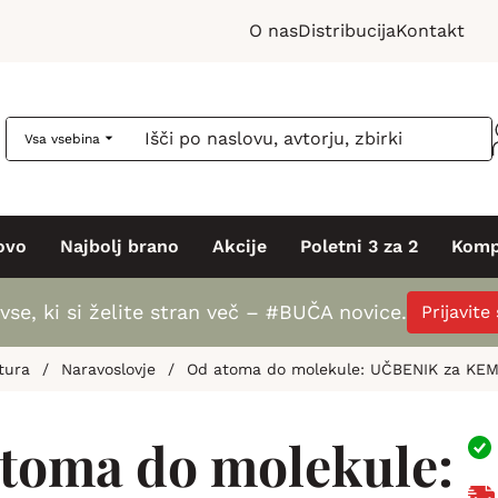
O nas
Distribucija
Kontakt
Vsa vsebina
ovo
Najbolj brano
Akcije
Poletni 3 za 2
Komp
vse, ki si želite stran več – #BUČA novice.
Prijavite
tura
/
Naravoslovje
/
Od atoma do molekule: UČBENIK za KEMI
toma do molekule: