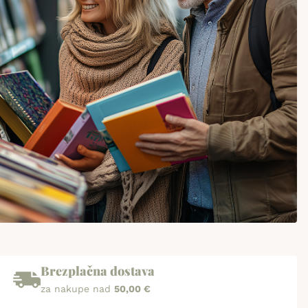
Brezplačna dostava
za nakupe nad
50,00 €