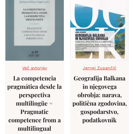
Več avtorjev
Jernej Zupančič
La competencia
Geografija Balkana
pragmática desde la
in njegovega
perspectiva
obrobja: narava,
multilingüe =
politična zgodovina,
Pragmatic
gospodarstvo,
competence from a
podatkovnik
multilingual