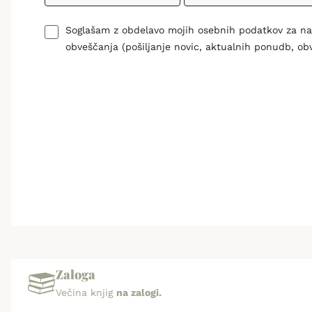
Soglašam z obdelavo mojih osebnih podatkov za n
obveščanja (pošiljanje novic, aktualnih ponudb, ob
Zaloga
Večina knjig
na zalogi.