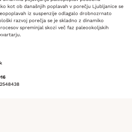
ko kot ob današnjih poplavah v porečju Ljubljanice se
aleopoplavah iz suspenzije odlagalo drobnozrnato
ološki razvoj porečja se je skladno z dinamiko
rocesov spreminjal skozi več faz paleookoljskih
vartarju.
k
016
12548438