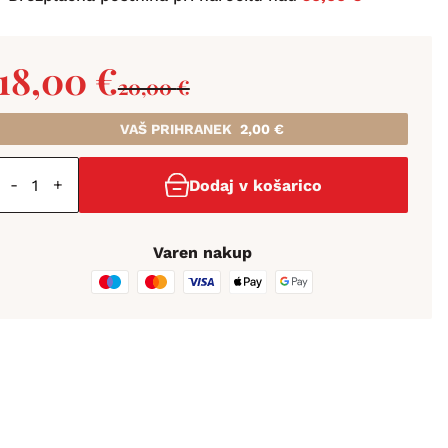
18,00
€
20,00
€
VAŠ PRIHRANEK
2,00
€
-
+
Dodaj v košarico
Varen nakup