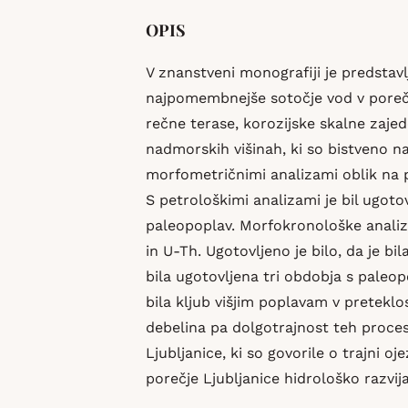
OPIS
V znanstveni monografiji je predstavl
najpomembnejše sotočje vod v porečj
rečne terase, korozijske skalne zajed
nadmorskih višinah, ki so bistveno na
morfometričnimi analizami oblik na p
S petrološkimi analizami je bil ugoto
paleopoplav. Morfokronološke analiz
in U-Th. Ugotovljeno je bilo, da je bi
bila ugotovljena tri obdobja s paleop
bila kljub višjim poplavam v pretekl
debelina pa dolgotrajnost teh proces
Ljubljanice, ki so govorile o trajni 
porečje Ljubljanice hidrološko razvij