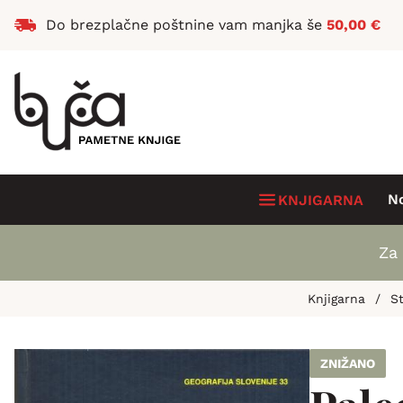
Do brezplačne poštnine vam manjka še
50,00
€
N
KNJIGARNA
Za 
Knjigarna
/
St
ZNIŽANO