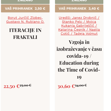
ZNIŽANO
ZNIŽANO
VAŠ PRIHRANEK
2,50
€
VAŠ PRIHRANEK
3,40
€
Borut Jurčič Zlobec
,
Uredili: Janez Drobnič /
Gustavo N. Rubiano O.
Stanko Pelc / Mojca
Kukanja Gabrijelčič /
ITERACIJE IN
Katarina Česnik / Nastja
Cotič / Tadeja Volmut
FRAKTALI
Vzgoja in
izobraževanje v času
covida-19 /
Education during
the Time of Covid-
19
22,50
€
30,60
€
25,00
€
34,00
€