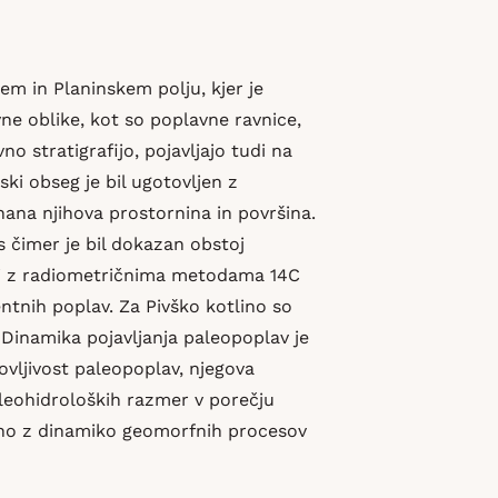
em in Planinskem polju, kjer je
e oblike, kot so poplavne ravnice,
 stratigrafijo, pojavljajo tudi na
ki obseg je bil ugotovljen z
ana njihova prostornina in površina.
s čimer je bil dokazan obstoj
nti z radiometričnima metodama 14C
centnih poplav. Za Pivško kotlino so
 Dinamika pojavljanja paleopoplav je
ovljivost paleopoplav, njegova
aleohidroloških razmer v porečju
kladno z dinamiko geomorfnih procesov