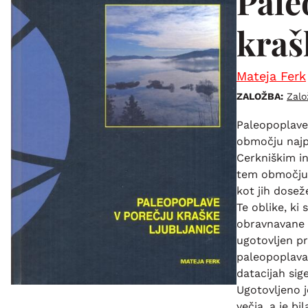
Pale
kraš
Mateja Ferk
ZALOŽBA:
Zal
Paleopoplave 
območju najp
Cerkniškim in
tem območju p
kot jih dosež
Te oblike, ki
obravnavane k
ugotovljen pr
paleopoplava
datacijah si
Ugotovljeno j
večja, a je b