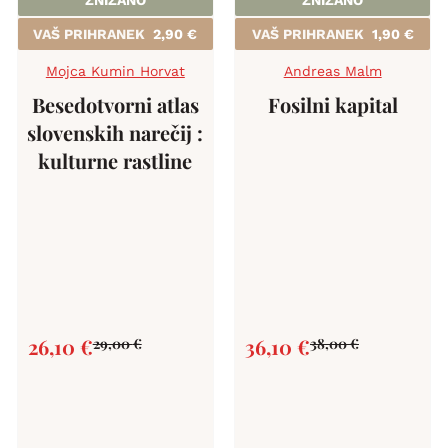
ZNIŽANO
ZNIŽANO
VAŠ PRIHRANEK
2,90
€
VAŠ PRIHRANEK
1,90
€
Mojca Kumin Horvat
Andreas Malm
Besedotvorni atlas
Fosilni kapital
slovenskih narečij :
kulturne rastline
26,10
€
36,10
€
29,00
€
38,00
€