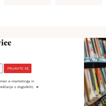
ice
PRIJAVITE SE
amen e-marketinga in
»
veščanje o dogodkih).