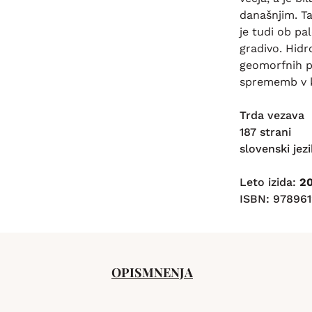
današnjim. Ta
je tudi ob p
gradivo. Hidr
geomorfnih p
sprememb v k
Trda vezava
187 strani
slovenski jezi
Leto izida:
2
ISBN: 97896
OPIS
MNENJA