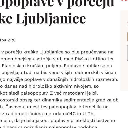
opoplave v porečju
ke Ljubljanice
ožba ZRC
v porečju kraške Ljubljanice so bile preučevane na
omembnejšega sotočja vod, med Pivško kotlino ter
 Planinskim kraškim poljem. Poplavne oblike se na
ojavljajo tudi na bistveno višjih nadmorskih višinah
ejo najvišje poplave v današnjih hidroloških razmerah.
 so danes nad hidrološko aktivnim nivojem, so
ot sledi paleopoplav. Z več metodami je bil
ostorski obseg ter dinamika sedimentacije gradiva ob
h. Časovna umestitev paleopoplav je temeljila na
ge z radiometričnima metodama14C in U-Th.
e bilo, da je bila jakost poplav v preteklosti bistveno
ila dinamika pojavljanja paleopoplav podobna