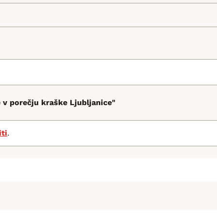
 v porečju kraške Ljubljanice"
iti
.