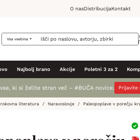
O nas
Distribucija
Kontakt
Vsa vsebina
ovo
Najbolj brano
Akcije
Poletni 3 za 2
Komp
vse, ki si želite stran več – #BUČA novice.
Prijavite
rokovna literatura
/
Naravoslovje
/
Paleopoplave v porečju kr