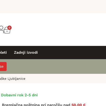
0
leti
Zadnji izvodi
 se
aške Ljubljanice
Dobavni rok 2-5 dni
Brezplačna poštnina pri naročilu nad
50,00 €