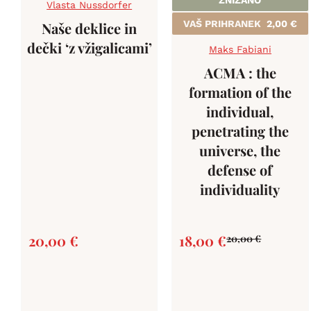
ZNIŽANO
Vlasta Nussdorfer
VAŠ PRIHRANEK
2,00
€
Naše deklice in
dečki ‘z vžigalicami’
Maks Fabiani
ACMA : the
formation of the
individual,
penetrating the
universe, the
defense of
individuality
20,00
€
18,00
€
20,00
€