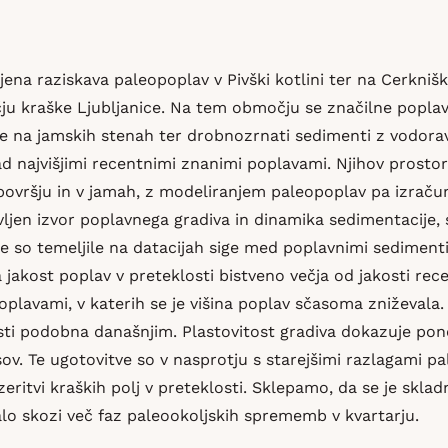
jena raziskava paleopoplav v Pivški kotlini ter na Cerknišk
u kraške Ljubljanice. Na tem območju se značilne poplavn
e na jamskih stenah ter drobnozrnati sedimenti z vodoravno
d najvišjimi recentnimi znanimi poplavami. Njihov prostors
ovršju in v jamah, z modeliranjem paleopoplav pa izračun
vljen izvor poplavnega gradiva in dinamika sedimentacije, 
e so temeljile na datacijah sige med poplavnimi sedime
la jakost poplav v preteklosti bistveno večja od jakosti re
oplavami, v katerih se je višina poplav sčasoma zniževala.
osti podobna današnjim. Plastovitost gradiva dokazuje pon
ov. Te ugotovitve so v nasprotju s starejšimi razlagami p
ojezeritvi kraških polj v preteklosti. Sklepamo, da se je s
alo skozi več faz paleookoljskih sprememb v kvartarju.